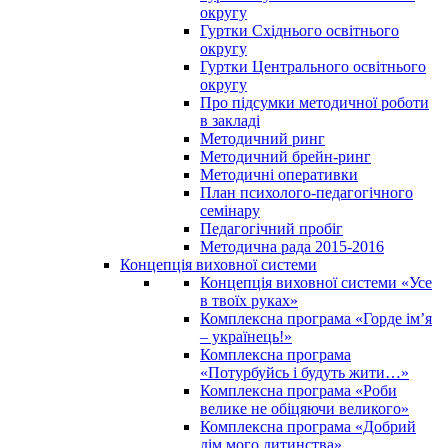
округу
Гуртки Східнього освітнього
округу
Гуртки Центрального освітнього
округу
Про підсумки методичної роботи
в закладі
Методичний ринг
Методичний брейн-ринг
Методичні оперативки
План психолого-педагогічного
семінару
Педагогічний пробіг
Методична рада 2015-2016
Концепція виховної системи
Концепція виховної системи «Усе
в твоїх руках»
Комплексна програма «Горде ім’я
– українець!»
Комплексна програма
«Потурбуйсь і будуть жити…»
Комплексна програма «Роби
велике не обіцяючи великого»
Комплексна програма «Добрий
дім мого дитинства»