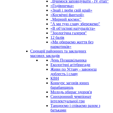
„Вчимося заповідувати - ІV етап"
«Годівничка»
«Знай і люби свій край»
«Космічні фантазії»
„Мирний космос"
"А ми тую славу збережемо"
«В об’єктиві натураліста»
"Зоологічна галерея"
12 балів
«Ми обираємо життя без
наркотиків»
Сценарії районних та закладних
масових закладів
День Позашкільника
Екологічні агітбригади
Живи по Уставу - завоюєш
доблесть і славу
КВН
Конкурс загонів юних
барабанщиць
Молодь обирає здоров'я
Синхронний чемпіонат
інтелектуальної гри
Танцюємо і співаємо разом з
батьками