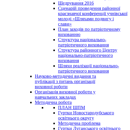
Щедрування 2016
Сценарій проведення районної
краєзнавчої конференції учнівської
молоді «Шляхами подвигу і
слави»
План заходів по патріотичному
вихованню
Структура національно-
патріотичного виховання
Структура районного Центру
національно-патріотичного
виховання
Шляхи реалізації національно-
патріотичного виховання
Науково-методичні видання та
публікації з питань організації
виховної роботи
Організація виховної роботи у
навчальних закладах
Методична робота
ПЛАН ШПМ
Гуртки Новостародубського
освітнього округу
Методична проблема
Гуртки Луганського освітнього