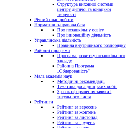
Структура виховної системи
центру дитячої та юнацької
творчості
Річний план роботи
Нормативно-правова база
Про позашкільну освіту
Про інноваційну діяльність
Управлінська діяльність
Правила внутрішнього розпорядку
Районні програми
Програма розвитку позашкільного
закладу
Районна Програма
„Обдарованість”
Мала академія наук
Методичні рекомендації
Тематика дослідницьких робіт
Зразок оформлення заявки і
титульного листа
Рейтинги
Рейтинг за вересень
Рейтинг за жовтень
Рейтинг за листопад
Рейтинг за грудень
Рейтинг за січень