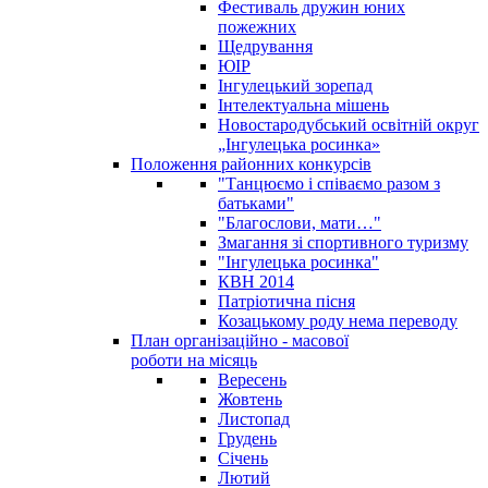
Фестиваль дружин юних
пожежних
Щедрування
ЮІР
Інгулецький зорепад
Інтелектуальна мішень
Новостародубський освітній округ
„Інгулецька росинка»
Положення районних конкурсів
"Танцюємо і співаємо разом з
батьками"
"Благослови, мати…"
Змагання зі спортивного туризму
"Інгулецька росинка"
КВН 2014
Патріотична пісня
Козацькому роду нема переводу
План організаційно - масової
роботи на місяць
Вересень
Жовтень
Листопад
Грудень
Січень
Лютий