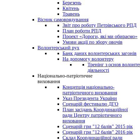
Березень
Квітень
Травень
Вісник самоврядування
Звіт про роботу Петрівського РПД
План роботи РПД
Проект «Дороги, які ми обираємо»
Умови акції по збору овочів
Волонтерський рух
Банк даних волонтерських загонів
На допомогу волонтеру
Тренінг з основ волонте
діяльності
Національно-патріотичне
виховання
Концепція національно-
патріотичного виховання
Указ Президента України
Сценарій фестивалю ДГО
План засідань Координаційної
ради Центру патріотичного
виховання
Сценарій гри "12 балів" 2015 рік
Сценарій гри "12 балів" 2016 рік
Склад Координаційної ради