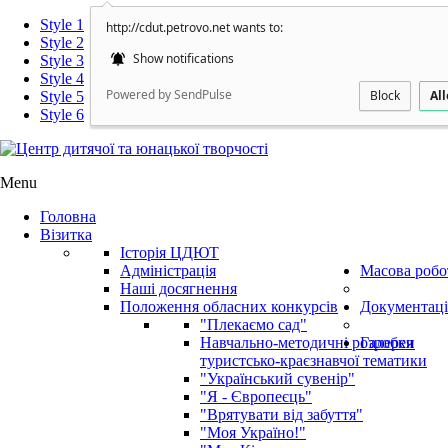
Style 1
http://cdut.petrovo.net wants to:
Style 2
Show notifications
Style 3
Style 4
Powered by SendPulse
Block
Al
Style 5
Style 6
Menu
Головна
Візитка
Історія ЦДЮТ
Адміністрація
Масова робо
Наші досягнення
Положення обласних конкурсів
Документаці
"Плекаємо сад"
Навчально-методичні розробки
Галерея
туристсько-краєзнавчої тематики
"Український сувенір"
"Я - Європеєць"
"Врятувати від забуття"
"Моя Україно!"