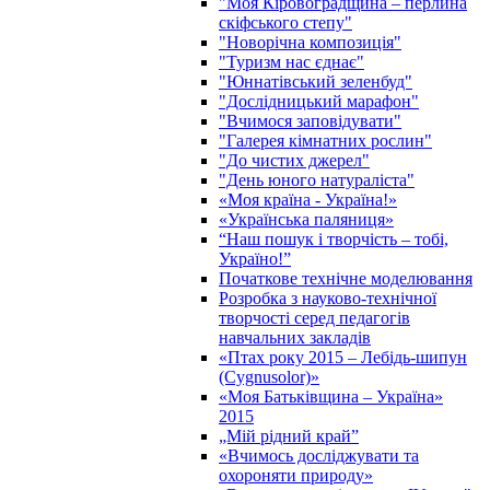
"Моя Кіровоградщина – перлина
скіфського степу"
"Новорічна композиція"
"Туризм нас єднає"
"Юннатівський зеленбуд"
"Дослідницький марафон"
"Вчимося заповідувати"
"Галерея кімнатних рослин"
"До чистих джерел"
"День юного натураліста"
«Моя країна - Україна!»
«Українська паляниця»
“Наш пошук і творчість – тобі,
Україно!”
Початкове технічне моделювання
Розробка з науково-технічної
творчості серед педагогів
навчальних закладів
«Птах року 2015 – Лебідь-шипун
(Cygnusolor)»
«Моя Батьківщина – Україна»
2015
„Мій рідний край”
«Вчимось досліджувати та
охороняти природу»