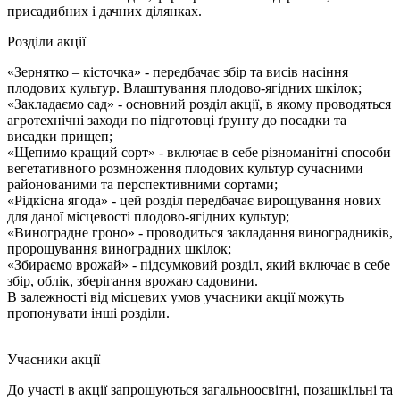
присадибних і дачних ділянках.
Розділи акції
«Зернятко – кісточка» - передбачає збір та висів насіння
плодових культур. Влаштування плодово-ягідних шкілок;
«Закладаємо сад» - основний розділ акції, в якому проводяться
агротехнічні заходи по підготовці ґрунту до посадки та
висадки прищеп;
«Щепимо кращий сорт» - включає в себе різноманітні способи
вегетативного розмноження плодових культур сучасними
районованими та перспективними сортами;
«Рідкісна ягода» - цей розділ передбачає вирощування нових
для даної місцевості плодово-ягідних культур;
«Виноградне гроно» - проводиться закладання виноградників,
пророщування виноградних шкілок;
«Збираємо врожай» - підсумковий розділ, який включає в себе
збір, облік, зберігання врожаю садовини.
В залежності від місцевих умов учасники акції можуть
пропонувати інші розділи.
Учасники акції
До участі в акції запрошуються загальноосвітні, позашкільні та