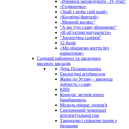
„Вчимося заповідувати - ІV етап"
«Годівничка»
«Знай і люби свій край»
«Космічні фантазії»
„Мирний космос"
"А ми тую славу збережемо"
«В об’єктиві натураліста»
"Зоологічна галерея"
12 балів
«Ми обираємо життя без
наркотиків»
Сценарії районних та закладних
масових закладів
День Позашкільника
Екологічні агітбригади
Живи по Уставу - завоюєш
доблесть і славу
КВН
Конкурс загонів юних
барабанщиць
Молодь обирає здоров'я
Синхронний чемпіонат
інтелектуальної гри
Танцюємо і співаємо разом з
батьками