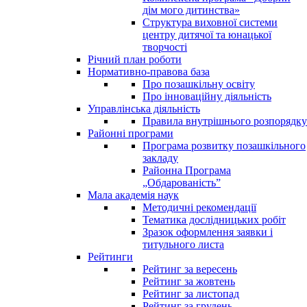
дім мого дитинства»
Структура виховної системи
центру дитячої та юнацької
творчості
Річний план роботи
Нормативно-правова база
Про позашкільну освіту
Про інноваційну діяльність
Управлінська діяльність
Правила внутрішнього розпорядку
Районні програми
Програма розвитку позашкільного
закладу
Районна Програма
„Обдарованість”
Мала академія наук
Методичні рекомендації
Тематика дослідницьких робіт
Зразок оформлення заявки і
титульного листа
Рейтинги
Рейтинг за вересень
Рейтинг за жовтень
Рейтинг за листопад
Рейтинг за грудень