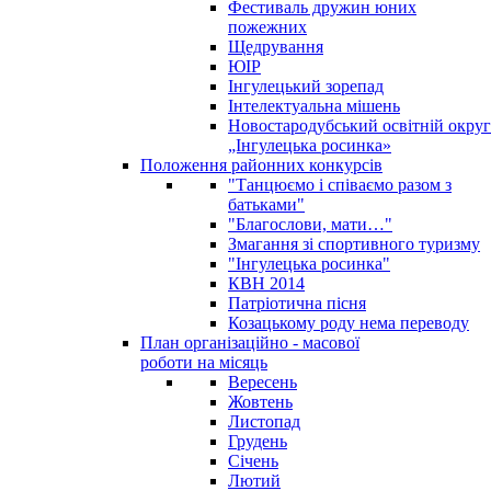
Фестиваль дружин юних
пожежних
Щедрування
ЮІР
Інгулецький зорепад
Інтелектуальна мішень
Новостародубський освітній округ
„Інгулецька росинка»
Положення районних конкурсів
"Танцюємо і співаємо разом з
батьками"
"Благослови, мати…"
Змагання зі спортивного туризму
"Інгулецька росинка"
КВН 2014
Патріотична пісня
Козацькому роду нема переводу
План організаційно - масової
роботи на місяць
Вересень
Жовтень
Листопад
Грудень
Січень
Лютий