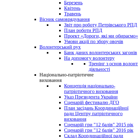
Березень
Квітень
Травень
Вісник самоврядування
Звіт про роботу Петрівського РПД
План роботи РПД
Проект «Дороги, які ми обираємо»
Умови акції по збору овочів
Волонтерський рух
Банк даних волонтерських загонів
На допомогу волонтеру
Тренінг з основ волонт
діяльності
Національно-патріотичне
виховання
Концепція національно-
патріотичного виховання
Указ Президента України
Сценарій фестивалю ДГО
План засідань Координаційної
ради Центру патріотичного
виховання
Сценарій гри "12 балів" 2015 рік
Сценарій гри "12 балів" 2016 рік
Склад Координаційної ради