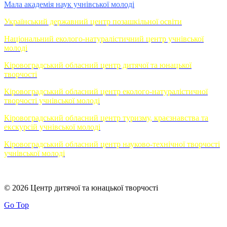
Мала академія наук учнівської молоді
Український державний центр позашкільної освіти
Національний еколого-натуралістичний центр учнівської
молоді
Кіровоградський обласний центр дитячої та юнацької
творчості
Кіровоградський обласний центр еколого-натуралістичної
творчості учнівської молоді
Кіровоградський обласний центр туризму, краєзнавства та
екскурсій учнівської молоді
Кіровоградський обласний центр науково-технічної творчості
учнівської молоді
© 2026 Центр дитячої та юнацької творчості
Go Top