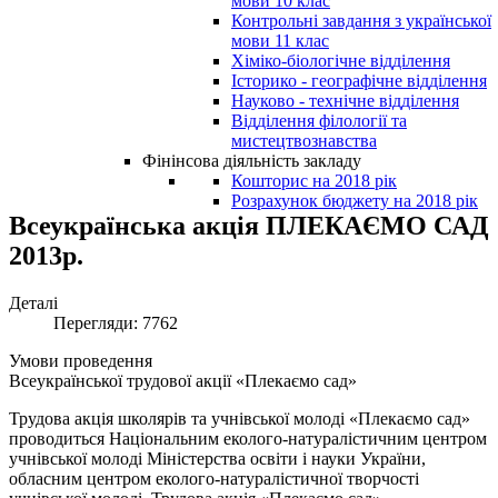
мови 10 клас
Контрольні завдання з української
мови 11 клас
Хіміко-біологічне відділення
Історико - географічне відділення
Науково - технічне відділення
Відділення філології та
мистецтвознавства
Фінінсова діяльність закладу
Кошторис на 2018 рік
Розрахунок бюджету на 2018 рік
Всеукраїнська акція ПЛЕКАЄМО САД
2013р.
Деталі
Перегляди: 7762
Умови проведення
Всеукраїнської трудової акції «Плекаємо сад»
Трудова акція школярів та учнівської молоді «Плекаємо сад»
проводиться Національним еколого-натуралістичним центром
учнівської молоді Міністерства освіти і науки України,
обласним центром еколого-натуралістичної творчості