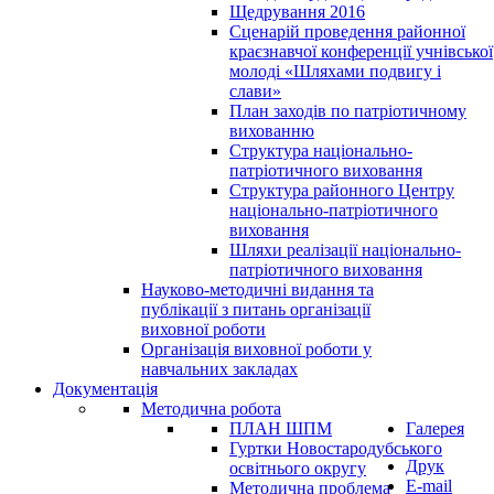
Щедрування 2016
Сценарій проведення районної
краєзнавчої конференції учнівської
молоді «Шляхами подвигу і
слави»
План заходів по патріотичному
вихованню
Структура національно-
патріотичного виховання
Структура районного Центру
національно-патріотичного
виховання
Шляхи реалізації національно-
патріотичного виховання
Науково-методичні видання та
публікації з питань організації
виховної роботи
Організація виховної роботи у
навчальних закладах
Документація
Методична робота
ПЛАН ШПМ
Галерея
Гуртки Новостародубського
Друк
освітнього округу
E-mail
Методична проблема