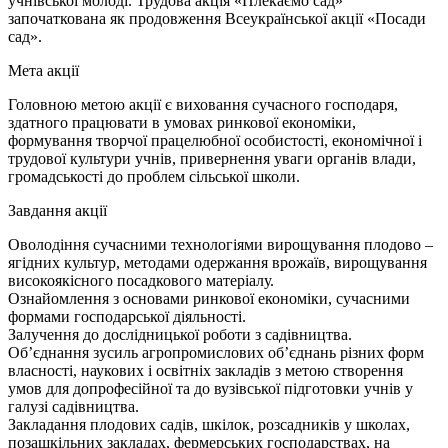
учнівської молоді. Трудова акція «Плекаємо сад»
започаткована як продовження Всеукраїнської акції «Посади
сад».
Мета акції
Головною метою акції є виховання сучасного господаря,
здатного працювати в умовах ринкової економіки,
формування творчої працелюбної особистості, економічної і
трудової культури учнів, привернення уваги органів влади,
громадськості до проблем сільської школи.
Завдання акції
Оволодіння сучасними технологіями вирощування плодово –
ягідних культур, методами одержання врожаїв, вирощування
високоякісного посадкового матеріалу.
Ознайомлення з основами ринкової економіки, сучасними
формами господарської діяльності.
Залучення до дослідницької роботи з садівництва.
Об’єднання зусиль агропромислових об’єднань різних форм
власності, наукових і освітніх закладів з метою створення
умов для допрофесійної та до вузівської підготовки учнів у
галузі садівництва.
Закладання плодових садів, шкілок, розсадників у школах,
позашкільних закладах, фермерських господарствах, на