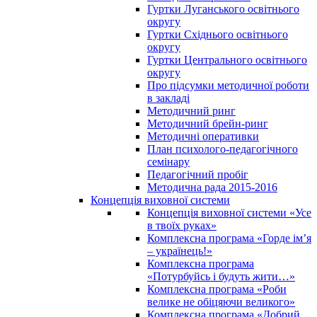
Гуртки Луганського освітнього
округу
Гуртки Східнього освітнього
округу
Гуртки Центрального освітнього
округу
Про підсумки методичної роботи
в закладі
Методичний ринг
Методичний брейн-ринг
Методичні оперативки
План психолого-педагогічного
семінару
Педагогічний пробіг
Методична рада 2015-2016
Концепція виховної системи
Концепція виховної системи «Усе
в твоїх руках»
Комплексна програма «Горде ім’я
– українець!»
Комплексна програма
«Потурбуйсь і будуть жити…»
Комплексна програма «Роби
велике не обіцяючи великого»
Комплексна програма «Добрий