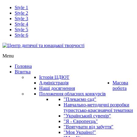
Style 1
Style 2
Style 3
Style 4
Style 5
Style 6
Menu
Головна
Візитка
Історія ЦДЮТ
Адміністрація
Масова
Наші досягнення
робота
Положення обласних конкурсів
"Плекаємо сад"
Навчально-методичні розробки
туристсько-краєзнавчої тематики
"Український сувенір"
"Я - Європеєць"
"Врятувати від забуття"
"Моя Україно!"