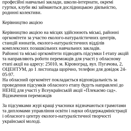
професійні навчальні заклади, школи-інтернати, окремі
гуртки, клуби які займаються дослідницькою діяльністю,
родинні колективи.
Керівництво акцією
Керівництво акцією на місцях здійснюють міські, районні
оргкомітети за участю еколого-натуралістичних центрів,
станцій юннатів, еколого-натуралістичних відділів
комплексних позашкільних навчальних закладів.
Районні та міські оргкомітети підводять підсумки I етапу акцій
та направляють роботи переможців для участі у обласному
етапі акції на адресу: 25010, м. Кіровоград, вул. Пугачова, 2,
ОЦЕНТУМ, до 1 листопада щорічно, телефон для довідок 24-
05-97.
На обласний оргкомітет покладається відповідальність за
проведення підсумків обласного етапу будуть направлені до
НЕНЦ для участі у Всеукраїнській акції «Плекаємо сад».
Відзначення переможців
За підсумками журі кращі учасники відзначаються грамотами
та дипломами управління освіти і науки облдержадміністрації
і обласного центру еколого-натуралістичної творчості
української молоді.