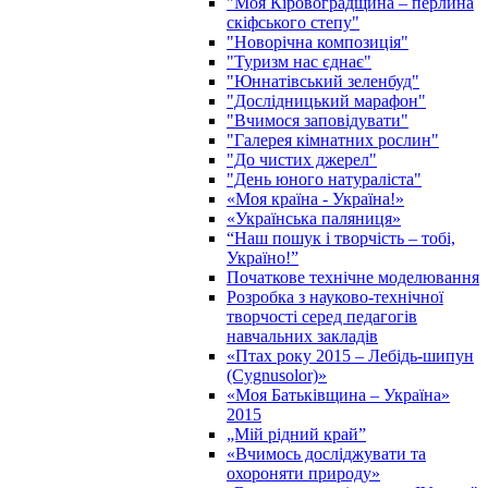
"Моя Кіровоградщина – перлина
скіфського степу"
"Новорічна композиція"
"Туризм нас єднає"
"Юннатівський зеленбуд"
"Дослідницький марафон"
"Вчимося заповідувати"
"Галерея кімнатних рослин"
"До чистих джерел"
"День юного натураліста"
«Моя країна - Україна!»
«Українська паляниця»
“Наш пошук і творчість – тобі,
Україно!”
Початкове технічне моделювання
Розробка з науково-технічної
творчості серед педагогів
навчальних закладів
«Птах року 2015 – Лебідь-шипун
(Cygnusolor)»
«Моя Батьківщина – Україна»
2015
„Мій рідний край”
«Вчимось досліджувати та
охороняти природу»