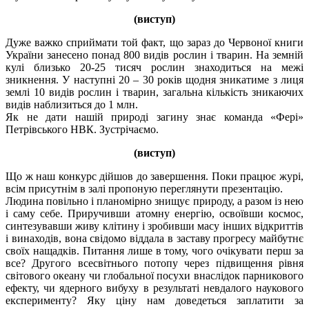
(виступ)
Дуже важко сприймати той факт, що зараз до Червоної книги
України занесено понад 800 видів рослин і тварин. На земній
кулі близько 20-25 тисяч рослин знаходиться на межі
зникнення. У наступні 20 – 30 років щодня зникатиме з лиця
землі 10 видів рослин і тварин, загальна кількість зникаючих
видів наблизиться до 1 млн.
Як не дати нашій природі загину знає команда «Фері»
Петрівського НВК. Зустрічаємо.
(виступ)
Що ж наш конкурс дійшов до завершення. Поки працює журі,
всім присутнім в залі пропоную переглянути презентацію.
Людина повільно і планомірно знищує природу, а разом із нею
і саму себе. Приручивши атомну енергію, освоївши космос,
синтезувавши живу клітину і зробивши масу інших відкриттів
і винаходів, вона свідомо віддала в заставу прогресу майбутнє
своїх нащадків. Питання лише в тому, чого очікувати перш за
все? Другого всесвітнього потопу через підвищення рівня
світового океану чи глобальної посухи внаслідок парникового
ефекту, чи ядерного вибуху в результаті невдалого наукового
експерименту? Яку ціну нам доведеться заплатити за