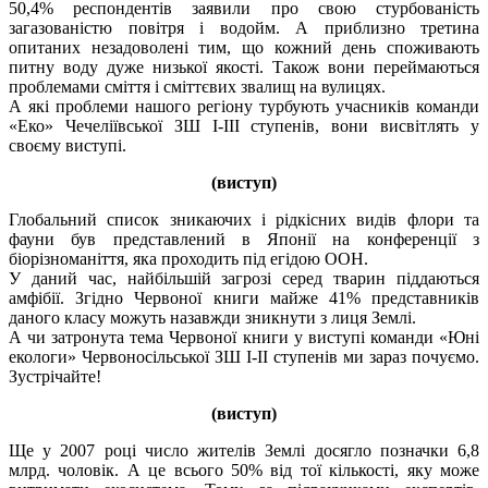
50,4% респондентів заявили про свою стурбованість
загазованістю повітря і водойм. А приблизно третина
опитаних незадоволені тим, що кожний день споживають
питну воду дуже низької якості. Також вони переймаються
проблемами сміття і сміттєвих звалищ на вулицях.
А які проблеми нашого регіону турбують учасників команди
«Еко» Чечеліївської ЗШ I-III ступенів, вони висвітлять у
своєму виступі.
(виступ)
Глобальний список зникаючих і рідкісних видів флори та
фауни був представлений в Японії на конференції з
біорізноманіття, яка проходить під егідою ООН.
У даний час, найбільшій загрозі серед тварин піддаються
амфібії. Згідно Червоної книги майже 41% представників
даного класу можуть назавжди зникнути з лиця Землі.
А чи затронута тема Червоної книги у виступі команди «Юні
екологи» Червоносільської ЗШ І-ІІ ступенів ми зараз почуємо.
Зустрічайте!
(виступ)
Ще у 2007 році число жителів Землі досягло позначки 6,8
млрд. чоловік. А це всього 50% від тої кількості, яку може