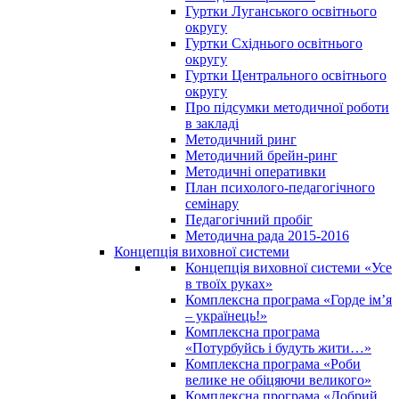
Гуртки Луганського освітнього
округу
Гуртки Східнього освітнього
округу
Гуртки Центрального освітнього
округу
Про підсумки методичної роботи
в закладі
Методичний ринг
Методичний брейн-ринг
Методичні оперативки
План психолого-педагогічного
семінару
Педагогічний пробіг
Методична рада 2015-2016
Концепція виховної системи
Концепція виховної системи «Усе
в твоїх руках»
Комплексна програма «Горде ім’я
– українець!»
Комплексна програма
«Потурбуйсь і будуть жити…»
Комплексна програма «Роби
велике не обіцяючи великого»
Комплексна програма «Добрий