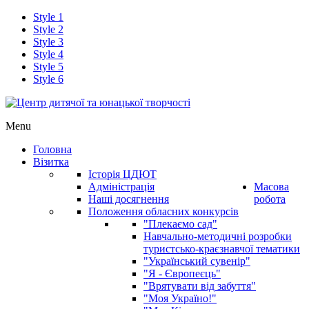
Style 1
Style 2
Style 3
Style 4
Style 5
Style 6
Menu
Головна
Візитка
Історія ЦДЮТ
Адміністрація
Масова
Наші досягнення
робота
Положення обласних конкурсів
"Плекаємо сад"
Навчально-методичні розробки
туристсько-краєзнавчої тематики
"Український сувенір"
"Я - Європеєць"
"Врятувати від забуття"
"Моя Україно!"