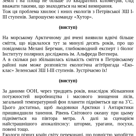
Землі і на площі не більше 10 квадратних кілометрів, слід
вважати такими, що знаходяться на межі вимирання.
Тож ця проблема хвилює і юних екологів з Петрівської ЗШ I-
III ступенів. Запрошуємо команду «Хутор».
(виступ)
На морському Арктичному дні вчені виявили вдвічі більше
сміття, що відклалося тут за минулі десять років, про що
повідомила Мелані Бергман, глибоководний експерт і біолог
Інституту полярних досліджень ім. Альфреда Вегенера.
А в скільки раз збільшилась кількість сміття в Петрівському
районі нам може розповісти екологічна агітбригада «Еко-
клас» Зеленської ЗШ I-III ступенів. Зустрічаємо їх!
(виступ)
За даними ООН, через тридцять років, внаслідок збільшення
потужностей виробництва і масового знищення лісів,
загальний температурний фон планети підніметься ще на 3˚С.
Цього достатньо, щоб льодовики Арктики і Антарктики
пришвидшили танення. Рівень Світового океану при цьому
підніметься на півтора метра. А далі за сценарієм
найстрашнішого апокаліпсису: шторми, урагани, посухи,
повені тощо.
Екологи різних країн світу переконані, що повністю запобігти