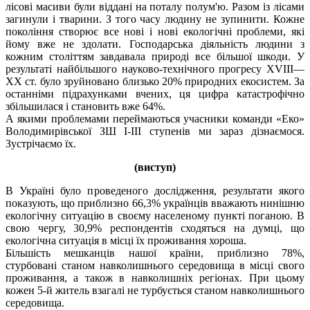
лісові масиви були віддані на поталу полум'ю. Разом із лісами
загинули і тварини. З того часу людину не зупинити. Кожне
покоління створює все нові і нові екологічні проблеми, які
йому вже не здолати. Господарська діяльність людини з
кожним століттям завдавала природі все більшої шкоди. У
результаті найбільшого науково-технічного прогресу XVIII—
XX ст. було зруйновано близько 20% природних екосистем. За
останніми підрахунками вчених, ця цифра катастрофічно
збільшилася і становить вже 64%.
А якими проблемами переймаються учасники команди «Еко»
Володимирівської ЗШ I-III ступенів ми зараз дізнаємося.
Зустрічаємо їх.
(виступ)
В Україні було проведеного дослідження, результати якого
показують, що приблизно 66,3% українців вважають нинішню
екологічну ситуацію в своєму населеному пункті поганою. В
свою чергу, 30,9% респондентів сходяться на думці, що
екологічна ситуація в місці їх проживання хороша.
Більшість мешканців нашої країни, приблизно 78%,
стурбовані станом навколишнього середовища в місці свого
проживання, а також в навколишніх регіонах. При цьому
кожен 5-й житель взагалі не турбується станом навколишнього
середовища.