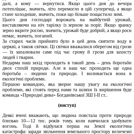
далі, а кому — вернутися. Якщо цього дня до вечора
потеплішає, значить, літо перемогло в цій суперечці, а якщо
стане холодніше, значить, поки що більше пощастило зимі.
Цього дня господарі ворожать на майбутній урожай,
виставляючи на ніч тарілку із зерном за поріг. Якщо зранку
зерно вкрите росою, значить, урожай буде добрий, а якщо роси
немає, значить, поганий.
За старих часів прийнято було в цей день святити воду в
церкві, а також свічки. Ці свічки вважалися оберегом від грози
— їх запалювали саме під час грому й грози для захисту
людей і тварин.
Недарма наш захід проходить в такий день – день боротьби
двох стихій природи. Але в наш час проходить ще одна
боротьба – людини та природи. І виливається вона в
екологічні проблеми.
Першою командою, яка зверне нашу увагу на екологічні
проблеми, які стоять перед нами та шляхи їх вирішення буде
команда «Природні дива» Богданівської ЗШ І-ІІ ст..
(виступ)
Деякі вчені вважають, що людина повстала проти природи
близько 10—12 тис. років тому, коли навчилася здобувати
вогонь. Тоді й відбулася перша на Землі екологічна
катастрофа: заради звільнення земельного простору величезні