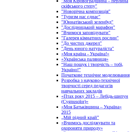
"Моя Кіровоградщина – перлина
скіфського степу"
"Новорічна композиція"
"Туризм нас єднає"
"Юннатівський зеленбуд"
"Дослідницький марафон"
"Вчимося заповідувати"
"Галерея кімнатних рослин"
"До чистих джерел"
"День юного натураліста"
«Моя країна - Україна!»
«Українська паляниця»
“Наш пошук і творчість – тобі,
Україно!”
Початкове технічне моделювання
Розробка з науково-технічної
творчості серед педагогів
навчальних закладів
«Птах року 2015 – Лебідь-шипун
(Cygnusolor)»
«Моя Батьківщина – Україна»
2015
„Мій рідний край”
«Вчимось досліджувати та
охороняти природу»