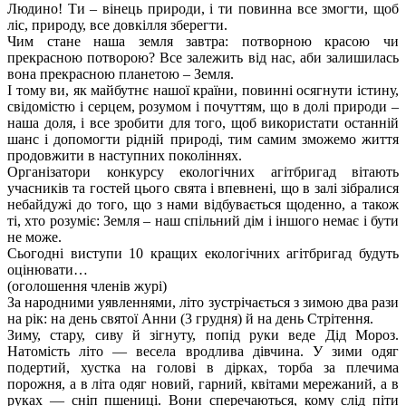
Людино! Ти – вінець природи, і ти повинна все змогти, щоб
ліс, природу, все довкілля зберегти.
Чим стане наша земля завтра: потворною красою чи
прекрасною потворою? Все залежить від нас, аби залишилась
вона прекрасною планетою – Земля.
І тому ви, як майбутнє нашої країни, повинні осягнути істину,
свідомістю і серцем, розумом і почуттям, що в долі природи –
наша доля, і все зробити для того, щоб використати останній
шанс і допомогти рідній природі, тим самим зможемо життя
продовжити в наступних поколіннях.
Організатори конкурсу екологічних агітбригад вітають
учасників та гостей цього свята і впевнені, що в залі зібралися
небайдужі до того, що з нами відбувається щоденно, а також
ті, хто розуміє: Земля – наш спільний дім і іншого немає і бути
не може.
Сьогодні виступи 10 кращих екологічних агітбригад будуть
оцінювати…
(оголошення членів журі)
За народними уявленнями, літо зустрічається з зимою два рази
на рік: на день святої Анни (3 грудня) й на день Стрітення.
Зиму, стару, сиву й зігнуту, попід руки веде Дід Мороз.
Натомість літо — весела вродлива дівчина. У зими одяг
подертий, хустка на голові в дірках, торба за плечима
порожня, а в літа одяг новий, гарний, квітами мережаний, а в
руках — сніп пшениці. Вони сперечаються, кому слід піти