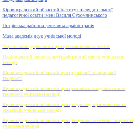
Кіровоградський обласний інститут післядипломної
педагогічної освіти імені Василя Сухомлинського
Петрівська районна державна адміністрація
Мала академія наук учнівської молоді
Український державний центр позашкільної освіти
Національний еколого-натуралістичний центр учнівської
молоді
Кіровоградський обласний центр дитячої та юнацької
творчості
Кіровоградський обласний центр еколого-натуралістичної
творчості учнівської молоді
Кіровоградський обласний центр туризму, краєзнавства та
екскурсій учнівської молоді
Кіровоградський обласний центр науково-технічної творчості
учнівської молоді