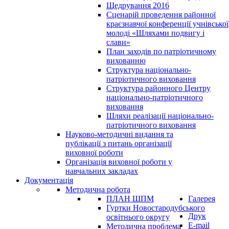
Щедрування 2016
Сценарій проведення районної
краєзнавчої конференції учнівської
молоді «Шляхами подвигу і
слави»
План заходів по патріотичному
вихованню
Структура національно-
патріотичного виховання
Структура районного Центру
національно-патріотичного
виховання
Шляхи реалізації національно-
патріотичного виховання
Науково-методичні видання та
публікації з питань організації
виховної роботи
Організація виховної роботи у
навчальних закладах
Документація
Методична робота
ПЛАН ШПМ
Галерея
Гуртки Новостародубського
Друк
освітнього округу
E-mail
Методична проблема