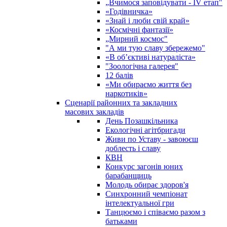
„Вчимося заповідувати - ІV етап"
«Годівничка»
«Знай і люби свій край»
«Космічні фантазії»
„Мирний космос"
"А ми тую славу збережемо"
«В об’єктиві натураліста»
"Зоологічна галерея"
12 балів
«Ми обираємо життя без
наркотиків»
Сценарії районних та закладних
масових закладів
День Позашкільника
Екологічні агітбригади
Живи по Уставу - завоюєш
доблесть і славу
КВН
Конкурс загонів юних
барабанщиць
Молодь обирає здоров'я
Синхронний чемпіонат
інтелектуальної гри
Танцюємо і співаємо разом з
батьками