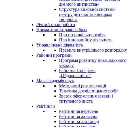
дім мого дитинства»
Структура виховної системи
центру дитячої та юнацької
творчості
Річний план роботи
Нормативно-правова база
Про позашкільну освіту
Про інноваційну діяльність
Управлінська діяльність
Правила внутрішнього розпорядку
Районні програми
Програма розвитку позашкільного
закладу
Районна Програма
„Обдарованість”
Мала академія наук
Методичні рекомендації
Тематика дослідницьких робіт
Зразок оформлення заявки і
титульного листа
Рейтинги
Рейтинг за вересень
Рейтинг за жовтень
Рейтинг за листопад
Рейтинг за грудень