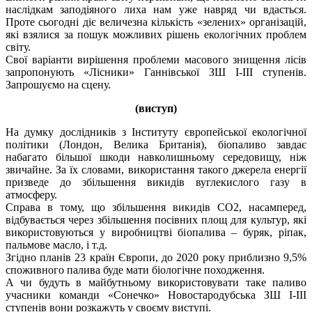
наслідкам заподіяного лиха нам уже навряд чи вдасться.
Проте сьогодні діє величезна кількість «зелених» організацій,
які взялися за пошук можливих рішень екологічних проблем
світу.
Свої варіанти вирішення проблеми масового знищення лісів
запропонують «Лісники» Ганнівської ЗШ I-III ступенів.
Запрошуємо на сцену.
(виступ)
На думку дослідників з Інституту європейської екологічної
політики (Лондон, Велика Британія), біопаливо завдає
набагато більшої шкоди навколишньому середовищу, ніж
звичайне. За їх словами, використання такого джерела енергії
призведе до збільшення викидів вуглекислого газу в
атмосферу.
Справа в тому, що збільшення викидів CO2, насамперед,
відбувається через збільшення посівних площ для культур, які
використовуються у виробництві біопалива – буряк, ріпак,
пальмове масло, і т.д.
Згідно планів 23 країн Європи, до 2020 року приблизно 9,5%
споживного палива буде мати біологічне походження.
А чи будуть в майбутньому використовувати таке паливо
учасники команди «Сонечко» Новостародубська ЗШ I-III
ступенів вони розкажуть у своєму виступі.