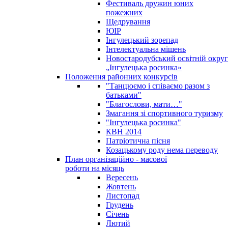
Фестиваль дружин юних
пожежних
Щедрування
ЮІР
Інгулецький зорепад
Інтелектуальна мішень
Новостародубський освітній округ
„Інгулецька росинка»
Положення районних конкурсів
"Танцюємо і співаємо разом з
батьками"
"Благослови, мати…"
Змагання зі спортивного туризму
"Інгулецька росинка"
КВН 2014
Патріотична пісня
Козацькому роду нема переводу
План організаційно - масової
роботи на місяць
Вересень
Жовтень
Листопад
Грудень
Січень
Лютий