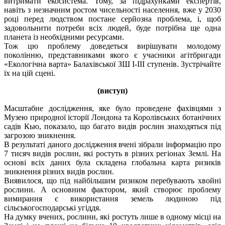
витримати екосистема. Тому, за підрахунками експертів,
навіть з незначним ростом чисельності населення, вже у 2030
році перед людством постане серйозна проблема, і, щоб
задовольнити потреби всіх людей, буде потрібна ще одна
планета із необхідними ресурсами.
Тож цю проблему доведеться вирішувати молодому
поколінню, представниками якого є учасники агітбригади
«Екологічна варта» Балахівської ЗШ І-ІІІ ступенів. Зустрічайте
їх на цій сцені.
(виступ)
Масштабне дослідження, яке було проведене фахівцями з
Музею природної історії Лондона та Королівських ботанічних
садів Кью, показало, що багато видів рослин знаходяться під
загрозою зникнення.
В результаті даного дослідження вчені зібрали інформацію про
7 тисяч видів рослин, які ростуть в різних регіонах Землі. На
основі всіх даних була складена глобальна карта ризиків
зникнення різних видів рослин.
Виявилося, що під найбільшим ризиком перебувають хвойні
рослини. А основним фактором, який створює проблему
вимирання є використання земель людиною під
сільськогосподарські угіддя.
На думку вчених, рослини, які ростуть лише в одному місці на