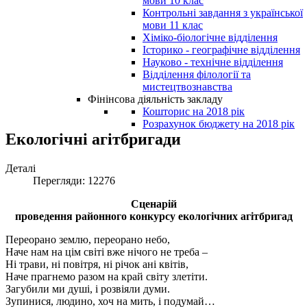
мови 10 клас
Контрольні завдання з української
мови 11 клас
Хіміко-біологічне відділення
Історико - географічне відділення
Науково - технічне відділення
Відділення філології та
мистецтвознавства
Фінінсова діяльність закладу
Кошторис на 2018 рік
Розрахунок бюджету на 2018 рік
Екологічні агітбригади
Деталі
Перегляди: 12276
Сценарій
проведення районного конкурсу екологічних агітбригад
Переорано землю, переорано небо,
Наче нам на цім світі вже нічого не треба –
Ні трави, ні повітря, ні річок ані квітів,
Наче прагнемо разом на край світу злетіти.
Загубили ми душі, і розвіяли думи.
Зупинися, людино, хоч на мить, і подумай…