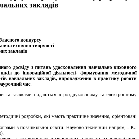
вчальних закладів
бласного конкурсу
ово-технічної творчості
них закладів
ного досвіду з питань удосконалення навчально-виховного
 шкіл до інноваційної діяльності, формування методичної
огів навчальних закладів, впровадження в практику роботи
заурочний час.
ями та заявками подаються в роздрукованому та електронному
методичні розробки, які мають практичне значення, орієнтовані
ограми з позашкільної освіти: Науково-технічний напрям, - К.:
).
 мовою з дотриманням правописних норм та за відповідною