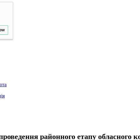
low
ота
ія
проведення районного етапу обласного к