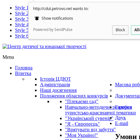
Style 1
http://cdut.petrovo.net wants to:
Style 2
Show notifications
Style 3
Style 4
Powered by SendPulse
Block
Al
Style 5
Style 6
Menu
Головна
Візитка
Історія ЦДЮТ
Адміністрація
Масова роб
Наші досягнення
Положення обласних конкурсів
Документац
"Плекаємо сад"
Навчально-методичні розробки
Галерея
туристсько-краєзнавчої тематики
Друк
"Український сувенір"
E-mail
"Я - Європеєць"
"Врятувати від забуття"
Умови 
"Моя Україно!"