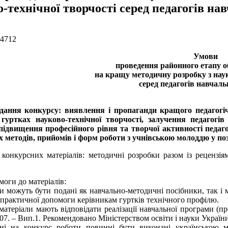
-технічної творчості серед педагогів на
 4712
Умови
проведення районного етапу о
на кращу методичну розробку з наук
серед педагогів навчаль
дання конкурсу: виявлення і пропаганди кращого педагогіч
гуртках науково-технічної творчості, залучення педагогів
підвищення професійного рівня та творчої активності педаг
 методів, прийомів і форм роботи з учнівською молоддю у по
конкурсних матеріалів: методичні розробки разом із рецензі
моги до матеріалів:
ли можуть бути подані як навчально-методичні посібники, так і 
 практичної допомоги керівникам гуртків технічного профілю.
матеріали мають відповідати реалізації навчальної програми (пр
07. – Вип.1. Рекомендовано Міністерством освіти і науки України
ені на конкурс роботи повинні бути виконані українською