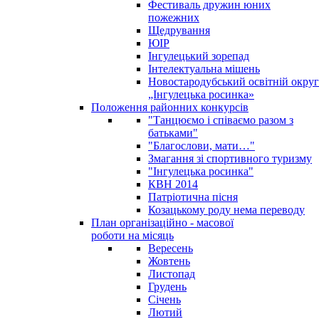
Фестиваль дружин юних
пожежних
Щедрування
ЮІР
Інгулецький зорепад
Інтелектуальна мішень
Новостародубський освітній округ
„Інгулецька росинка»
Положення районних конкурсів
"Танцюємо і співаємо разом з
батьками"
"Благослови, мати…"
Змагання зі спортивного туризму
"Інгулецька росинка"
КВН 2014
Патріотична пісня
Козацькому роду нема переводу
План організаційно - масової
роботи на місяць
Вересень
Жовтень
Листопад
Грудень
Січень
Лютий