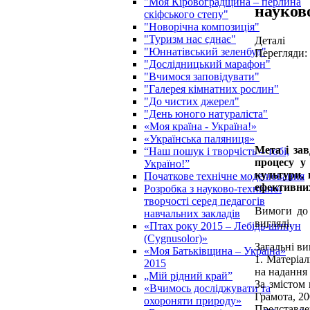
"Моя Кіровоградщина – перлина
науково
скіфського степу"
"Новорічна композиція"
"Туризм нас єднає"
Деталі
"Юннатівський зеленбуд"
Перегляди:
"Дослідницький марафон"
"Вчимося заповідувати"
"Галерея кімнатних рослин"
"До чистих джерел"
"День юного натураліста"
«Моя країна - Україна!»
«Українська паляниця»
Мета і зав
“Наш пошук і творчість – тобі,
процесу у 
Україно!”
культури, 
Початкове технічне моделювання
ефективних
Розробка з науково-технічної
творчості серед педагогів
Вимоги до 
навчальних закладів
вигляді.
«Птах року 2015 – Лебідь-шипун
(Cygnusolor)»
Загальні ви
«Моя Батьківщина – Україна»
1. Матеріа
2015
на надання
„Мій рідний край”
За змістом 
«Вчимось досліджувати та
Грамота, 20
охороняти природу»
Представл