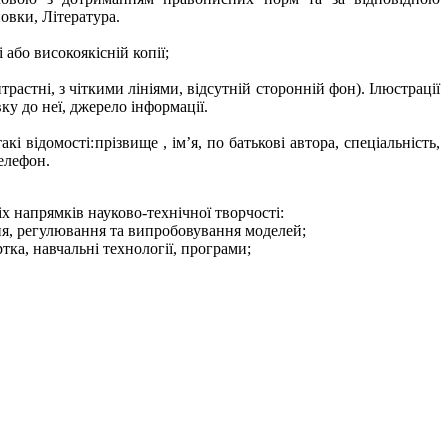
овки, Література.
або високоякісній копії;
нтрастні, з чіткими лініями, відсутній сторонній фон). Ілюстрації
ку до неї, джерело інформації.
втора, спеціальність,
телефон.
х напрямків науково-технічної творчості:
ння, регулювання та випробовування моделей;
тка, навчальні технології, програми;