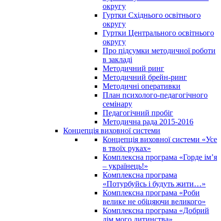
округу
Гуртки Східнього освітнього
округу
Гуртки Центрального освітнього
округу
Про підсумки методичної роботи
в закладі
Методичний ринг
Методичний брейн-ринг
Методичні оперативки
План психолого-педагогічного
семінару
Педагогічний пробіг
Методична рада 2015-2016
Концепція виховної системи
Концепція виховної системи «Усе
в твоїх руках»
Комплексна програма «Горде ім’я
– українець!»
Комплексна програма
«Потурбуйсь і будуть жити…»
Комплексна програма «Роби
велике не обіцяючи великого»
Комплексна програма «Добрий
дім мого дитинства»