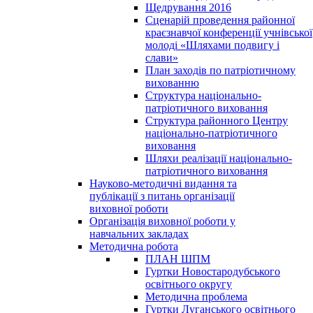
Щедрування 2016
Сценарій проведення районної
краєзнавчої конференції учнівської
молоді «Шляхами подвигу і
слави»
План заходів по патріотичному
вихованню
Структура національно-
патріотичного виховання
Структура районного Центру
національно-патріотичного
виховання
Шляхи реалізації національно-
патріотичного виховання
Науково-методичні видання та
публікації з питань організації
виховної роботи
Організація виховної роботи у
навчальних закладах
Методична робота
ПЛАН ШПМ
Гуртки Новостародубського
освітнього округу
Методична проблема
Гуртки Луганського освітнього