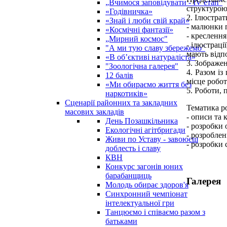
„Вчимося заповідувати - ІV етап"
структурою
«Годівничка»
2. Ілюстрат
«Знай і люби свій край»
- малюнки п
«Космічні фантазії»
- креслення
„Мирний космос"
- ілюстраці
"А ми тую славу збережемо"
мають відпо
«В об’єктиві натураліста»
3. Зображе
"Зоологічна галерея"
4. Разом із примі
12 балів
місце робот
«Ми обираємо життя без
5. Роботи, 
наркотиків»
Сценарії районних та закладних
Тематика ро
масових закладів
- описи та 
День Позашкільника
- розробки 
Екологічні агітбригади
- розроблен
Живи по Уставу - завоюєш
- розробки 
доблесть і славу
КВН
Конкурс загонів юних
барабанщиць
Галерея
Молодь обирає здоров'я
Синхронний чемпіонат
інтелектуальної гри
Танцюємо і співаємо разом з
батьками