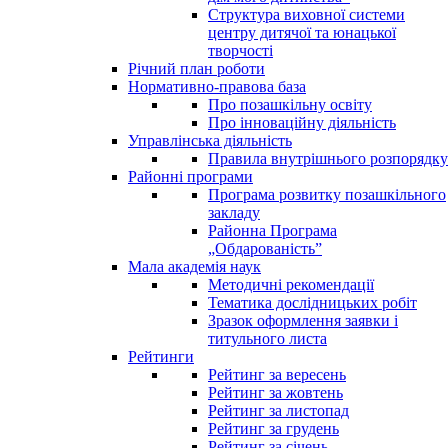
Структура виховної системи
центру дитячої та юнацької
творчості
Річний план роботи
Нормативно-правова база
Про позашкільну освіту
Про інноваційну діяльність
Управлінська діяльність
Правила внутрішнього розпорядку
Районні програми
Програма розвитку позашкільного
закладу
Районна Програма
„Обдарованість”
Мала академія наук
Методичні рекомендації
Тематика дослідницьких робіт
Зразок оформлення заявки і
титульного листа
Рейтинги
Рейтинг за вересень
Рейтинг за жовтень
Рейтинг за листопад
Рейтинг за грудень
Рейтинг за січень