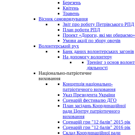
Березень
Квітень
Травень
Вісник самоврядування
Звіт про роботу Петрівського РПД
План роботи РПД
Проект «Дороги, які ми обираємо»
Умови акції по збору овочів
Волонтерський рух
Банк даних волонтерських загонів
На допомогу волонтеру
Тренінг з основ волонт
діяльності
Національно-патріотичне
виховання
Концепція національно-
патріотичного виховання
Указ Президента України
Сценарій фестивалю ДГО
План засідань Координаційної
ради Центру патріотичного
виховання
Сценарій гри "12 балів" 2015 рік
Сценарій гри "12 балів" 2016 рік
Склад Координаційної ради