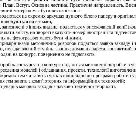
: План, Вступ, Основна частина, Практична направленість, Висн
ивний матеріал має бути високої якості:
одаються на окремих аркушах цупкого білого паперу в оригіналі 
 виконуються на ватмані;
ї, запозичені з інших видань, подаються у високоякісній копії (ко
відати змісту, на звороті вказують номер ілюстрації та підтекстов
ння на фотографіях мають бути чіткими.
рниками методичних розробок подається заявка закладу і такі відомості׃ прізвище , ім’я, по батькові а
и, посада; вчений ступінь, звання; домашня адреса, контактний 
подані на конкурс, поверненню не підлягають.
зробок конкурсу: на конкурс подаються методичні розробки з усі
креслення моделей і обладнання, проекти, технології виготовле
окремих тем чи занять гуртків відповідно до програми роботи гур
ня тем занять з комп’ютерних та інформаційних технологій;
сценаріїв масових заходів з науково-технічної творчості.