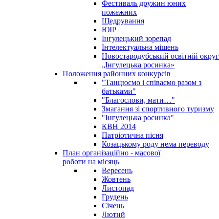
Фестиваль дружин юних
пожежних
Щедрування
ЮІР
Інгулецький зорепад
Інтелектуальна мішень
Новостародубський освітній округ
„Інгулецька росинка»
Положення районних конкурсів
"Танцюємо і співаємо разом з
батьками"
"Благослови, мати…"
Змагання зі спортивного туризму
"Інгулецька росинка"
КВН 2014
Патріотична пісня
Козацькому роду нема переводу
План організаційно - масової
роботи на місяць
Вересень
Жовтень
Листопад
Грудень
Січень
Лютий