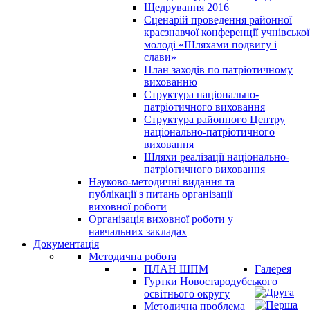
Щедрування 2016
Сценарій проведення районної
краєзнавчої конференції учнівської
молоді «Шляхами подвигу і
слави»
План заходів по патріотичному
вихованню
Структура національно-
патріотичного виховання
Структура районного Центру
національно-патріотичного
виховання
Шляхи реалізації національно-
патріотичного виховання
Науково-методичні видання та
публікації з питань організації
виховної роботи
Організація виховної роботи у
навчальних закладах
Документація
Методична робота
ПЛАН ШПМ
Галерея
Гуртки Новостародубського
освітнього округу
Методична проблема