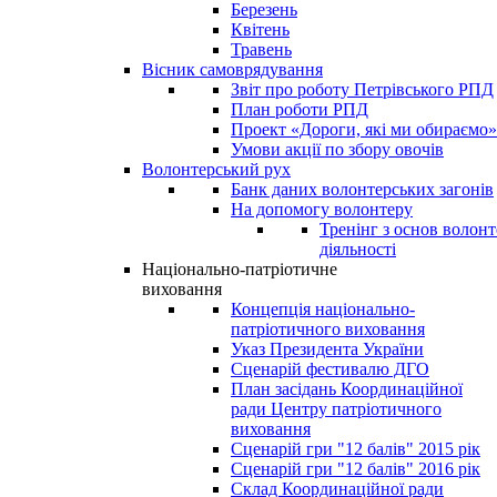
Березень
Квітень
Травень
Вісник самоврядування
Звіт про роботу Петрівського РПД
План роботи РПД
Проект «Дороги, які ми обираємо»
Умови акції по збору овочів
Волонтерський рух
Банк даних волонтерських загонів
На допомогу волонтеру
Тренінг з основ волонт
діяльності
Національно-патріотичне
виховання
Концепція національно-
патріотичного виховання
Указ Президента України
Сценарій фестивалю ДГО
План засідань Координаційної
ради Центру патріотичного
виховання
Сценарій гри "12 балів" 2015 рік
Сценарій гри "12 балів" 2016 рік
Склад Координаційної ради