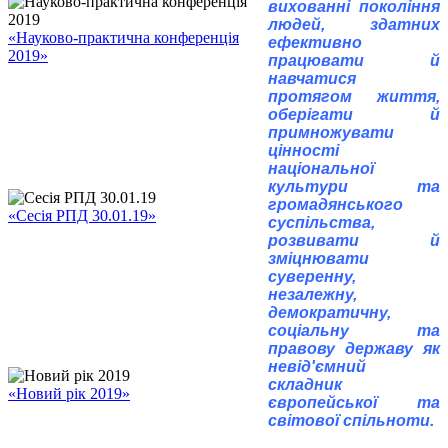
вихованні покоління
людей, здатних
«Науково-практична конференція
ефективно
2019»
працювати й
навчатися
протягом життя,
оберігати й
примножувати
цінності
національної
культури та
громадянського
«Сесія РПД 30.01.19»
суспільства,
розвивати й
зміцнювати
суверенну,
незалежну,
демократичну,
соціальну та
правову державу як
невід'ємний
складник
«Новий рік 2019»
європейської та
світової спільноти.