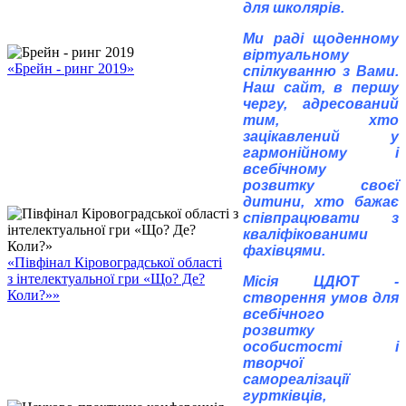
для школярів.
Ми раді щоденному
віртуальному
«Брейн - ринг 2019»
спілкуванню з Вами.
Наш сайт, в першу
чергу, адресований
тим, хто
зацікавлений у
гармонійному і
всебічному
розвитку своєї
дитини, хто бажає
співпрацювати з
кваліфікованими
фахівцями.
«Півфінал Кіровоградської області
з інтелектуальної гри «Що? Де?
Місія ЦДЮТ -
Коли?»»
створення умов для
всебічного
розвитку
особистості і
творчої
самореалізації
гуртківців,