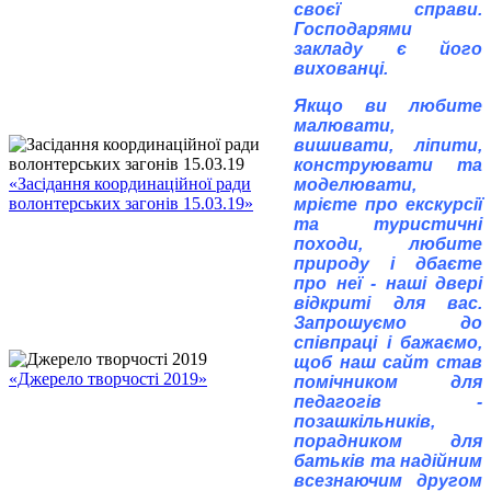
своєї справи.
Господарями
закладу є його
вихованці.
Якщо ви любите
малювати,
вишивати, ліпити,
конструювати та
«Засідання координаційної ради
моделювати,
волонтерських загонів 15.03.19»
мрієте про екскурсії
та туристичні
походи, любите
природу і дбаєте
про неї - наші двері
відкриті для вас.
Запрошуємо до
співпраці і бажаємо,
щоб наш сайт став
«Джерело творчості 2019»
помічником для
педагогів -
позашкільників,
порадником для
батьків та надійним
всезнаючим другом