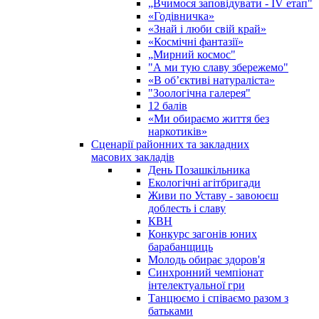
„Вчимося заповідувати - ІV етап"
«Годівничка»
«Знай і люби свій край»
«Космічні фантазії»
„Мирний космос"
"А ми тую славу збережемо"
«В об’єктиві натураліста»
"Зоологічна галерея"
12 балів
«Ми обираємо життя без
наркотиків»
Сценарії районних та закладних
масових закладів
День Позашкільника
Екологічні агітбригади
Живи по Уставу - завоюєш
доблесть і славу
КВН
Конкурс загонів юних
барабанщиць
Молодь обирає здоров'я
Синхронний чемпіонат
інтелектуальної гри
Танцюємо і співаємо разом з
батьками