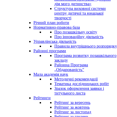
дім мого дитинства»
Структура виховної системи
центру дитячої та юнацької
творчості
Річний план роботи
Нормативно-правова база
Про позашкільну освіту
Про інноваційну діяльність
Управлінська діяльність
Правила внутрішнього розпорядку
Районні програми
Програма розвитку позашкільного
закладу
Районна Програма
„Обдарованість”
Мала академія наук
Методичні рекомендації
Тематика дослідницьких робіт
Зразок оформлення заявки і
титульного листа
Рейтинги
Рейтинг за вересень
Рейтинг за жовтень
Рейтинг за листопад
Рейтинг за грудень