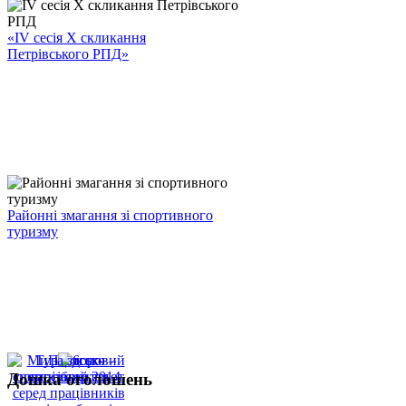
«ІV сесія Х скликання
Петрівського РПД»
Районні змагання зі спортивного
туризму
Дошка оголошень