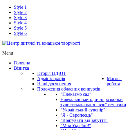
Style 1
Style 2
Style 3
Style 4
Style 5
Style 6
Menu
Головна
Візитка
Історія ЦДЮТ
Адміністрація
Масова
Наші досягнення
робота
Положення обласних конкурсів
"Плекаємо сад"
Навчально-методичні розробки
туристсько-краєзнавчої тематики
"Український сувенір"
"Я - Європеєць"
"Врятувати від забуття"
"Моя Україно!"