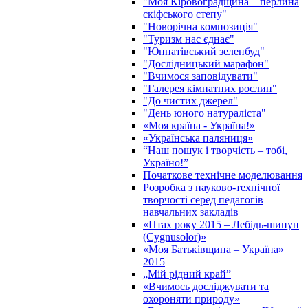
"Моя Кіровоградщина – перлина
скіфського степу"
"Новорічна композиція"
"Туризм нас єднає"
"Юннатівський зеленбуд"
"Дослідницький марафон"
"Вчимося заповідувати"
"Галерея кімнатних рослин"
"До чистих джерел"
"День юного натураліста"
«Моя країна - Україна!»
«Українська паляниця»
“Наш пошук і творчість – тобі,
Україно!”
Початкове технічне моделювання
Розробка з науково-технічної
творчості серед педагогів
навчальних закладів
«Птах року 2015 – Лебідь-шипун
(Cygnusolor)»
«Моя Батьківщина – Україна»
2015
„Мій рідний край”
«Вчимось досліджувати та
охороняти природу»