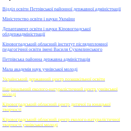
Відділ освіти Петрівської районної державної адміністрації
Міністерство освіти і науки України
Департамент освіти і науки Кіровоградської
облдержадміністрації
Кіровоградський обласний інститут післядипломної
педагогічної освіти імені Василя Сухомлинського
Петрівська районна державна адміністрація
Мала академія наук учнівської молоді
Український державний центр позашкільної освіти
Національний еколого-натуралістичний центр учнівської
молоді
Кіровоградський обласний центр дитячої та юнацької
творчості
Кіровоградський обласний центр еколого-натуралістичної
творчості учнівської молоді