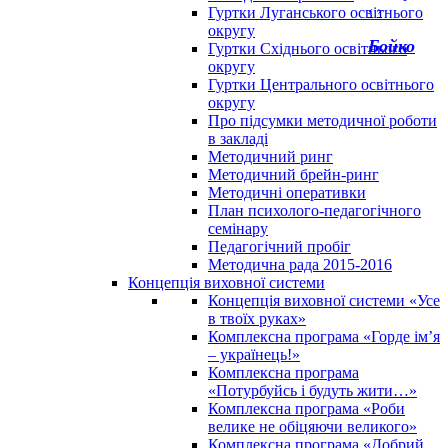
‹
›
Гуртки Луганського освітнього
округу
Бойко
Гуртки Східнього освітнього
округу
Гуртки Центрального освітнього
округу
Про підсумки методичної роботи
в закладі
Методичний ринг
Методичний брейн-ринг
Методичні оперативки
План психолого-педагогічного
семінару
Педагогічний пробіг
Методична рада 2015-2016
Концепція виховної системи
Концепція виховної системи «Усе
в твоїх руках»
Комплексна програма «Горде ім’я
– українець!»
Комплексна програма
«Потурбуйсь і будуть жити…»
Комплексна програма «Роби
велике не обіцяючи великого»
Комплексна програма «Добрий