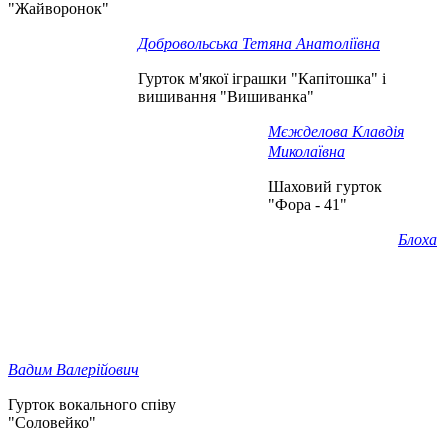
"Жайворонок"
Добровольська Тетяна Анатоліївна
Гурток м'якої іграшки "Капітошка" і
вишивання "Вишиванка"
Мєжделова Клавдія
Миколаївна
Шаховий гурток
"Фора - 41"
Блоха
Вадим Валерійович
Гурток вокального співу
"Соловейко"