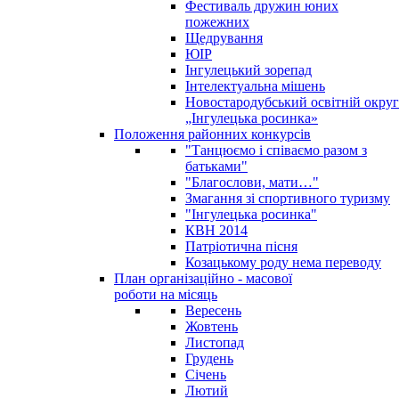
Фестиваль дружин юних
пожежних
Щедрування
ЮІР
Інгулецький зорепад
Інтелектуальна мішень
Новостародубський освітній округ
„Інгулецька росинка»
Положення районних конкурсів
"Танцюємо і співаємо разом з
батьками"
"Благослови, мати…"
Змагання зі спортивного туризму
"Інгулецька росинка"
КВН 2014
Патріотична пісня
Козацькому роду нема переводу
План організаційно - масової
роботи на місяць
Вересень
Жовтень
Листопад
Грудень
Січень
Лютий