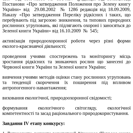
Постанови «Про затвердження Положення про Зелену книгу
України» від 29.08.2002 № 1286 редакція від 18.09.2009,
Наказу «Про затвердження Переліку рідкісних і таких, що
перебувають під загрозою зникнення, та типових природних
рослинних угруповань, які підлягають охороні і заносяться до
Зеленої книги України» від 16.10.2009 № 545;
активізація природоохоронної роботи через різні форми
еколого-краєзнавчої діяльності;
проведення учнями спостережень та моніторингу місць
зростання рідкісних та зникаючих рослин що занесені до
Червоної книги України та Зеленої книги України;
вивчення учнями методів оцінки стану рослинних угруповань
та тенденції скорочення їх поширення під впливом
антропогенного навантаження;
виховання екологічної, природоохоронної свідомості;
формування екологічного світогляду, екологічної
компетентності та засад раціонального природокористування.
Завдання ІV етапу конкурсу: