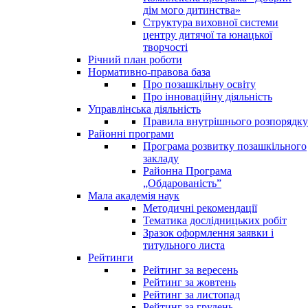
дім мого дитинства»
Структура виховної системи
центру дитячої та юнацької
творчості
Річний план роботи
Нормативно-правова база
Про позашкільну освіту
Про інноваційну діяльність
Управлінська діяльність
Правила внутрішнього розпорядку
Районні програми
Програма розвитку позашкільного
закладу
Районна Програма
„Обдарованість”
Мала академія наук
Методичні рекомендації
Тематика дослідницьких робіт
Зразок оформлення заявки і
титульного листа
Рейтинги
Рейтинг за вересень
Рейтинг за жовтень
Рейтинг за листопад
Рейтинг за грудень