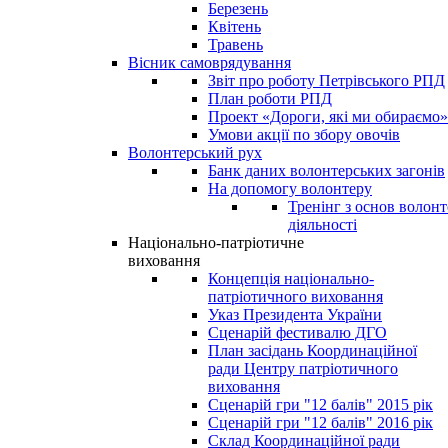
Березень
Квітень
Травень
Вісник самоврядування
Звіт про роботу Петрівського РПД
План роботи РПД
Проект «Дороги, які ми обираємо»
Умови акції по збору овочів
Волонтерський рух
Банк даних волонтерських загонів
На допомогу волонтеру
Тренінг з основ волонт
діяльності
Національно-патріотичне
виховання
Концепція національно-
патріотичного виховання
Указ Президента України
Сценарій фестивалю ДГО
План засідань Координаційної
ради Центру патріотичного
виховання
Сценарій гри "12 балів" 2015 рік
Сценарій гри "12 балів" 2016 рік
Склад Координаційної ради