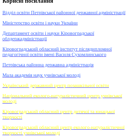
Корисні посилання
Відділ освіти Петрівської районної державної адміністрації
Міністерство освіти і науки України
Департамент освіти і науки Кіровоградської
облдержадміністрації
Кіровоградський обласний інститут післядипломної
педагогічної освіти імені Василя Сухомлинського
Петрівська районна державна адміністрація
Мала академія наук учнівської молоді
Український державний центр позашкільної освіти
Національний еколого-натуралістичний центр учнівської
молоді
Кіровоградський обласний центр дитячої та юнацької
творчості
Кіровоградський обласний центр еколого-натуралістичної
творчості учнівської молоді