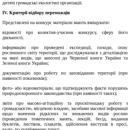
дитячі громадські екологічні організації.
ІV. Критерії відбору переможців
Представлені на конкурс матеріали мають вміщувати:
відомості про колектив-учасник конкурсу, сферу його
діяльності;
інформацію про проведені експедиції, походи, опис
рослинного світу території, що досліджувалася з деталізацією
на мапі видів, що занесені до Червоної книги України та
Зеленої книги України;
документацію про роботу по заповіданню території (при
наявності показників);
фото- або відеоматеріали, що підтверджують факти порушень
природоохоронного законодавства (при наявності таких);
звіти про масово-агітаційну та просвітницьку роботу з
громадськістю, місцевою владою, засобами масової інформації
щодо значення рідкісних та зникаючих видів рослин
(проведення тематичних занять, лекцій, бесід, видання
буклетів, листівок, плакатів, здійснення виступів в пресі,
радіо, по телебаченню тощо).