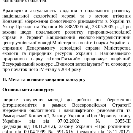
відповідних областей.
Враховуючи актуальність завдання з подальшого розвитку
національної екологічної мережі та з метою втілення
Конвенції збереження біологічного різноманіття в Україні та
Указу Президента України № 838/2005 від 23.05.2005 р. „Про
заходи щодо подальшого розвитку природно-заповідної
справи в Україні" Національний еколого-натуралістичний
центр учнівської молоді Міністерства освіти і науки України за
сприяння Департаменту заповідної справи Міністерства
екології та природних ресурсів України і Національного
природного парку «Голосіївський» продовжує щорічний
Всеукраїнський конкурс „Вчимося заповідувати" та оголошує
про початок його ІV етапу з 2014 року.
ІІ. Мета та основне завдання конкурсу
Основна мета конкурсу:
широке залучення молоді до роботи по збереженню
фіторізноманіття в рамках Всеєвропейської Стратегії
збереження біологічного і ландшафтного різноманіття та
Рамсарської Конвенції, Закону України «Про Червону книгу
України» від від 07.02.2002 № 3055-III
(редакція від 18.11.2012), Закону України «Про рослинний
світ» від 09.04.1999 № 591-XIV (редакція від 18.11.2012),