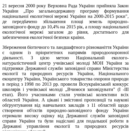
21 вересня 2000 року Верховна Рада України прийняла Закон
України „Про загальнодержавну програму формування
національної екологічної мережі України на 2000-2015 роки",
де передбачено збільшення площі земель природно-
заповідного фонду до 10,4% на 2015 рік, а площу національної
екологічної мережі загалом до рівня, достатнього для
забезпечення екологічної безпеки країни.
Збереження біотичного та ландшафтного різноманіття України
є одним із пріоритетних напрямів природоохоронної
діяльності. З цією метою Національний еколого-
натуралістичний центр учнівської молоді МОН України за
підтримки Державної служби заповідної справи Міністерства
екології та природних ресурсів України, Національного
екоцентру України, Українського товариства охорони природи
в період з 1998 по 2013 рр. провели Всеукраїнський конкурс
школярів і учнівської молоді „Вчимося заповідувати" (І -ІІІ
етап). Його учасниками стали учнівські колективи всіх
областей України. А цікаві і змістовні пропозиції та наукові
обґрунтування від навчальних закладів з 11 областей щодо
створення об'єктів природно-заповідного фонду України
отримали високу оцінку від Державної служби заповідної
справи України та були надіслані для подальшої роботи в
Державні управління екології та природних ресурсів