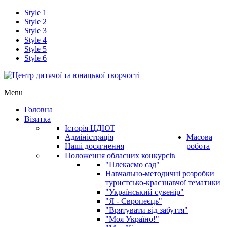
Style 1
Style 2
Style 3
Style 4
Style 5
Style 6
Menu
Головна
Візитка
Історія ЦДЮТ
Адміністрація
Масова
Наші досягнення
робота
Положення обласних конкурсів
"Плекаємо сад"
Навчально-методичні розробки
туристсько-краєзнавчої тематики
"Український сувенір"
"Я - Європеєць"
"Врятувати від забуття"
"Моя Україно!"