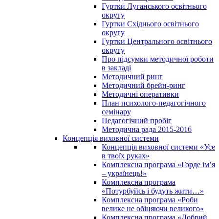
Гуртки Луганського освітнього
округу
Гуртки Східнього освітнього
округу
Гуртки Центрального освітнього
округу
Про підсумки методичної роботи
в закладі
Методичний ринг
Методичний брейн-ринг
Методичні оперативки
План психолого-педагогічного
семінару
Педагогічний пробіг
Методична рада 2015-2016
Концепція виховної системи
Концепція виховної системи «Усе
в твоїх руках»
Комплексна програма «Горде ім’я
– українець!»
Комплексна програма
«Потурбуйсь і будуть жити…»
Комплексна програма «Роби
велике не обіцяючи великого»
Комплексна програма «Добрий