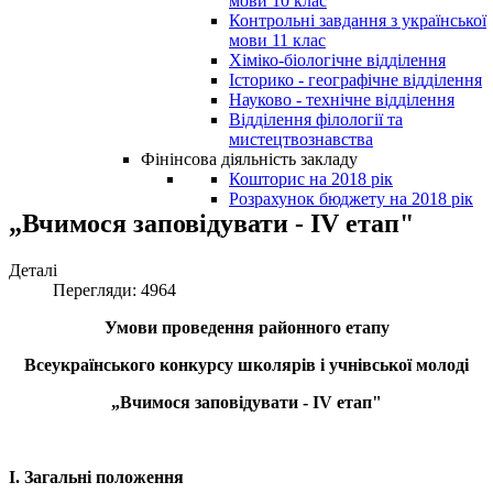
мови 10 клас
Контрольні завдання з української
мови 11 клас
Хіміко-біологічне відділення
Історико - географічне відділення
Науково - технічне відділення
Відділення філології та
мистецтвознавства
Фінінсова діяльність закладу
Кошторис на 2018 рік
Розрахунок бюджету на 2018 рік
„Вчимося заповідувати - ІV етап"
Деталі
Перегляди: 4964
Умови проведення районного етапу
Всеукраїнського конкурсу школярів і учнівської молоді
„Вчимося заповідувати - ІV етап"
І. Загальні положення