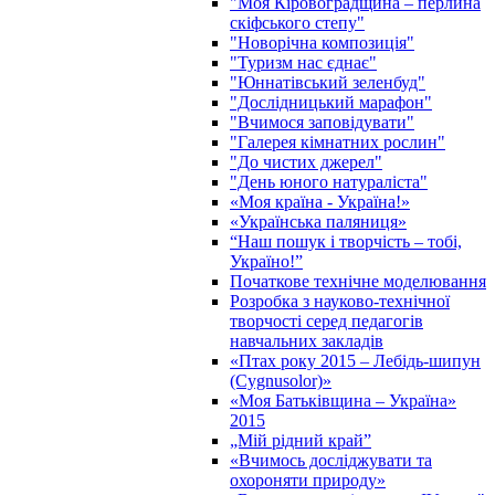
"Моя Кіровоградщина – перлина
скіфського степу"
"Новорічна композиція"
"Туризм нас єднає"
"Юннатівський зеленбуд"
"Дослідницький марафон"
"Вчимося заповідувати"
"Галерея кімнатних рослин"
"До чистих джерел"
"День юного натураліста"
«Моя країна - Україна!»
«Українська паляниця»
“Наш пошук і творчість – тобі,
Україно!”
Початкове технічне моделювання
Розробка з науково-технічної
творчості серед педагогів
навчальних закладів
«Птах року 2015 – Лебідь-шипун
(Cygnusolor)»
«Моя Батьківщина – Україна»
2015
„Мій рідний край”
«Вчимось досліджувати та
охороняти природу»