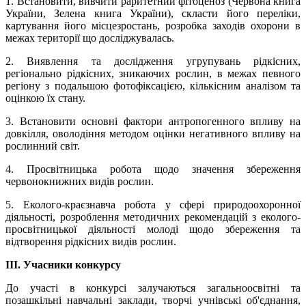
1. Встановити, вивчити раритетний фітоценоз (Червона книга
України, Зелена книга України), скласти його переліки,
картування його місцезростань, розробка заходів охорони в
межах території що досліджувалась.
2. Виявлення та дослідження угрупувань рідкісних,
регіонально рідкісних, зникаючих рослин, в межах певного
регіону з подальшою фотофіксацією, кількісним аналізом та
оцінкою їх стану.
3. Встановити основні фактори антропогенного впливу на
довкілля, оволодіння методом оцінки негативного впливу на
рослинний світ.
4. Просвітницька робота щодо значення збереження
червонокнижних видів рослин.
5. Еколого-краєзнавча робота у сфері природоохоронної
діяльності, розроблення методичних рекомендацій з еколого-
просвітницької діяльності молоді щодо збереження та
відтворення рідкісних видів рослин.
ІІІ. Учасники конкурсу
До участі в конкурсі залучаються загальноосвітні та
позашкільні навчальні заклади, творчі учнівські об'єднання,