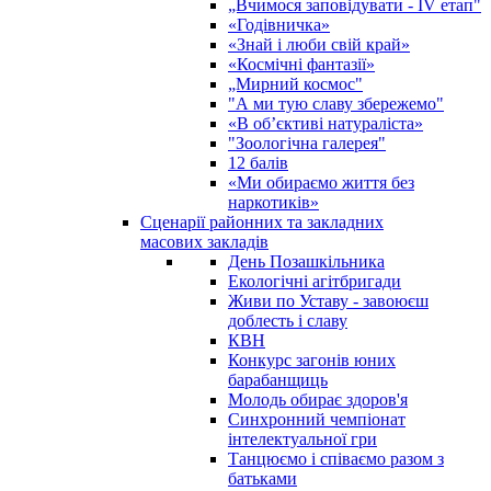
„Вчимося заповідувати - ІV етап"
«Годівничка»
«Знай і люби свій край»
«Космічні фантазії»
„Мирний космос"
"А ми тую славу збережемо"
«В об’єктиві натураліста»
"Зоологічна галерея"
12 балів
«Ми обираємо життя без
наркотиків»
Сценарії районних та закладних
масових закладів
День Позашкільника
Екологічні агітбригади
Живи по Уставу - завоюєш
доблесть і славу
КВН
Конкурс загонів юних
барабанщиць
Молодь обирає здоров'я
Синхронний чемпіонат
інтелектуальної гри
Танцюємо і співаємо разом з
батьками