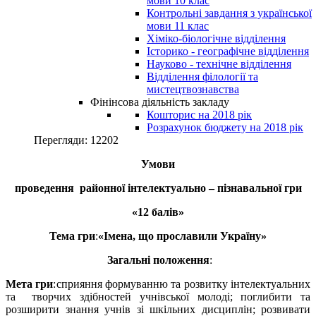
мови 10 клас
Контрольні завдання з української
мови 11 клас
Хіміко-біологічне відділення
Історико - географічне відділення
Науково - технічне відділення
Відділення філології та
мистецтвознавства
Фінінсова діяльність закладу
Кошторис на 2018 рік
Розрахунок бюджету на 2018 рік
Перегляди: 12202
Умови
проведення районної інтелектуально – пізнавальної гри
«12 балів»
Тема гри
«Імена, що прославили Україну»
Загальні положення
Мета гри
та творчих здібностей учнівської молоді; поглибити та
розширити знання учнів зі шкільних дисциплін; розвивати