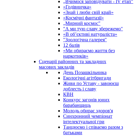
„Вчимося заповідувати - ІV етап"
«Годівничка»
«Знай і люби свій край»
«Космічні фантазії»
„Мирний космос"
"А ми тую славу збережемо"
«В об’єктиві натураліста»
"Зоологічна галерея"
12 балів
«Ми обираємо життя без
наркотиків»
Сценарії районних та закладних
масових закладів
День Позашкільника
Екологічні агітбригади
Живи по Уставу - завоюєш
доблесть і славу
КВН
Конкурс загонів юних
барабанщиць
Молодь обирає здоров'я
Синхронний чемпіонат
інтелектуальної гри
Танцюємо і співаємо разом з
батьками