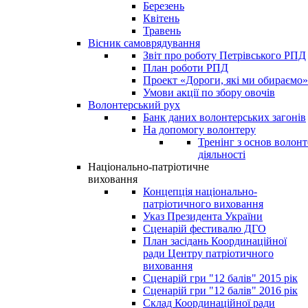
Березень
Квітень
Травень
Вісник самоврядування
Звіт про роботу Петрівського РПД
План роботи РПД
Проект «Дороги, які ми обираємо»
Умови акції по збору овочів
Волонтерський рух
Банк даних волонтерських загонів
На допомогу волонтеру
Тренінг з основ волонт
діяльності
Національно-патріотичне
виховання
Концепція національно-
патріотичного виховання
Указ Президента України
Сценарій фестивалю ДГО
План засідань Координаційної
ради Центру патріотичного
виховання
Сценарій гри "12 балів" 2015 рік
Сценарій гри "12 балів" 2016 рік
Склад Координаційної ради