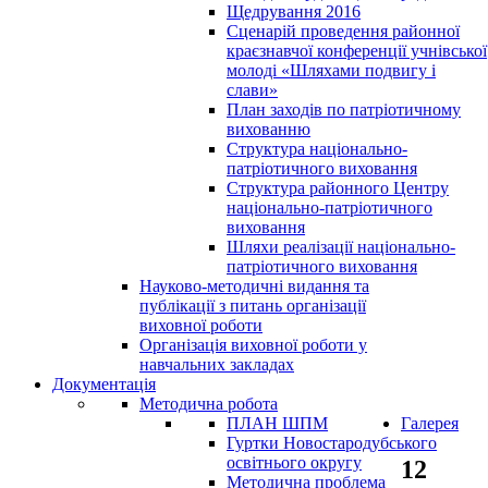
Щедрування 2016
Сценарій проведення районної
краєзнавчої конференції учнівської
молоді «Шляхами подвигу і
слави»
План заходів по патріотичному
вихованню
Структура національно-
патріотичного виховання
Структура районного Центру
національно-патріотичного
виховання
Шляхи реалізації національно-
патріотичного виховання
Науково-методичні видання та
публікації з питань організації
виховної роботи
Організація виховної роботи у
навчальних закладах
Документація
Методична робота
ПЛАН ШПМ
Галерея
Гуртки Новостародубського
освітнього округу
12
Методична проблема