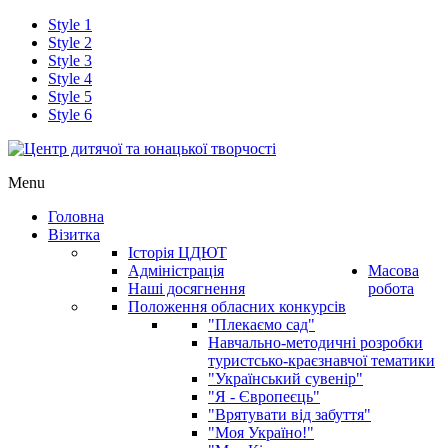
Style 1
Style 2
Style 3
Style 4
Style 5
Style 6
Menu
Головна
Візитка
Історія ЦДЮТ
Адміністрація
Масова
Наші досягнення
робота
Положення обласних конкурсів
"Плекаємо сад"
Навчально-методичні розробки
туристсько-краєзнавчої тематики
"Український сувенір"
"Я - Європеєць"
"Врятувати від забуття"
"Моя Україно!"