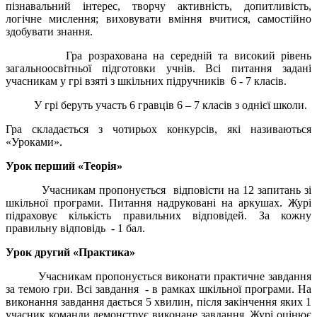
пізнавальний інтерес, творчу активність, допитливість,
логічне мислення; виховувати вміння вчитися, самостійно
здобувати знання.
Гра розрахована на середній та високий рівень
загальноосвітньої підготовки учнів. Всі питання задані
учасникам у грі взяті з шкільних підручників 6 - 7 класів.
У грі беруть участь 6 гравців 6 – 7 класів з однієї школи.
Гра складається з чотирьох конкурсів, які називаються
«Уроками».
Урок перший «Теорія»
Учасникам пропонується відповісти на 12 запитань зі
шкільної програми. Питання надруковані на аркушах. Журі
підраховує кількість правильних відповідей. За кожну
правильну відповідь - 1 бал.
Урок другий «Практика»
Учасникам пропонується виконати практичне завдання
за темою гри. Всі завдання - в рамках шкільної програми. На
виконання завдання дається 5 хвилин, після закінчення яких 1
учасник команди демонструє виконане завдання. Журі оцінює