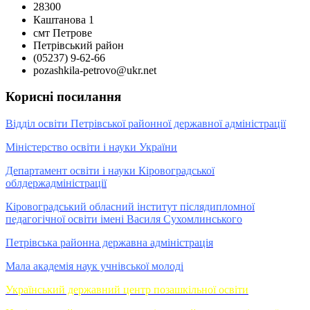
28300
Каштанова 1
смт Петрове
Петрівський район
(05237) 9-62-66
pozashkila-petrovo@ukr.net
Корисні посилання
Відділ освіти Петрівської районної державної адміністрації
Міністерство освіти і науки України
Департамент освіти і науки Кіровоградської
облдержадміністрації
Кіровоградський обласний інститут післядипломної
педагогічної освіти імені Василя Сухомлинського
Петрівська районна державна адміністрація
Мала академія наук учнівської молоді
Український державний центр позашкільної освіти