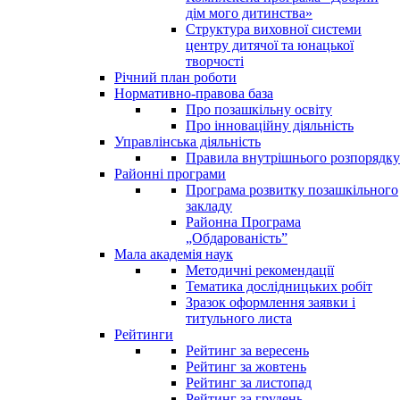
дім мого дитинства»
Структура виховної системи
центру дитячої та юнацької
творчості
Річний план роботи
Нормативно-правова база
Про позашкільну освіту
Про інноваційну діяльність
Управлінська діяльність
Правила внутрішнього розпорядку
Районні програми
Програма розвитку позашкільного
закладу
Районна Програма
„Обдарованість”
Мала академія наук
Методичні рекомендації
Тематика дослідницьких робіт
Зразок оформлення заявки і
титульного листа
Рейтинги
Рейтинг за вересень
Рейтинг за жовтень
Рейтинг за листопад
Рейтинг за грудень