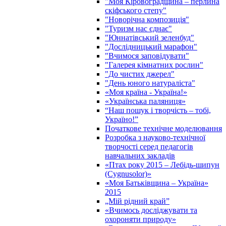
"Моя Кіровоградщина – перлина
скіфського степу"
"Новорічна композиція"
"Туризм нас єднає"
"Юннатівський зеленбуд"
"Дослідницький марафон"
"Вчимося заповідувати"
"Галерея кімнатних рослин"
"До чистих джерел"
"День юного натураліста"
«Моя країна - Україна!»
«Українська паляниця»
“Наш пошук і творчість – тобі,
Україно!”
Початкове технічне моделювання
Розробка з науково-технічної
творчості серед педагогів
навчальних закладів
«Птах року 2015 – Лебідь-шипун
(Cygnusolor)»
«Моя Батьківщина – Україна»
2015
„Мій рідний край”
«Вчимось досліджувати та
охороняти природу»