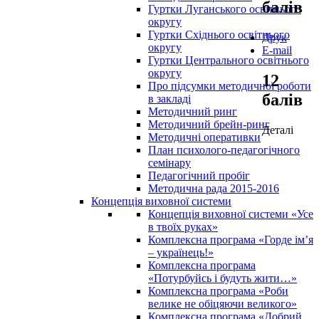
балів
Гуртки Луганського освітнього
округу
Гуртки Східнього освітнього
Друк
округу
E-mail
Гуртки Центрального освітнього
округу
12
Про підсумки методичної роботи
балів
в закладі
Методичний ринг
Методичний брейн-ринг
Деталі
Методичні оперативки
План психолого-педагогічного
семінару
Педагогічний пробіг
Методична рада 2015-2016
Концепція виховної системи
Концепція виховної системи «Усе
в твоїх руках»
Комплексна програма «Горде ім’я
– українець!»
Комплексна програма
«Потурбуйсь і будуть жити…»
Комплексна програма «Роби
велике не обіцяючи великого»
Комплексна програма «Добрий