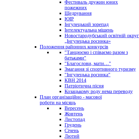
Фестиваль дружин юних
пожежних
Щедрування
ЮІР
Інгулецький зорепад
Інтелектуальна мішень
Новостародубський освітній округ
„Інгулецька росинка»
Положення районних конкурсів
"Танцюємо і співаємо разом з
батьками"
"Благослови, мати…"
Змагання зі спортивного туризму
"Інгулецька росинка"
КВН 2014
Патріотична пісня
Козацькому роду нема переводу
План організаційно - масової
роботи на місяць
Вересень
Жовтень
Листопад
Грудень
Січень
Лютий