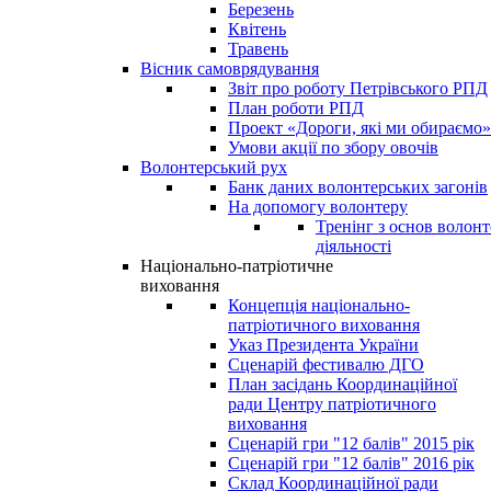
Березень
Квітень
Травень
Вісник самоврядування
Звіт про роботу Петрівського РПД
План роботи РПД
Проект «Дороги, які ми обираємо»
Умови акції по збору овочів
Волонтерський рух
Банк даних волонтерських загонів
На допомогу волонтеру
Тренінг з основ волонт
діяльності
Національно-патріотичне
виховання
Концепція національно-
патріотичного виховання
Указ Президента України
Сценарій фестивалю ДГО
План засідань Координаційної
ради Центру патріотичного
виховання
Сценарій гри "12 балів" 2015 рік
Сценарій гри "12 балів" 2016 рік
Склад Координаційної ради