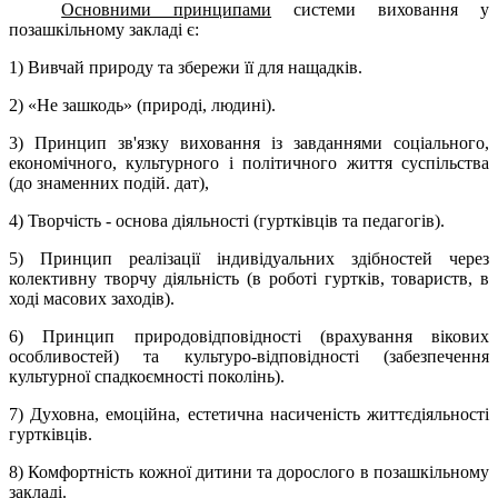
Основними принципами
системи виховання у
позашкільному закладі є:
1) Вивчай природу та збережи її для нащадків.
2) «Не зашкодь» (природі, людині).
3) Принцип зв'язку виховання із завданнями соціального,
економічного, культурного і політичного життя суспільства
(до знаменних подій. дат),
4) Творчість - основа діяльності (гуртківців та педагогів).
5) Принцип реалізації індивідуальних здібностей через
колективну творчу діяльність (в роботі гуртків, товариств, в
ході масових заходів).
6) Принцип природовідповідності (врахування вікових
особливостей) та культуро-відповідності (забезпечення
культурної спадкоємності поколінь).
7) Духовна, емоційна, естетична насиченість життєдіяльності
гуртківців.
8) Комфортність кожної дитини та дорослого в позашкільному
закладі.