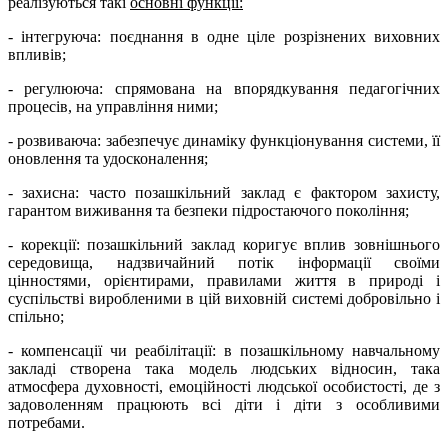
реалізуються такі
основні функції:
- інтегруюча: поєднання в одне ціле розрізнених виховних
впливів;
- регулююча: спрямована на впорядкування педагогічних
процесів, на управління ними;
- розвиваюча: забезпечує динаміку функціонування системи, її
оновлення та удосконалення;
- захисна: часто позашкільний заклад є фактором захисту,
гарантом виживання та безпеки підростаючого покоління;
- корекції: позашкільний заклад коригує вплив зовнішнього
середовища, надзвичайний потік інформації своїми
цінностями, орієнтирами, правилами життя в природі і
суспільстві виробленими в цій виховній системі добровільно і
спільно;
- компенсації чи реабілітації: в позашкільному навчальному
закладі створена така модель людських відносин, така
атмосфера духовності, емоційності людської особистості, де з
задоволенням працюють всі діти і діти з особливими
потребами.