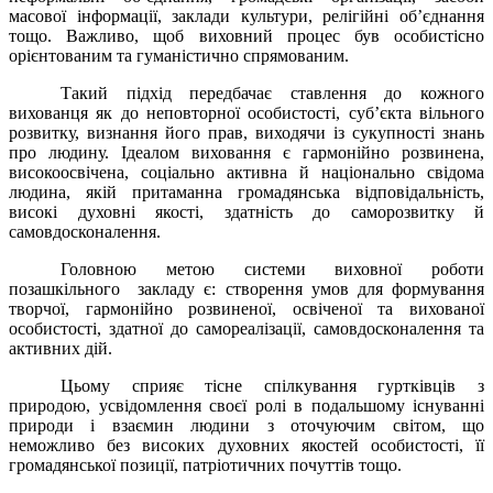
масової інформації, заклади культури, релігійні об’єднання
тощо. Важливо, щоб виховний процес був особистісно
орієнтованим та гуманістично спрямованим.
Такий підхід передбачає ставлення до кожного
вихованця як до неповторної особистості, суб’єкта вільного
розвитку, визнання його прав, виходячи із сукупності знань
про людину. Ідеалом виховання є гармоній­но розвинена,
високоосвічена, соціально активна й національно свідома
людина, якій притаманна громадянська відповідальність,
високі духовні якості, здатність до саморозвитку й
самовдоскона­лення.
Головною метою системи виховної роботи
позашкільного закладу є: створення умов для формування
творчої, гармонійно розвиненої, освіченої та вихованої
особистості, здатної до самореалізації, самовдосконалення та
активних дій.
Цьому сприяє тісне спілкування гуртківців з
природою, усвідомлення своєї ролі в подальшому існуванні
природи і взаємин людини з оточуючим світом, що
неможливо без високих духовних якостей особистості, її
громадянської позиції, патріотичних почуттів тощо.