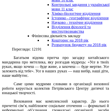
мови 10 клас
Контрольні завдання з української
мови 11 клас
Хіміко-біологічне відділення
Історико - географічне відділення
Науково - технічне відділення
Відділення філології та
мистецтвознавства
Фінінсова діяльність закладу
Кошторис на 2018 рік
Розрахунок бюджету на 2018 рік
Перегляди: 12191
Багатьом відома притча про загадку китайського
мандарина про метелика, яку розгадав мудрець: «Усе в твоїх
руках, якщо хочеш — буде живе, а захочеш — буде мертве. Усе
залежить від тебе». Усе в наших руках — наш вибір, наші діти,
наше майбутнє.
Саме цими мудрими словами в організації виховної
роботи керується колектив Петрівського Центру дитячої та
юнацької творчості.
Виховання має комплексний характер. До нього
причетні сім’я, найближче соціальне ото­чення — формальні й
неформальні об’єднання, громадські організації, засоби