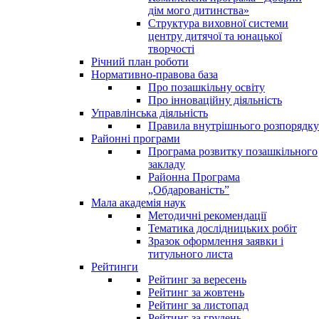
дім мого дитинства»
Структура виховної системи
центру дитячої та юнацької
творчості
Річний план роботи
Нормативно-правова база
Про позашкільну освіту
Про інноваційну діяльність
Управлінська діяльність
Правила внутрішнього розпорядку
Районні програми
Програма розвитку позашкільного
закладу
Районна Програма
„Обдарованість”
Мала академія наук
Методичні рекомендації
Тематика дослідницьких робіт
Зразок оформлення заявки і
титульного листа
Рейтинги
Рейтинг за вересень
Рейтинг за жовтень
Рейтинг за листопад
Рейтинг за грудень