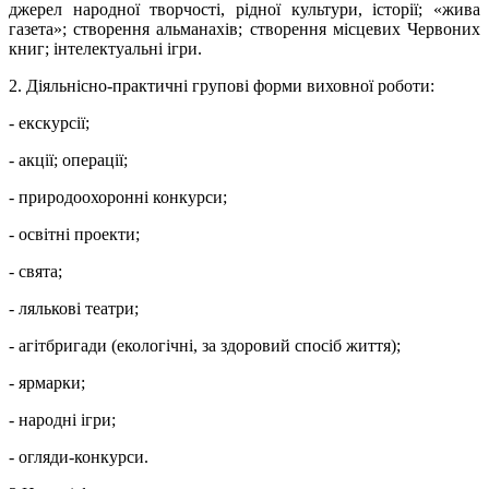
джерел народної творчості, рідної культури, історії; «жива
газета»; створення альманахів; створення місцевих Червоних
книг; інтелектуальні ігри.
2. Діяльнісно-практичні групові форми виховної роботи:
- екскурсії;
- акції; операції;
- природоохоронні конкурси;
- освітні проекти;
- свята;
- лялькові театри;
- агітбригади (екологічні, за здоровий спосіб життя);
- ярмарки;
- народні ігри;
- огляди-конкурси.