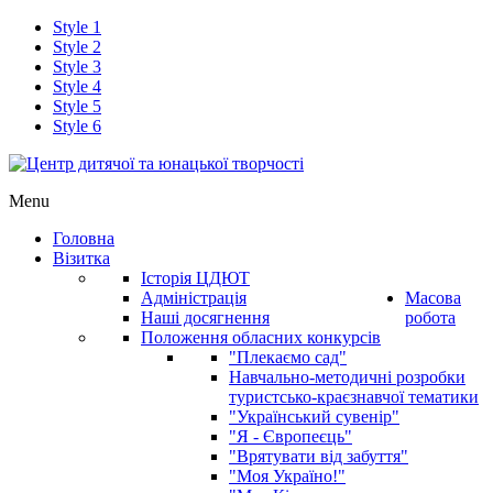
Style 1
Style 2
Style 3
Style 4
Style 5
Style 6
Menu
Головна
Візитка
Історія ЦДЮТ
Адміністрація
Масова
Наші досягнення
робота
Положення обласних конкурсів
"Плекаємо сад"
Навчально-методичні розробки
туристсько-краєзнавчої тематики
"Український сувенір"
"Я - Європеєць"
"Врятувати від забуття"
"Моя Україно!"