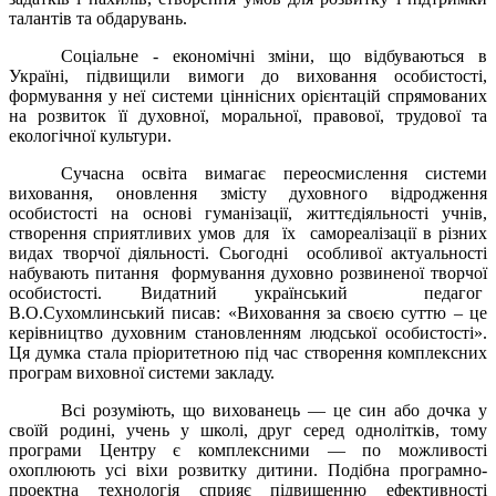
талантів та обдарувань.
Соціальне - економічні зміни, що відбуваються в
Україні, підвищили вимоги до виховання особистості,
формування у неї системи ціннісних орієнтацій спрямованих
на розвиток її духовної, моральної, правової, трудової та
екологічної культури.
Сучасна освіта вимагає переосмислення системи
виховання, оновлення змісту духовного відродження
особистості на основі гуманізації, життєдіяльності учнів,
створення сприятливих умов для їх самореалізації в різних
видах творчої діяльності. Сьогодні особливої актуальності
набувають питання формування духовно розвиненої творчої
особистості. Видатний український педагог
В.О.Сухомлинський писав: «Виховання за своєю суттю – це
керівництво духовним становленням людської особистості».
Ця думка стала пріоритетною під час створення комплексних
програм виховної системи закладу.
Всі розуміють, що вихова­нець — це син або дочка у
сво­їй родині, учень у школі, друг серед однолітків, тому
програ­ми Центру є комплексними — по можливості
охоплюють усі віхи розвитку дитини. Подібна програмно-
проектна технологія сприяє підвищенню ефективнос­ті