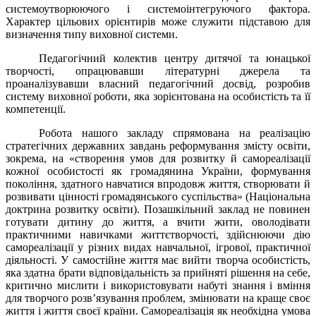
системоутворюючого і системоінтегруючого фактора.
Характер цільових орієнтирів може служити підставою для
визначення типу виховної системи.
Педагогічний колектив центру дитячої та юнацької
творчості, опрацювавши літературні джерела та
проаналізувавши власний педагогічний досвід, розробив
систему виховної роботи, яка зорієнтована на особистість та її
компетенції.
Робота нашого закладу спрямована на реалізацію
стратегічних державних завдань реформування змісту освіти,
зокрема, на «створення умов для розвитку й самореалізації
кожної особистості як громадянина України, формування
покоління, здатного навчатися впродовж життя, створювати й
розвивати цінності громадянського суспільства» (Національна
доктрина розвитку освіти). Позашкільний заклад не повинен
готувати дитину до життя, а вчити жити, оволодівати
практичними навичками життєтворчості, здійснюючи дію
самореалізації у різних видах навчальної, ігрової, практичної
діяльності. У самостійне життя має вийти творча особистість,
яка здатна брати відповідальність за прийняті рішення на себе,
критично мислити і використовувати набуті знання і вміння
для творчого розв’язування проблем, змінювати на краще своє
життя і життя своєї країни. Самореалізація як необхідна умова