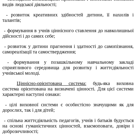
видів людської діяльності;
- розвиток креативних здібностей дитини, її нахилів і
талантів;
- формування в учнів ціннісного ставлення до навколишньої
дійсності і до самих себе;
- розвиток у дитини прагнення і здатності до самопізнання,
самореалізації та самоствердження;
- формування у позашкільному навчальному закладі
сприятливого середовища для розвитку і життєдіяльності
учнівської молоді.
Ціннісно-орієнтована система:
будь-яка виховна
система орієнтована на визначені цінності. Для цієї системи
характерні наступні ознаки:
- цілі виховної системи є особистісно значущими як для
дорослих, так і для дітей;
- спільна життєдіяльність педагогів, учнів і батьків будується
на основі гуманістичних цінностей, взаємоповаги, довіри і
доброзичливості;