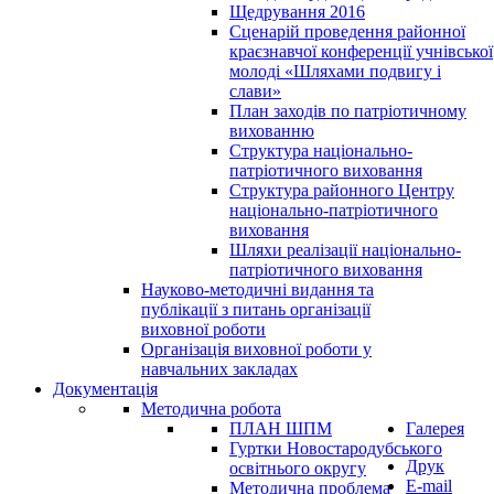
Щедрування 2016
Сценарій проведення районної
краєзнавчої конференції учнівської
молоді «Шляхами подвигу і
слави»
План заходів по патріотичному
вихованню
Структура національно-
патріотичного виховання
Структура районного Центру
національно-патріотичного
виховання
Шляхи реалізації національно-
патріотичного виховання
Науково-методичні видання та
публікації з питань організації
виховної роботи
Організація виховної роботи у
навчальних закладах
Документація
Методична робота
ПЛАН ШПМ
Галерея
Гуртки Новостародубського
Друк
освітнього округу
E-mail
Методична проблема