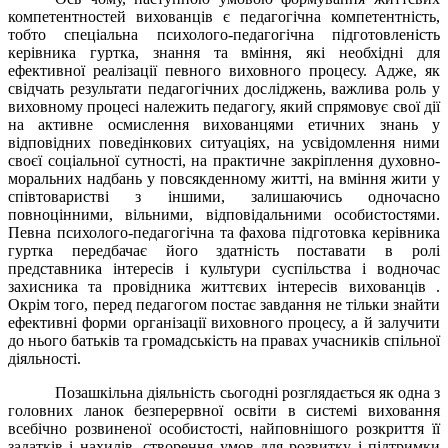
компетентностей вихованців є педагогічна компетентність,
тобто спеціальна психолого-педагогічна підготовленість
керівника гуртка, знання та вміння, які необхідні для
ефективної реалізації певного виховного процесу. Адже, як
свідчать результати педагогічних досліджень, важлива роль у
виховному процесі належить педагогу, який спрямовує свої дії
на активне осмислення вихованцями етичних знань у
відповідних поведінкових ситуаціях, на усвідомлення ними
своєї соціальної сутності, на практичне закріплення духовно-
моральних надбань у повсякденному житті, на вміння жити у
співтоваристві з іншими, залишаючись одночасно
повноцінними, вільними, відповідальними особистостями.
Певна психолого-педагогічна та фахова підготовка керівника
гуртка передбачає його здатність поставати в ролі
представника інтересів і культури суспільства і водночас
захисника та провідника життєвих інтересів вихованців .
Окрім того, перед педагогом постає завдання не тільки знайти
ефективні форми організації виховного процесу, а й залучити
до нього батьків та громадськість на правах учасників спільної
діяльності.
Позашкільна діяльність сьогодні розглядається як одна з
головних ланок безперервної освіти в системі виховання
всебічно розвиненої особистості, найповнішого розкриття її
задатків і нахилів, створення умов для розвитку і підтримки