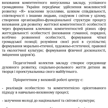
виховання компетентного випускника закладу, успішного
громадянина України передбачає здійснення можливостей
розвитку «Я» власними зусиллями, шляхом співдіяльності,
співтворчості з іншими людьми, соціумом і світом у цілому,
створення організаційно-функціональної структури процесу
виховання для розвитку життєвої компетентності особистості
через формування ключових компетентностей різних сфер
життєдіяльності особистості (виховання гуманної, порядної,
всебічно розвиненої особистості, формування чіткої
громадської позиції; розуміння своєї ролі в суспільстві;
формування морально-етичної, художньо-естетичної, правової
та екологічної культури; формування фізичної досконалості,
зміцнення здоров'я).
Педагогічний колектив закладу створює середовище
духовного розвитку, соціально-рольового життя дитини як
творця і проек­тувальника свого майбутнього.
Пріоритетним у виховній роботі центру є:
- реалізація особистісно та компетентнісно орієнтованого
підходу в навчально-виховному процесі;
- залучення молоді до національної та світової культури;