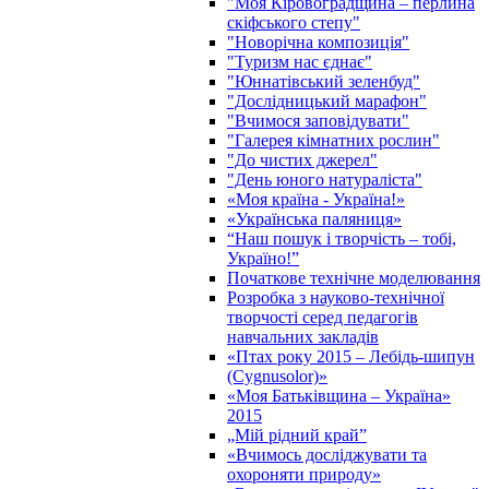
"Моя Кіровоградщина – перлина
скіфського степу"
"Новорічна композиція"
"Туризм нас єднає"
"Юннатівський зеленбуд"
"Дослідницький марафон"
"Вчимося заповідувати"
"Галерея кімнатних рослин"
"До чистих джерел"
"День юного натураліста"
«Моя країна - Україна!»
«Українська паляниця»
“Наш пошук і творчість – тобі,
Україно!”
Початкове технічне моделювання
Розробка з науково-технічної
творчості серед педагогів
навчальних закладів
«Птах року 2015 – Лебідь-шипун
(Cygnusolor)»
«Моя Батьківщина – Україна»
2015
„Мій рідний край”
«Вчимось досліджувати та
охороняти природу»