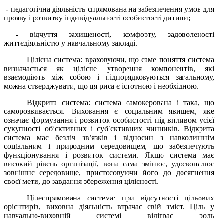
- педагогічна діяльність спрямована на забезпечення умов для
прояву і розвитку індивідуальності особистості дитини;
- відчуття захищеності, комфорту, задоволеності
життєдіяльністю у навчальному закладі.
Цілісна система:
враховуючи, що саме поняття система
визначається як цілісне утворення компонентів, які
взаємодіють між собою і підпорядковуються загальному,
можна стверджувати, що ця риса є істотною і необхідною.
Відкрита система:
система самокерована і така, що
саморозвивається. Виховання є соціальним явищем, яке
означає формування і розвиток особистості під впливом усієї
сукупності об’єктивних і суб’єктивних чинників. Відкрита
система має безліч зв’язків і відносин з навколишнім
соціальним і природним середовищем, що забезпечують
функціонування і розвиток системи. Якщо система має
високий рівень організації, вона сама змінює, удосконалює
зовнішнє середовище, пристосовуючи його до досягнення
своєї мети, до завдання збереження цілісності.
Цілеспрямована система:
при відсутності цільових
орієнтирів, виховна діяльність втрачає свій зміст. Ціль у
навчально-виховній системі відіграє роль