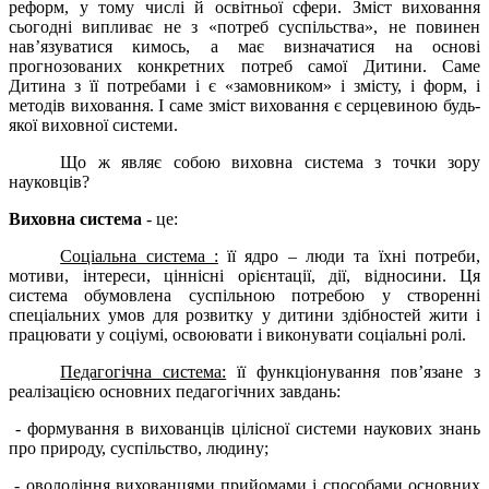
реформ, у тому числі й освітньої сфери. Зміст виховання
сьогодні випливає не з «потреб суспільства», не повинен
нав’язуватися кимось, а має визначатися на основі
прогнозованих конкретних потреб самої Дитини. Саме
Дитина з її потребами і є «замовником» і змісту, і форм, і
методів виховання. І саме зміст виховання є серцевиною будь-
якої виховної системи.
Що ж являє собою виховна система з точки зору
науковців?
Виховна система
- це:
Соціальна система :
її ядро – люди та їхні потреби,
мотиви, інтереси, ціннісні орієнтації, дії, відносини. Ця
система обумовлена суспільною потребою у створенні
спеціальних умов для розвитку у дитини здібностей жити і
працювати у соціумі, освоювати і виконувати соціальні ролі.
Педагогічна система:
її функціонування пов’язане з
реалізацією основних педагогічних завдань:
- формування в вихованців цілісної системи наукових знань
про природу, суспільство, людину;
- оволодіння вихованцями прийомами і способами основних