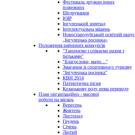
Фестиваль дружин юних
пожежних
Щедрування
ЮІР
Інгулецький зорепад
Інтелектуальна мішень
Новостародубський освітній округ
„Інгулецька росинка»
Положення районних конкурсів
"Танцюємо і співаємо разом з
батьками"
"Благослови, мати…"
Змагання зі спортивного туризму
"Інгулецька росинка"
КВН 2014
Патріотична пісня
Козацькому роду нема переводу
План організаційно - масової
роботи на місяць
Вересень
Жовтень
Листопад
Грудень
Січень
Лютий