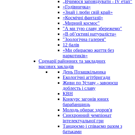
„Вчимося заповідувати - ІV етап"
«Годівничка»
«Знай і люби свій край»
«Космічні фантазії»
„Мирний космос"
"А ми тую славу збережемо"
«В об’єктиві натураліста»
"Зоологічна галерея"
12 балів
«Ми обираємо життя без
наркотиків»
Сценарії районних та закладних
масових закладів
День Позашкільника
Екологічні агітбригади
Живи по Уставу - завоюєш
доблесть і славу
КВН
Конкурс загонів юних
барабанщиць
Молодь обирає здоров'я
Синхронний чемпіонат
інтелектуальної гри
Танцюємо і співаємо разом з
батьками