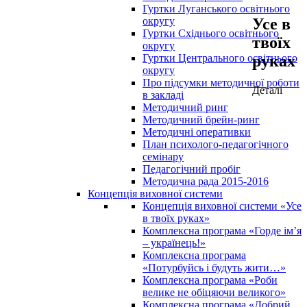
Гуртки Луганського освітнього
Усе в
округу
Гуртки Східнього освітнього
твоїх
округу
руках
Гуртки Центрального освітнього
округу
Про підсумки методичної роботи
Деталі
в закладі
Методичний ринг
Методичний брейн-ринг
Методичні оперативки
План психолого-педагогічного
семінару
Педагогічний пробіг
Методична рада 2015-2016
Концепція виховної системи
Концепція виховної системи «Усе
в твоїх руках»
Комплексна програма «Горде ім’я
– українець!»
Комплексна програма
«Потурбуйсь і будуть жити…»
Комплексна програма «Роби
велике не обіцяючи великого»
Комплексна програма «Добрий