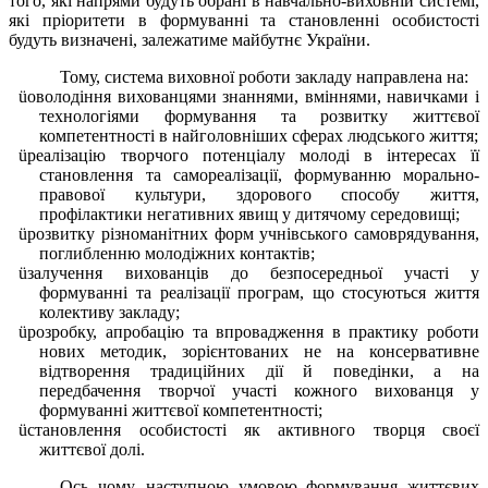
того, які напрями будуть обрані в навчально-виховній системі,
які пріоритети в формуванні та становленні особистості
будуть визначені, залежатиме майбутнє України.
Тому, система виховної роботи закладу направлена на:
ü
оволодіння вихованцями знаннями, вміннями, навичками і
технологіями формування та розвитку життєвої
компетентності в найголовніших сферах людського життя;
ü
реалізацію творчого потенціалу молоді в інтересах її
становлення та самореалізації, формуванню морально-
правової культури, здорового способу життя,
профілактики негативних явищ у дитячому середовищі;
ü
розвитку різноманітних форм учнівського самоврядування,
поглибленню молодіжних контактів;
ü
залучення вихованців до безпосередньої участі у
формуванні та реалізації програм, що стосуються життя
колективу закладу;
ü
розробку, апробацію та впровадження в практику роботи
нових методик, зорієнтованих не на консервативне
відтворення традиційних дії й поведінки, а на
передбачення творчої участі кожного вихованця у
формуванні життєвої компетентності;
ü
становлення особистості як активного творця своєї
життєвої долі.
Ось чому, наступною умовою формування життєвих