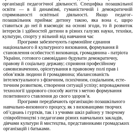
організації педагогічної діяль­ності. Специфіка позашкільної
освіти — в її динамізмі, гуманіс­тичній і демократичній
спрямова­ності освітньої діяльності. Якщо педагог-
позашкільник приймає дитину такою, яка вона є, щиро
ставиться до неї й взаємодіє на основі згоди, то й розвиток
інте­ресів і здібностей дитини в різних галузях науки, техніки,
культури, спорту у вільний від навчання час
Програми забезпечують гар­монійне єднання
національного й культурного виховання, фор­мування й
становлення осо­бистості вихованця, громадянина - патріота
України, готового са­мовіддано будувати демокра­тичну,
правову й соціальну державу
;
сприяння профе­сійному
самовизначенню, орієн­тування в правовому полі прав і
обов’язків людини й громадя­нина; збалансованість
інтелектуального з фізичним, психічним, соціальним, есте­
тичним розвитком, створення ситуації успіху; впровадження
техноло­гії здорового способу життя з метою формування
позитивно­го ставлення до свого здоров’я
.
Програми передбачають ор­ганізацію позашкільного
нав­чально-виховного процесу, як з вихованцями творчих
об’єднань і гуртків, так і з учнями шкіл району у творчому
співробітництві з педагогами різних навчальних закладів,
діячами культури й мистецтва, представниками гро­мадських
організацій і батьками.