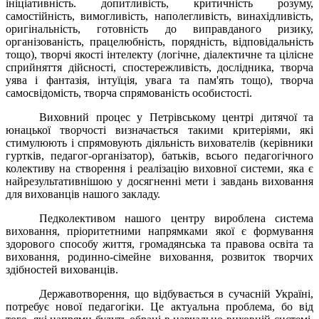
ініціативність. допитливість, критичність розуму,
самостійність, вимогливість, наполегливість, винахідливість,
оригінальність, готовність до виправданого ризику,
організованість, працелюбність, порядність, відповідальність
тощо), творчі якості інтелекту (логічне, діалектичне та цілісне
сприйняття дійсності, спостережливість, дослідника, творча
уява і фантазія, інтуїція, увага та пам'ять тощо), творча
самосвідомість, творча спрямованість особистості.
Виховний процес у Петрівському центрі дитячої та
юнацької творчості визначається такими критеріями, які
стимулюють і спрямовують діяльність вихователів (керівники
гуртків, педагог-організатор), батьків, всього педагогічного
колективу на створення і реалізацію виховної системи, яка є
найрезультативнішою у досягненні мети і завдань виховання
для вихованців нашого закладу.
Педколективом нашого центру вироблена система
виховання, пріоритетними напрямками якої є формування
здорового способу життя, громадянська та правова освіта та
виховання, родинно-сімейне виховання, розвиток творчих
здібностей вихованців.
Державотворення, що відбувається в сучасній Україні,
потребує нової педагогіки. Це актуальна проблема, бо від