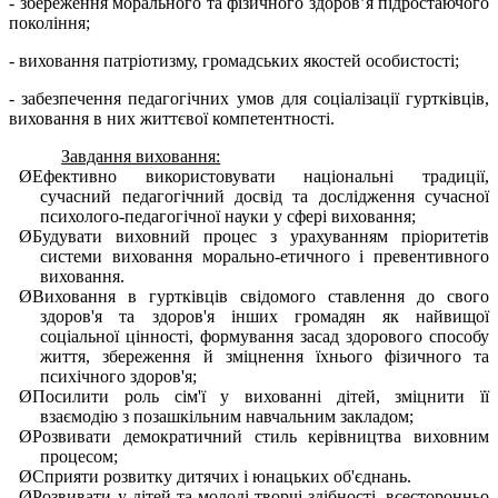
- збереження морального та фізичного здоров’я підростаючого
покоління;
- виховання патріотизму, громадських якостей особистості;
- забезпечення педагогічних умов для соціалізації гуртківців,
виховання в них життєвої компетентності.
Завдання виховання:
Ø
Ефективно використовувати національні традиції,
сучасний педагогічний досвід та дослідження сучасної
психолого-педагогічної науки у сфері виховання;
Ø
Будувати виховний процес з урахуванням пріоритетів
системи виховання морально-етичного і превентивного
виховання.
Ø
Виховання в гуртківців свідомого ставлення до свого
здоров'я та здоров'я інших громадян як найвищої
соціальної цінності, формування засад здорового способу
життя, збереження й зміцнення їхнього фізичного та
психічного здоров'я;
Ø
Посилити роль сім'ї у вихованні дітей, зміцнити її
взаємодію з позашкільним навчальним закладом;
Ø
Розвивати демократичний стиль керівництва виховним
процесом;
Ø
Сприяти розвитку дитячих і юнацьких об'єднань.
Ø
Розвивати у дітей та молоді творчі здібності, всесторонньо