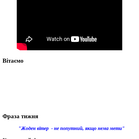
Вітаємо
Фраза тижня
"Жоден вітер - не попутний, якщо нема мети"