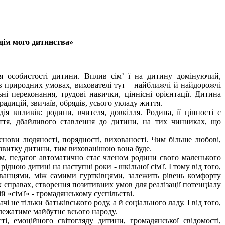
дім мого дитинства»
я особистості дитини. Вплив сім’ ї на дитину домінуючий,
 в природних умовах, вихователі тут – найближчі й найдорожчі
ні переконання, трудові навички, ціннісні орієнтації. Дитина
радицій, звичаїв, обрядів, усього укладу життя.
я впливів: родини, вчителя, довкілля. Родина, її цінності є
ття, дбайливого ставлення до дитини, на тих чинниках, що
снови людяності, порядності, вихованості. Чим більше любові,
озвитку дитини, тим вихованішою вона буде.
, педагог автоматично стає членом родини свого маленького
рідною дитині на наступні роки - шкільної сім'ї. І тому від того,
ванцями, між самими гуртківцями, залежить рівень комфорту
х справах, створення позитивних умов для реалізації потенціалу
й «сім'ї» - громадянському суспільстві.
і не тільки батьківського роду, а й соціального ладу. І від того,
залежатиме майбутнє всього народу.
, емоційного світогляду дитини, громадянської свідомості,