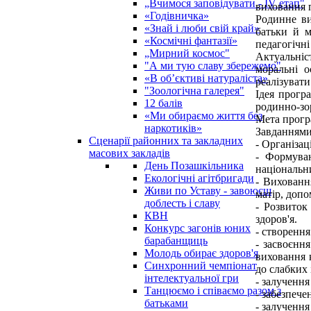
„Вчимося заповідувати - ІV етап"
виховання п
«Годівничка»
Родинне ви
«Знай і люби свій край»
батьки й м
«Космічні фантазії»
педагогічні
„Мирний космос"
Актуальніс
"А ми тую славу збережемо"
моральні о
«В об’єктиві натураліста»
реалізуват
"Зоологічна галерея"
Ідея прогр
12 балів
родинно-зор
«Ми обираємо життя без
Мета програ
наркотиків»
Завданнями
Сценарії районних та закладних
- Організац
масових закладів
- Формуван
День Позашкільника
національни
Екологічні агітбригади
- Вихованн
Живи по Уставу - завоюєш
матір, допо
доблесть і славу
- Розвиток
КВН
здоров'я.
Конкурс загонів юних
- створення
барабанщиць
- засвоєнн
Молодь обирає здоров'я
виховання к
Синхронний чемпіонат
до слабких 
інтелектуальної гри
- залучення
Танцюємо і співаємо разом з
- забезпече
батьками
- залучення