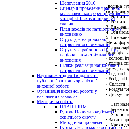
Щедрування 2016
Людина гум
Сценарій проведення районної
світоглядом
краєзнавчої конференції учнівської
1. Розвиток
молоді «Шляхами подвигу і
2. Розвиток
слави»
3. Вихованн
План заходів по патріотичному
4. Ознайом
вихованню
5. Вихованн
Структура національно-
Мета: форм
патріотичного виховання
для школярі
Структура районного Центру
Види діяльн
національно-патріотичного
• рольові і
виховання
• година сп
Шляхи реалізації національно-
удома, на в
патріотичного виховання
• педагогіч
Науково-методичні видання та
• бесіда «П
публікації з питань організації
• Скласти "
виховної роботи
• Роздум "
Організація виховної роботи у
• Дискусій
навчальних закладах
Методична робота
- "Світ нал
ПЛАН ШПМ
- "Бережіть
Гуртки Новостародубського
- "Хто не й
освітнього округу
• Захист пр
Методична проблема
- "Кроки до
Гуртки Луганського освітнього