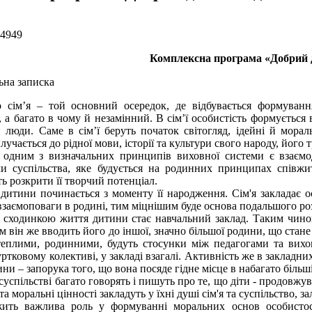
 4949
Комплексна програма «Добрий 
на записка
 сім’я – той основний осередок, де відбувається формуванн
, а багато в чому й незамінний. В сім’ї особистість формується
 люди. Саме в сім’ї беруть початок світогляд, ідейні й мораль
учається до рідної мови, історії та культури свого народу, його т
 одним з визначальних принципів виховної системи є взаємоді
и суспільства, яке будується на родинних принципах співжи
ь розкрити її творчий потенціал.
дитини починається з моменту її народження. Сім'я закладає о
 взаємоповаги в родині, тим міцнішим буде основа подальшого р
сходинкою життя дитини стає навчальний заклад. Таким чином
ім він же вводить його до іншої, значно більшої родини, що стане 
теплими, родинними, будуть стосунки між педагогами та вихо
ртковому колективі, у закладі взагалі. Активність же в закладни
ни – запорука того, що вона посяде гідне місце в набагато більші
суспільстві багато говорять і пишуть про те, що діти - продовжувач
 та моральні цінності закладуть у їхні душі сім'я та суспільство, 
жить важлива роль у формуванні моральних основ особистості