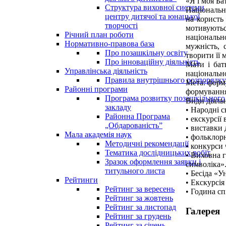
«Я і моя Б
Структура виховної системи
Національна
центру дитячої та юнацької
на користь 
творчості
мотивують
Річний план роботи
національно
Нормативно-правова база
мужність, 
Про позашкільну освіту
творити її 
Про інноваційну діяльність
Мати і бат
Управлінська діяльність
національн
Правила внутрішнього розпорядку
Мета: форму
Районні програми
формування 
Програма розвитку позашкільного
Види діяльн
закладу
• Народні с
Районна Програма
• екскурсії 
„Обдарованість”
• виставки
Мала академія наук
• фольклорн
Методичні рекомендації
• конкурси 
Тематика дослідницьких робіт
• Виховна 
Зразок оформлення заявки і
символіка»
титульного листа
• Бесіда «У
Рейтинги
• Екскурсія
Рейтинг за вересень
• Година сп
Рейтинг за жовтень
Рейтинг за листопад
Галерея
Рейтинг за грудень
Рейтинг за січень