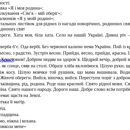
ості:
вка «Я і моя родина»;
ілкування «Сім’я – мій оберіг»;
алюнків «Я у моїй родині»;
італьних листівок для рідних із нагоди новорічних, родинних свя
одинних свят
реги. Хата моя, біла хата. Село на нашій Україні. Дивна річ – 
 верба б‘є. Ода вербі. Без червоної калини нема України. Пий із
есно, з радістю. Зустріч весни. Прийди, весно, прийди, красна. 
 Христовим! Добрим людям на здоров’я. Щедрий вечір, добрий вечі
ерської
 як сонце, сяяв на столі. Образу хліба вклонімося. Цілую руки, щ
іж косу. Цілую мовчки той рушник, що мама вишивала. Води 
 Жіночі обереги. Вийся, віночку, вийся. Переступи поріг з добро
тьківщина, рід, родина. Роде наш красний. Свято рідної мови. С
їна. Свято нашого народу. Дороги наші. Добре слово всім потріб
 немає щастя на Землі.
тька й матір.
ід.
спадщина.
о, ніжна і кохана.
довкола мене»