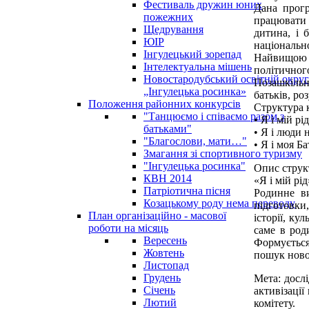
Фестиваль дружин юних
Дана прогр
пожежних
працювати 
Щедрування
дитина, і 
ЮІР
національно
Інгулецький зорепад
Найвищою т
Інтелектуальна мішень
політичного
Новостародубський освітній округ
Позашкільн
„Інгулецька росинка»
батьків, ро
Положення районних конкурсів
Структура 
"Танцюємо і співаємо разом з
• Я і мій рід
батьками"
• Я і люди 
"Благослови, мати…"
• Я і моя Б
Змагання зі спортивного туризму
"Інгулецька росинка"
Опис струк
КВН 2014
«Я і мій рід
Патріотична пісня
Родинне ви
Козацькому роду нема переводу
підготовки,
План організаційно - масової
історії, к
роботи на місяць
саме в род
Вересень
Формується
Жовтень
пошук новог
Листопад
Грудень
Мета: досл
Січень
активізаці
Лютий
комітету.