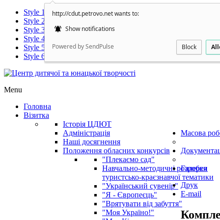
Style 1
http://cdut.petrovo.net wants to:
Style 2
Show notifications
Style 3
Style 4
Powered by SendPulse
Block
Al
Style 5
Style 6
Menu
Головна
Візитка
Історія ЦДЮТ
Адміністрація
Масова роб
Наші досягнення
Положення обласних конкурсів
Документац
"Плекаємо сад"
Навчально-методичні розробки
Галерея
туристсько-краєзнавчої тематики
Друк
"Український сувенір"
E-mail
"Я - Європеєць"
"Врятувати від забуття"
Компле
"Моя Україно!"