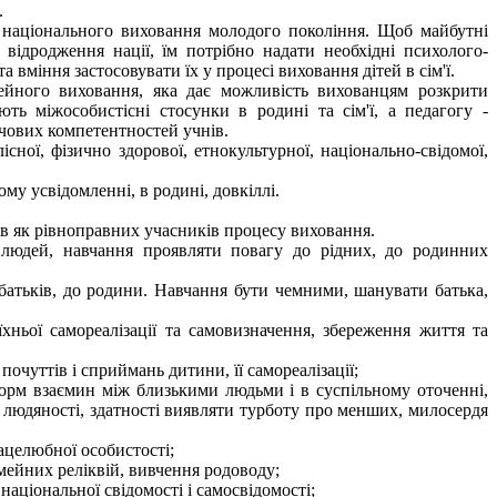
.
 національного виховання молодого покоління. Щоб майбутні
 відродження нації, їм потрібно надати необхідні психолого-
а вміння застосовувати їх у процесі виховання дітей в сім'ї.
ейного виховання, яка дає можливість вихованцям розкрити
ь міжособистісні стосунки в родині та сім'ї, а педагогу -
ючових компетентностей учнів.
ної, фізично здорової, етнокультурної, національно-свідомої,
му усвідомленні, в родині, довкіллі.
нців як рівноправних учасників процесу виховання.
у людей, навчання проявляти повагу до рідних, до родинних
батьків, до родини. Навчання бути чемними, шанувати батька,
хньої самореалізації та самовизначення, збереження життя та
очуттів і сприймань дитини, її самореалізації;
 норм взаємин між близькими людьми і в суспільному оточенні,
і, людяності, здатності виявляти турботу про менших, милосердя
рацелюбної особистості;
імейних реліквій, вивчення родоводу;
національної свідомості і самосвідомості;