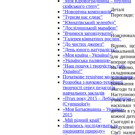
"Моя Кіровоградщина – перлина
скіфського степу"
Деталі
"Новорічна композиція"
Перегляди:
"Туризм нас єднає"
"Юннатівський зеленбуд"
"Дослідницький марафон"
"Вчимося заповідувати"
Пояснюваль
"Галерея кімнатних рослин"
"До чистих джерел"
Відомо, що
"День юного натураліста"
унікальний
«Моя країна - Україна!»
для дитини
«Українська паляниця»
вперше прил
“Наш пошук і творчість – тобі,
Як відомо,
Україно!”
складникам
Початкове технічне моделювання
допомагают
Розробка з науково-технічної
Виховання 
творчості серед педагогів
злагоди та
навчальних закладів
Наступною 
«Птах року 2015 – Лебідь-шипун
учня, а пот
(Cygnusolor)»
наскільки 
«Моя Батьківщина – Україна»
дитини в гу
2015
кожної дити
„Мій рідний край”
Сьогодні в 
«Вчимось досліджувати та
які духовні
охороняти природу»
Сім'ї нале