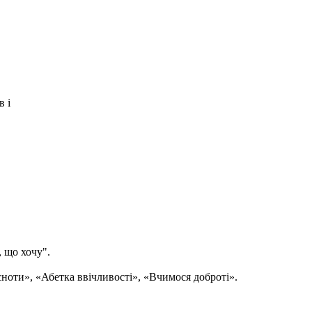
в і
, що хочу".
сноти», «Абетка ввічливості», «Вчимося доброті».