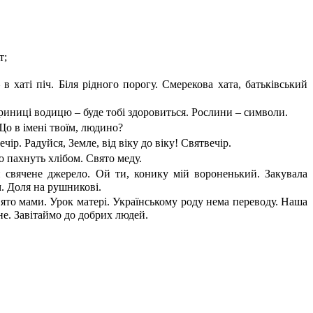
т;
в хаті піч. Біля рідного порогу. Смерекова хата, батьківський
 криниці водицю – буде тобі здоровиться. Рослини – символи.
Що в імені твоїм, людино?
р. Радуйся, Земле, від віку до віку! Святвечір.
о пахнуть хлібом. Свято меду.
свячене джерело. Ой ти, конику мій вороненький. Закувала
м. Доля на рушникові.
вято мами. Урок матері. Українському роду нема переводу. Наша
не. Завітаймо до добрих людей.