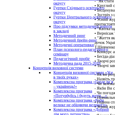
- "Як стат
округу
• Круглий 
Гуртки Східнього освітнього
• Інсценув
округу
• Зустріч з
Гуртки Центрального освітнього
• Усний жур
округу
протистоят
Про підсумки методичної роботи
• "Квітка щ
в закладі
• Вернісаж 
Методичний ринг
• "Життя як
Методичний брейн-ринг
дочок Укра
Методичні оперативки
Т.Шевченко,
План психолого-педагогічного
• Конкурс 
семінару
• Бесіда-ді
Педагогічний пробіг
• Творчі ро
Методична рада 2015-2016
• Творчі за
Концепція виховної системи
Концепція виховної системи «Усе
- Як ви роз
в твоїх руках»
- Назвіть т
Комплексна програма «Горде ім’я
- Чи залежа
– українець!»
- Якби Ви с
Комплексна програма
- Чи погодж
«Потурбуйсь і будуть жити…»
• Пізнавльн
Комплексна програма «Роби
• Година сп
велике не обіцяючи великого»
• Усний жур
Комплексна програма «Добрий
дім мого дитинства»