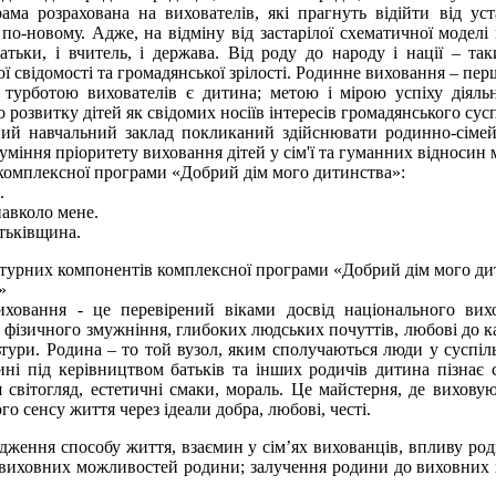
ама розрахована на вихователів, які прагнуть відійти від ус
по-новому. Адже, на відміну від застарілої схематичної моделі 
батьки, і вчитель, і держава. Від роду до народу і нації – 
ї свідомості та громадянської зрілості. Родинне виховання – пер
урботою вихователів є дитина; метою і мірою успіху діяльнос
 розвитку дітей як свідомих носіїв інтересів громадянського сусп
ий навчальний заклад покликаний здійснювати родинно-сімей
зуміння пріоритету виховання дітей у сім'ї та гуманних відносин м
комплексної програми «Добрий дім мого дитинства»:
.
навколо мене.
атьківщина.
турних компонентів комплексної програми «Добрий дім мого ди
»
ховання - це перевірений віками досвід національного вихо
 фізичного змужніння, глибоких людських почуттів, любові до кате
ультури. Родина – то той вузол, яким сполучаються люди у суспі
ині під керівництвом батьків та інших родичів дитина пізнає св
 світогляд, естетичні смаки, мораль. Це майстерня, де виховуют
о сенсу життя через ідеали добра, любові, честі.
ідження способу життя, взаємин у сім’ях вихованців, впливу род
ї виховних можливостей родини; залучення родини до виховних з