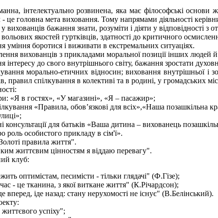
анна, інтелектуально розвинена, яка має філософські основи жи
 - це головна мета виховання. Тому напрямами діяльності керівни
 у вихованців бажання знати, розуміти і діяти у відповідності 
 вольових якостей гуртківців, здатності до критичного осмислення
я уміння боротися і виживати в екстремальних ситуаціях.
лення вихованців з прикладами моральної позиції інших людей й
я інтересу до свого внутрішнього світу, бажання зростати духо
ування морально-етичних відносин; виховання внутрішньої і з
в, правил спілкування в колективі та в родині, у громадських міс
ості:
гри: «Я в гостях», «У магазині», «Я – пасажир»;
ілкування «Правила, обов’язкові для всіх»,«Наша позашкільна кр
улиці»;
ні консультації для батьків «Ваша дитина – вихованець позашкіль
ро роль особистого прикладу в сім'ї».
Золоті правила життя".
Яким життєвим цінностям я віддаю перевагу".
ний клуб:
ежить оптимістам, песимісти - тільки глядачі" (Ф.Гізе);
 час - це тканина, з якої виткане життя" (К.Річардсон);
де вперед, іде назад: стану нерухомості не існує" (В.Белінський).
оекту:
 життєвого успіху";