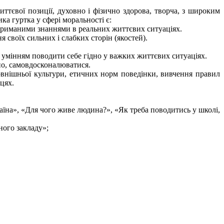
ттєвої позиції, духовно і фізично здорова, творча, з широким
ка гуртка у сфері моральності є:
з отриманими знаннями в реальних життєвих ситуаціях.
 своїх сильних і слабких сторін (якостей).
 умінням поводити себе гідно у важких життєвих ситуаціях.
вно, самовдосконалюватися.
овнішньої культури, етичних норм поведінки, вивчення правил
цях.
аїна», «Для чого живе людина?», «Як треба поводитись у школі,
ного закладу»;