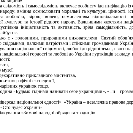
атьківщина»
 свідомість і самосвідомість включає особисту ідентифікацію із 
народу; вміння осмислювати моральні та культурні цінності, істо
ся любов’ю, вірою, волею, осмисленням відповідальності п
ї культури та історії рідного народу. Важливими якостями націо
суспільна ініціативність та активність, зріла самодіяльність, 
майбутнє.
ько є - головними, природними вихователями. Святий обов’язок
о свідомими, палкими патріотами і стійкими громадянами Україн
вання національної свідомості, любові до рідної землі, свого на
національної гордості та любові до України гуртківців закладу, в
ості:
вята,
в музеї,
 декоративно-прикладного мистецтва,
о-етнографічні експедиції,
чарівних українок тощо.
година «Будьмо гідними називати себе українцями», «Ти – грома
.
ніверсал національної єдності», «Україна – незалежна правова де
 «Сто чудес України».
ілкування «Зимові народні обряди та традиції».