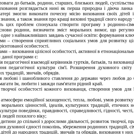
оваги до батьків, родини, старших, близьких людей, суспільства
ховання розглядається нині як перша природна і діюча ланка
атері змогли виконати почесну місію виховання своїх дітей і
 знання, а також знання про кращі виховні традиції свого народу т
ть цих проблем спонукала створити програму з родинно-сім
снови родини, визначити зміст моральних вимог, що регулюют
и одне з найважливіших завдань сучасної освіти: формування кл
ами – створення сприятливих соціальних умов для розвитку ціліс
ієнтованої особистості.
ми – виховання цілісної особистості, активної в етнонаціонально
 даної програми є:
ія педагогічної взаємодії керівників гуртків, батьків, та вихова
ня педагогічної культури сім'ї. Розширення духовного світ
х традицій, звичаїв, обрядів.
я любові і шанобливого ставлення до держави через любов до 
магати їм, любити і завжди пам'ятати рідний край.
 творчої особистості кожного вихованця, створення умов для ї
 атмосфери емоційної захищеності, тепла, любові, умов розвитку п
я моральних цінностей, ідеалів, культурних традицій, етичних
ультури поведінки, правдивості, справедливості, гідності, чест
і людей похилого віку;
 дитини до спільної з дорослими діяльності, розвиток творчої, п
ння духовної єдності поколінь, збереження родинних традицій, с
 дітей до народних традицій, звичаїв та обрядів, виховання у них 