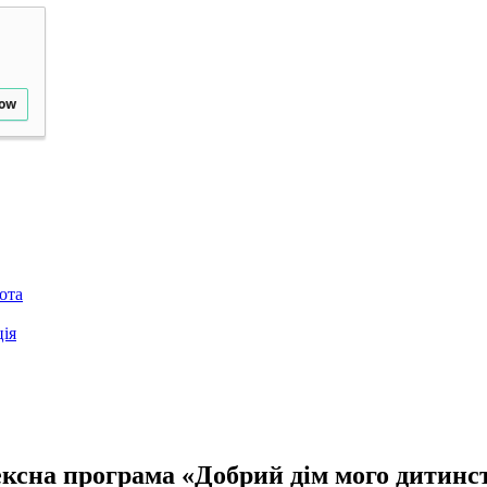
low
ота
ія
ксна програма «Добрий дім мого дитинс