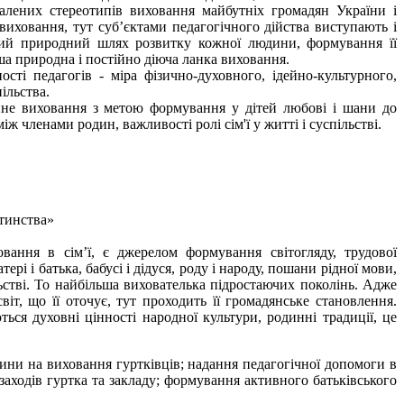
талених стереотипів виховання майбутніх громадян України і
виховання, тут суб’єктами педагогічного дійства виступають і
такий природний шлях розвитку кожної людини, формування її
ша природна і постійно діюча ланка виховання.
ті педагогів - міра фізично-духовного, ідейно-культурного,
ільства.
не виховання з метою формування у дітей любові і шани до
іж членами родин, важливості ролі сім'ї у житті і суспільстві.
тинства»
вання в сім’ї, є джерелом формування світогляду, трудової
рі і батька, бабусі і дідуся, роду і народу, пошани рідної мови,
льстві. То найбільша вихователька підростаючих поколінь. Адже
іт, що її оточує, тут проходить її громадянське становлення.
ься духовні цінності народної культури, родинні традиції, це
ини на виховання гуртківців; надання педагогічної допомоги в
аходів гуртка та закладу; формування активного батьківського