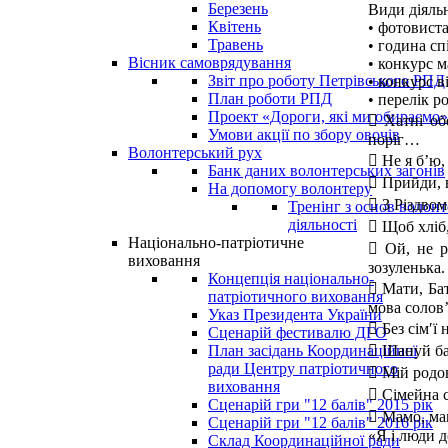
Березень
Види діяльн
Квітень
• фотовиста
Травень
• година сп
Вісник самоврядування
• конкурс м
Звіт про роботу Петрівського РПД
• конкурс в
План роботи РПД
• перелік р
Проект «Дороги, які ми обираємо»
 Хатні обе
Умови акції по збору овочів
поріг…
Волонтерський рух
 Не я б’ю,
Банк даних волонтерських загонів
 Прийди, в
На допомогу волонтеру
 З Різдвом
Тренінг з основ волонт
діяльності
 Щоб хліб,
Національно-патріотичне
 Ой, не р
виховання
зозуленька.
Концепція національно-
 Мати, Ба
патріотичного виховання
мова солов’
Указ Президента України
 Без сім′ї
Сценарій фестивалю ДГО
 Шануй ба
План засідань Координаційної
ради Центру патріотичного
 Мій родов
виховання
 Сімейна 
Сценарій гри "12 балів" 2015 рік
 Мамо, мам
Сценарій гри "12 балів" 2016 рік
«Я і люди 
Склад Координаційної ради