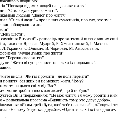
и щасливою людиною".
стіл "Погляди відомих людей на щасливе життя".
ання "Стиль культурного життя".
 цікавими людьми "Діалог про життя".
нал "Сильні люди" - про наших сучасників, про тих, хто зміг
и випробовуванням долі.
астя"
"День щастя".
 служіння Вітчизні" - розповідь про життєвий шлях славних сині
їни, таких як Ярослав Мудрий, Б. Хмельницький, І. Мазепа,
 Л.Українка, О.Ольжич, В. Чорновіл, М. Амосов та ін.
афоризмів "Мудрі думки про життя"
алог "Бережи своє життя".
здуми "Життєві суперечності та шляхи їх подолання".
вдання:
умієте вислів "Життя прожити - не поле перейти"
ри поняття, без яких ви не можете жити. Чому?
тиме зміна цього світу від Вас?
амі могли зробити щось для людей, що б це було?
уєтесь Ви із твердженням: "Це моє життя, і я можу робити з ним
о – розважальна програма «Вдячність тому, хто дарує добро».
ілкування: «Яким треба бути, щоб тебе поважали?», «Людські че
нал «На чому базується дружба», «Один за всіх і всі за одного».