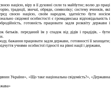
своєю нацією, віру в її духовні сили та майбутнє; волю до праці
рію, традиції, звичаї, обряди, символіку; систему вчинків, які
еред своєю нацією, своїм народом, здатністю бути носієм
нально свідомої особистості є громадянська відповідальність і
добродійність, готовність працювати задля розквіту держави і
 батьків. переданий їм у спадок від дідів і прадідів, - бути
и.
роду, бажання працювати задля держави, готовності її захищати;
ідчуття учнями особистої гідності на рівні нації і держави,
дянин України», «Що таке національна свідомість?», «Державна
ржава»