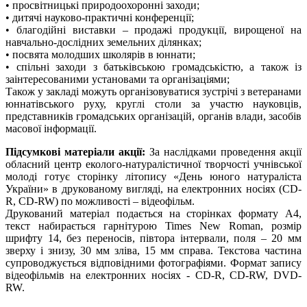
• просвітницькі природоохоронні заходи;
• дитячі науково-практичні конференції;
• благодійні виставки – продажі продукції, вирощеної на
навчально-дослідних земельних ділянках;
• посвята молодших школярів в юннати;
• спільні заходи з батьківською громадськістю, а також із
заінтересованими установами та організаціями;
Також у закладі можуть організовуватися зустрічі з ветеранами
юннатівського руху, круглі столи за участю науковців,
представників громадських організацій, органів влади, засобів
масової інформації.
Підсумкові матеріали акції:
За наслідками проведення акції
обласний центр еколого-натуралістичної творчості учнівської
молоді готує сторінку літопису «День юного натураліста
України» в друкованому вигляді, на електронних носіях (CD-
R, CD-RW) по можливості – відеофільм.
Друкований матеріал подається на сторінках формату А4,
текст набирається гарнітурою Times New Roman, розмір
шрифту 14, без переносів, півтора інтервали, поля – 20 мм
зверху і знизу, 30 мм зліва, 15 мм справа. Текстова частина
супроводжується відповідними фотографіями. Формат запису
відеофільмів на електронних носіях - CD-R, CD-RW, DVD-
RW.