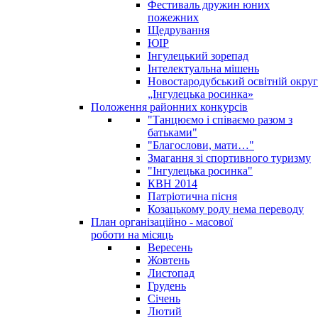
Фестиваль дружин юних
пожежних
Щедрування
ЮІР
Інгулецький зорепад
Інтелектуальна мішень
Новостародубський освітній округ
„Інгулецька росинка»
Положення районних конкурсів
"Танцюємо і співаємо разом з
батьками"
"Благослови, мати…"
Змагання зі спортивного туризму
"Інгулецька росинка"
КВН 2014
Патріотична пісня
Козацькому роду нема переводу
План організаційно - масової
роботи на місяць
Вересень
Жовтень
Листопад
Грудень
Січень
Лютий