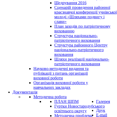
Щедрування 2016
Сценарій проведення районної
краєзнавчої конференції учнівської
молоді «Шляхами подвигу і
слави»
План заходів по патріотичному
вихованню
Структура національно-
патріотичного виховання
Структура районного Центру
національно-патріотичного
виховання
Шляхи реалізації національно-
патріотичного виховання
Науково-методичні видання та
публікації з питань організації
виховної роботи
Організація виховної роботи у
навчальних закладах
Документація
Методична робота
ПЛАН ШПМ
Галерея
Гуртки Новостародубського
Друк
освітнього округу
E-mail
Методична проблема