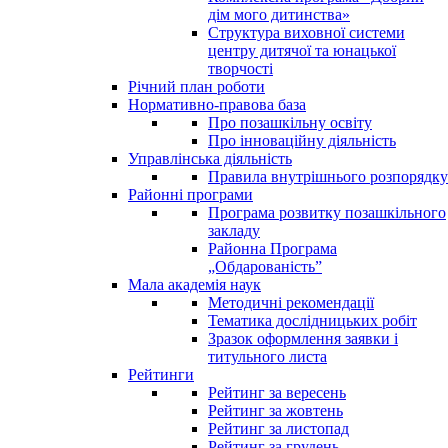
дім мого дитинства»
Структура виховної системи
центру дитячої та юнацької
творчості
Річний план роботи
Нормативно-правова база
Про позашкільну освіту
Про інноваційну діяльність
Управлінська діяльність
Правила внутрішнього розпорядку
Районні програми
Програма розвитку позашкільного
закладу
Районна Програма
„Обдарованість”
Мала академія наук
Методичні рекомендації
Тематика дослідницьких робіт
Зразок оформлення заявки і
титульного листа
Рейтинги
Рейтинг за вересень
Рейтинг за жовтень
Рейтинг за листопад
Рейтинг за грудень