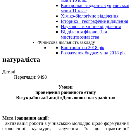
мови 10 клас
Контрольні завдання з української
мови 11 клас
Хіміко-біологічне відділення
Історико - географічне відділення
Науково - технічне відділення
Відділення філології та
мистецтвознавства
Фінінсова діяльність закладу
Кошторис на 2018 рік
Розрахунок бюджету на 2018 рік
натураліста
Деталі
Перегляди: 9498
Умови
проведення районного етапу
Всеукраїнської акції «День юного натураліста»
Мета і завдання акції:
- активізація роботи з учнівською молоддю щодо формування
екологічної культури, залучення їх до практичної