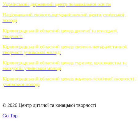
Український державний центр позашкільної освіти
Національний еколого-натуралістичний центр учнівської
молоді
Кіровоградський обласний центр дитячої та юнацької
творчості
Кіровоградський обласний центр еколого-натуралістичної
творчості учнівської молоді
Кіровоградський обласний центр туризму, краєзнавства та
екскурсій учнівської молоді
Кіровоградський обласний центр науково-технічної творчості
учнівської молоді
© 2026 Центр дитячої та юнацької творчості
Go Top