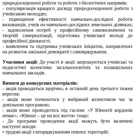
природоохоронної роботи та роботи з біологічних напрямів;
- популяризація кращого досвіду природоохоронної роботи з
учнівською молоддю;
- підвищення ефективності навчально-дослідної роботи
вихованців, учнів на навчально-дослідних земельних ділянках;
- задоволення потреб у професійному самовизначенні та
творчій самореалізації, підготовка учнівської молоді до
професійної діяльності;
- виявлення та підтримка учнівських ініціатив, направлених
на розвиток шкільної демократії і самоврядування.
Учасники акції:
До участі в акції запрошуються учнівські та
педагогічні колективи загальноосвітніх та позашкільних
навчальних закладів.
Вимоги до конкурсних матеріалів:
- акція проводиться щорічно, в останній день третього тижня
вересня;
- акція може починатися у вибраний колективом час за
довільною програмою;
- акція може проводитись під гаслом: «У Юннатії кордонів
немає», «Юннат – це на все життя» тощо;
- До програми проведення акції можуть бути включені
наступні заходи:
• трудові акції з впорядкуванням певних територій;