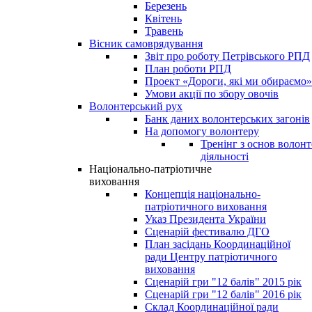
Березень
Квітень
Травень
Вісник самоврядування
Звіт про роботу Петрівського РПД
План роботи РПД
Проект «Дороги, які ми обираємо»
Умови акції по збору овочів
Волонтерський рух
Банк даних волонтерських загонів
На допомогу волонтеру
Тренінг з основ волонт
діяльності
Національно-патріотичне
виховання
Концепція національно-
патріотичного виховання
Указ Президента України
Сценарій фестивалю ДГО
План засідань Координаційної
ради Центру патріотичного
виховання
Сценарій гри "12 балів" 2015 рік
Сценарій гри "12 балів" 2016 рік
Склад Координаційної ради