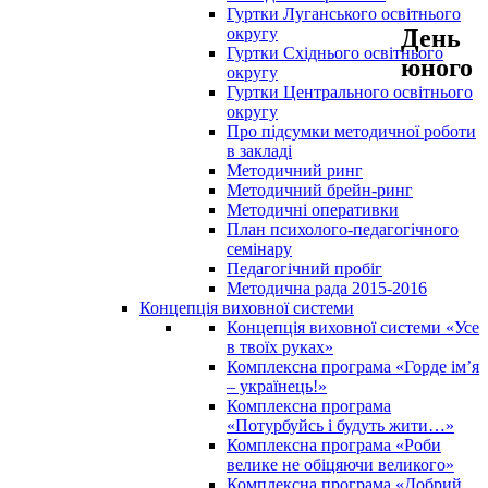
Гуртки Луганського освітнього
День
округу
Гуртки Східнього освітнього
юного
округу
Гуртки Центрального освітнього
округу
Про підсумки методичної роботи
в закладі
Методичний ринг
Методичний брейн-ринг
Методичні оперативки
План психолого-педагогічного
семінару
Педагогічний пробіг
Методична рада 2015-2016
Концепція виховної системи
Концепція виховної системи «Усе
в твоїх руках»
Комплексна програма «Горде ім’я
– українець!»
Комплексна програма
«Потурбуйсь і будуть жити…»
Комплексна програма «Роби
велике не обіцяючи великого»
Комплексна програма «Добрий