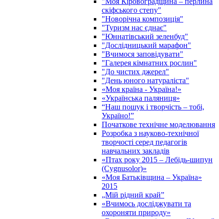
"Моя Кіровоградщина – перлина
скіфського степу"
"Новорічна композиція"
"Туризм нас єднає"
"Юннатівський зеленбуд"
"Дослідницький марафон"
"Вчимося заповідувати"
"Галерея кімнатних рослин"
"До чистих джерел"
"День юного натураліста"
«Моя країна - Україна!»
«Українська паляниця»
“Наш пошук і творчість – тобі,
Україно!”
Початкове технічне моделювання
Розробка з науково-технічної
творчості серед педагогів
навчальних закладів
«Птах року 2015 – Лебідь-шипун
(Cygnusolor)»
«Моя Батьківщина – Україна»
2015
„Мій рідний край”
«Вчимось досліджувати та
охороняти природу»