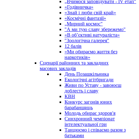
„Вчимося заповідувати - ІV етап"
«Годівничка»
«Знай і люби свій край»
«Космічні фантазії»
„Мирний космос"
"А ми тую славу збережемо"
«В об’єктиві натураліста»
"Зоологічна галерея"
12 балів
«Ми обираємо життя без
наркотиків»
Сценарії районних та закладних
масових закладів
День Позашкільника
Екологічні агітбригади
Живи по Уставу - завоюєш
доблесть і славу
КВН
Конкурс загонів юних
барабанщиць
Молодь обирає здоров'я
Синхронний чемпіонат
інтелектуальної гри
Танцюємо і співаємо разом з
батьками