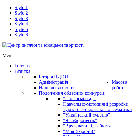
Style 1
Style 2
Style 3
Style 4
Style 5
Style 6
Menu
Головна
Візитка
Історія ЦДЮТ
Адміністрація
Масова
Наші досягнення
робота
Положення обласних конкурсів
"Плекаємо сад"
Навчально-методичні розробки
туристсько-краєзнавчої тематики
"Український сувенір"
"Я - Європеєць"
"Врятувати від забуття"
"Моя Україно!"