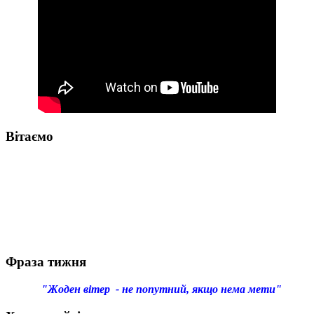
Вітаємо
Фраза тижня
"Жоден вітер - не попутний, якщо нема мети"