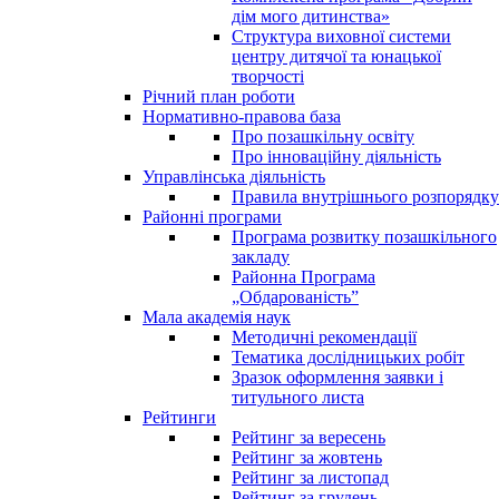
дім мого дитинства»
Структура виховної системи
центру дитячої та юнацької
творчості
Річний план роботи
Нормативно-правова база
Про позашкільну освіту
Про інноваційну діяльність
Управлінська діяльність
Правила внутрішнього розпорядку
Районні програми
Програма розвитку позашкільного
закладу
Районна Програма
„Обдарованість”
Мала академія наук
Методичні рекомендації
Тематика дослідницьких робіт
Зразок оформлення заявки і
титульного листа
Рейтинги
Рейтинг за вересень
Рейтинг за жовтень
Рейтинг за листопад
Рейтинг за грудень