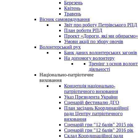
Березень
Квітень
Травень
Вісник самоврядування
Звіт про роботу Петрівського РПД
План роботи РПД
Проект «Дороги, які ми обираємо»
Умови акції по збору овочів
Волонтерський рух
Банк даних волонтерських загонів
На допомогу волонтеру
Тренінг з основ волонт
діяльності
Національно-патріотичне
виховання
Концепція національно-
патріотичного виховання
Указ Президента України
Сценарій фестивалю ДГО
План засідань Координаційної
ради Центру патріотичного
виховання
Сценарій гри "12 балів" 2015 рік
Сценарій гри "12 балів" 2016 рік
Склад Координаційної ради