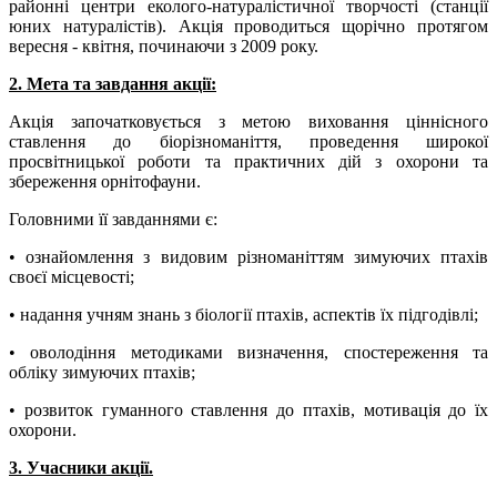
районні центри еколого-натуралістичної творчості (станції
юних натуралістів). Акція проводиться щорічно протягом
вересня - квітня, починаючи з 2009 року.
2. Мета та завдання акції:
Акція започатковується з метою виховання ціннісного
ставлення до біорізноманіття, проведення широкої
просвітницької роботи та практичних дій з охорони та
збереження орнітофауни.
Головними її завданнями є:
• ознайомлення з видовим різноманіттям зимуючих птахів
своєї місцевості;
• надання учням знань з біології птахів, аспектів їх підгодівлі;
• оволодіння методиками визначення, спостереження та
обліку зимуючих птахів;
• розвиток гуманного ставлення до птахів, мотивація до їх
охорони.
3. Учасники акції.