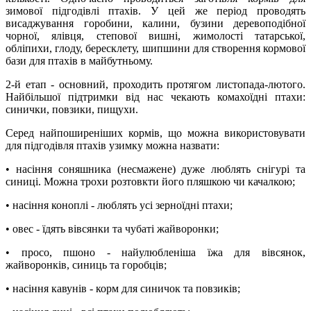
зимової підгодівлі птахів. У цей же період проводять
висаджування горобини, калини, бузини деревоподібної
чорної, ялівця, степової вишні, жимолості татарської,
обліпихи, глоду, бересклету, шипшини для створення кормової
бази для птахів в майбутньому.
2-й етап - основний, проходить протягом листопада-лютого.
Найбільшої підтримки від нас чекають комахоїдні птахи:
синички, повзики, пищухи.
Серед найпоширеніших кормів, що можна використовувати
для підгодівля птахів узимку можна назвати:
• насіння соняшника (несмажене) дуже люблять снігурі та
синиці. Можна трохи розтовкти його пляшкою чи качалкою;
• насіння коноплі - люблять усі зерноїдні птахи;
• овес - їдять вівсянки та чубаті жайворонки;
• просо, пшоно - найулюбленіша їжа для вівсянок,
жайворонків, синиць та горобців;
• насіння кавунів - корм для синичок та повзиків;