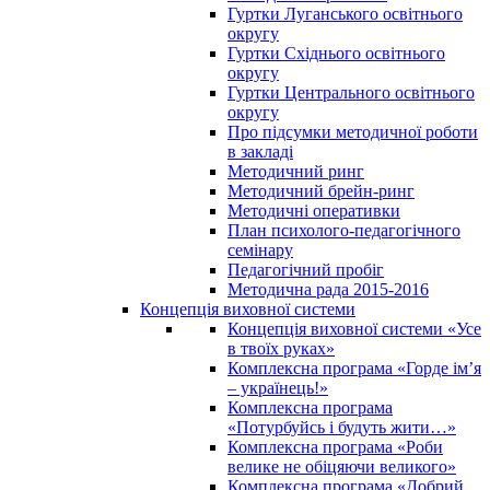
Гуртки Луганського освітнього
округу
Гуртки Східнього освітнього
округу
Гуртки Центрального освітнього
округу
Про підсумки методичної роботи
в закладі
Методичний ринг
Методичний брейн-ринг
Методичні оперативки
План психолого-педагогічного
семінару
Педагогічний пробіг
Методична рада 2015-2016
Концепція виховної системи
Концепція виховної системи «Усе
в твоїх руках»
Комплексна програма «Горде ім’я
– українець!»
Комплексна програма
«Потурбуйсь і будуть жити…»
Комплексна програма «Роби
велике не обіцяючи великого»
Комплексна програма «Добрий