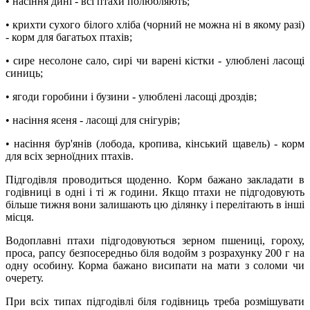
• насіння дині - всі птахи полюбляють;
• крихти сухого білого хліба (чорний не можна ні в якому разі)
- корм для багатьох птахів;
• сире несолоне сало, сирі чи варені кістки - улюблені ласощі
синиць;
• ягоди горобини і бузини - улюблені ласощі дроздів;
• насіння ясеня - ласощі для снігурів;
• насіння бур'янів (лобода, кропива, кінський щавель) - корм
для всіх зерноїдних птахів.
Підгодівля проводиться щоденно. Корм бажано закладати в
годівниці в одні і ті ж години. Якщо птахи не підгодовують
більше тижня вони залишають цю ділянку і перелітають в інші
місця.
Водоплавні птахи підгодовуються зерном пшениці, гороху,
проса, рапсу безпосередньо біля водойм з розрахунку 200 г на
одну особину. Корма бажано висипати на мати з соломи чи
очерету.
При всіх типах підгодівлі біля годівниць треба розмішувати