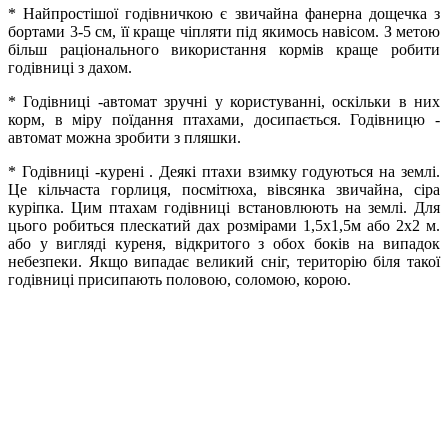
* Найпростішої годівничкою є звичайна фанерна дощечка з
бортами 3-5 см, її краще чіпляти під якимось навісом. З метою
більш раціонального використання кормів краще робити
годівниці з дахом.
* Годівниці -автомат зручні у користуванні, оскільки в них
корм, в міру поїдання птахами, досипається. Годівницю -
автомат можна зробити з пляшки.
* Годівниці -курені . Деякі птахи взимку годуються на землі.
Це кільчаста горлиця, посмітюха, вівсянка звичайна, сіра
куріпка. Цим птахам годівниці встановлюють на землі. Для
цього робиться плескатий дах розмірами 1,5х1,5м або 2х2 м.
або у вигляді куреня, відкритого з обох боків на випадок
небезпеки. Якщо випадає великий сніг, територію біля такої
годівниці присипають половою, соломою, корою.