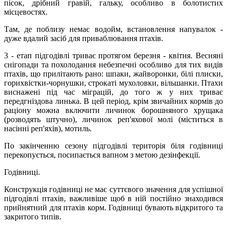
пісок, дрібний гравій, гальку, особливо в болотистих
місцевостях.
Там, де поблизу немає водойм, встановлення напувалок -
дуже вдалий засіб для приваблювання птахів.
3 - етап підгодівлі триває протягом березня - квітня. Весняні
снігопади та похолодання небезпечні особливо для тих видів
птахів, що прилітають рано: шпаки, жайворонки, білі плиски,
горихвістки-чорнушки, строкаті мухоловки, вільшанки. Птахи
виснажені під час міграцій, до того ж у них триває
передгніздова линька. В цей період, крім звичайних кормів до
раціону можна включити личинок борошняного хрущака
(розводять штучно), личинок реп'яхової молі (міститься в
насінні реп'яхів), мотиль.
По закінченню сезону підгодівлі територія біля годівниці
перекопується, посипається вапном з метою дезінфекції.
Годівниці.
Конструкція годівниці не має суттєвого значення для успішної
підгодівлі птахів, важливіше щоб в ній постійно знаходився
прийнятний для птахів корм. Годівниці бувають відкритого та
закритого типів.