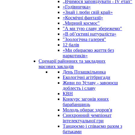
„Вчимося заповідувати - ІV етап"
«Годівничка»
«Знай і люби свій край»
«Космічні фантазії»
„Мирний космос"
"А ми тую славу збережемо"
«В об’єктиві натураліста»
"Зоологічна галерея"
12 балів
«Ми обираємо життя без
наркотиків»
Сценарії районних та закладних
масових закладів
День Позашкільника
Екологічні агітбригади
Живи по Уставу - завоюєш
доблесть і славу
КВН
Конкурс загонів юних
барабанщиць
Молодь обирає здоров'я
Синхронний чемпіонат
інтелектуальної гри
Танцюємо і співаємо разом з
батьками