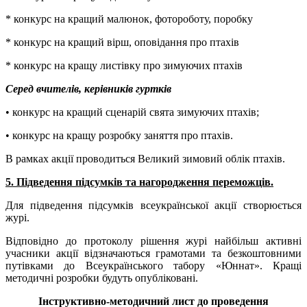
* конкурс на кращий малюнок, фотороботу, поробку
* конкурс на кращий вірш, оповідання про птахів
* конкурс на кращу листівку про зимуючих птахів
Серед вчителів, керівників гуртків
• конкурс на кращий сценарій свята зимуючих птахів;
• конкурс на кращу розробку заняття про птахів.
В рамках акції проводиться Великий зимовий облік птахів.
5. Підведення підсумків та нагородження переможців.
Для підведення підсумків всеукраїнської акції створюється
журі.
Відповідно до протоколу рішення журі найбільш активні
учасники акції відзначаються грамотами та безкоштовними
путівками до Всеукраїнського табору «Юннат». Кращі
методичні розробки будуть опубліковані.
Інструктивно-методичний лист до проведення