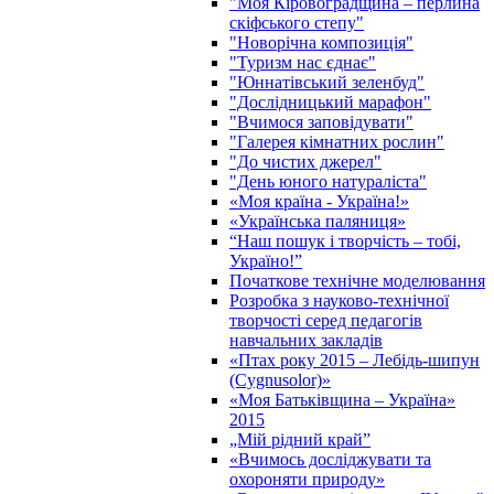
"Моя Кіровоградщина – перлина
скіфського степу"
"Новорічна композиція"
"Туризм нас єднає"
"Юннатівський зеленбуд"
"Дослідницький марафон"
"Вчимося заповідувати"
"Галерея кімнатних рослин"
"До чистих джерел"
"День юного натураліста"
«Моя країна - Україна!»
«Українська паляниця»
“Наш пошук і творчість – тобі,
Україно!”
Початкове технічне моделювання
Розробка з науково-технічної
творчості серед педагогів
навчальних закладів
«Птах року 2015 – Лебідь-шипун
(Cygnusolor)»
«Моя Батьківщина – Україна»
2015
„Мій рідний край”
«Вчимось досліджувати та
охороняти природу»