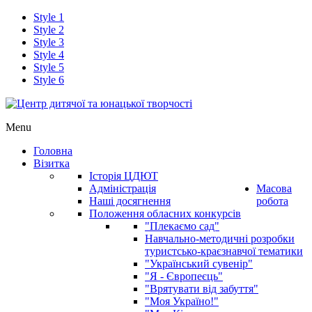
Style 1
Style 2
Style 3
Style 4
Style 5
Style 6
Menu
Головна
Візитка
Історія ЦДЮТ
Адміністрація
Масова
Наші досягнення
робота
Положення обласних конкурсів
"Плекаємо сад"
Навчально-методичні розробки
туристсько-краєзнавчої тематики
"Український сувенір"
"Я - Європеєць"
"Врятувати від забуття"
"Моя Україно!"