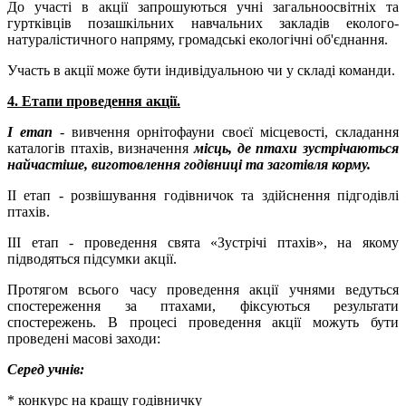
До участі в акції запрошуються учні загальноосвітніх та
гуртківців позашкільних навчальних закладів еколого-
натуралістичного напряму, громадські екологічні об'єднання.
Участь в акції може бути індивідуальною чи у складі команди.
4. Етапи проведення акції.
І етап
- вивчення орнітофауни своєї місцевості, складання
каталогів птахів, визначення
місць, де птахи зустрічаються
найчастіше, виготовлення годівниці та заготівля корму.
ІІ етап - розвішування годівничок та здійснення підгодівлі
птахів.
ІІІ етап - проведення свята «Зустрічі птахів», на якому
підводяться підсумки акції.
Протягом всього часу проведення акції учнями ведуться
спостереження за птахами, фіксуються результати
спостережень. В процесі проведення акції можуть бути
проведені масові заходи:
Серед учнів:
* конкурс на кращу годівничку