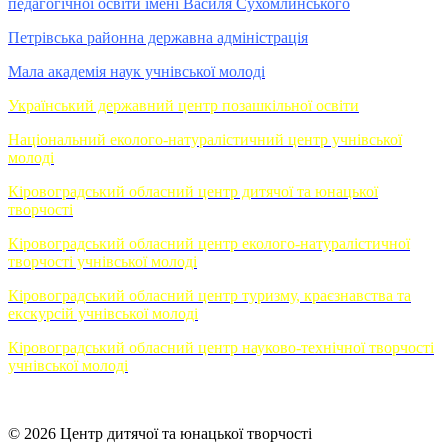
педагогічної освіти імені Василя Сухомлинського
Петрівська районна державна адміністрація
Мала академія наук учнівської молоді
Український державний центр позашкільної освіти
Національний еколого-натуралістичний центр учнівської
молоді
Кіровоградський обласний центр дитячої та юнацької
творчості
Кіровоградський обласний центр еколого-натуралістичної
творчості учнівської молоді
Кіровоградський обласний центр туризму, краєзнавства та
екскурсій учнівської молоді
Кіровоградський обласний центр науково-технічної творчості
учнівської молоді
© 2026 Центр дитячої та юнацької творчості