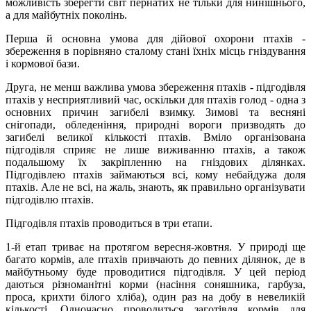
можливість зберегти світ пернатих не тільки для нинішнього,
а для майбутніх поколінь.
Перша й основна умова для дійової охорони птахів -
збереження в порівняно сталому стані їхніх місць гніздування
і кормової бази.
Друга, не менш важлива умова збереження птахів - підгодівля
птахів у несприятливий час, оскільки для птахів голод - одна з
основних причин загибелі взимку. Зимові та весняні
снігопади, обледеніння, природні вороги призводять до
загибелі великої кількості птахів. Вміло організована
підгодівля сприяє не лише виживанню птахів, а також
подальшому їх закріпленню на гніздових ділянках.
Підгодівлею птахів займаються всі, кому небайдужа доля
птахів. Але не всі, на жаль, знають, як правильно організувати
підгодівлю птахів.
Підгодівля птахів проводиться в три етапи.
1-й етап триває на протягом вересня-жовтня. У природі ще
багато кормів, але птахів привчають до певних ділянок, де в
майбутньому буде проводитися підгодівля. У цей період
даються різноманітні корми (насіння соняшника, гарбуза,
проса, крихти білого хліба), один раз на добу в невеликій
кількості. Одночасно проводиться заготівля кормів для