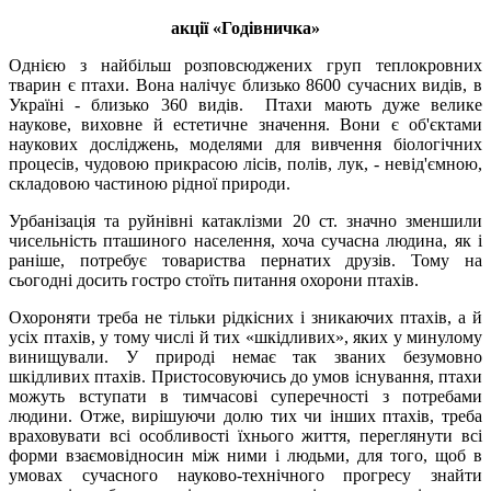
акції «Годівничка»
Однією з найбільш розповсюджених груп теплокровних
тварин є птахи. Вона налічує близько 8600 сучасних видів, в
Україні - близько 360 видів. Птахи мають дуже велике
наукове, виховне й естетичне значення. Вони є об'єктами
наукових досліджень, моделями для вивчення біологічних
процесів, чудовою прикрасою лісів, полів, лук, - невід'ємною,
складовою частиною рідної природи.
Урбанізація та руйнівні катаклізми 20 ст. значно зменшили
чисельність пташиного населення, хоча сучасна людина, як і
раніше, потребує товариства пернатих друзів. Тому на
сьогодні досить гостро стоїть питання охорони птахів.
Охороняти треба не тільки рідкісних і зникаючих птахів, а й
усіх птахів, у тому числі й тих «шкідливих», яких у минулому
винищували. У природі немає так званих безумовно
шкідливих птахів. Пристосовуючись до умов існування, птахи
можуть вступати в тимчасові суперечності з потребами
людини. Отже, вирішуючи долю тих чи інших птахів, треба
враховувати всі особливості їхнього життя, переглянути всі
форми взаємовідносин між ними і людьми, для того, щоб в
умовах сучасного науково-технічного прогресу знайти