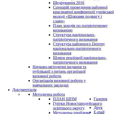
Щедрування 2016
Сценарій проведення районної
краєзнавчої конференції учнівської
молоді «Шляхами подвигу і
слави»
План заходів по патріотичному
вихованню
Структура національно-
патріотичного виховання
Структура районного Центру
національно-патріотичного
виховання
Шляхи реалізації національно-
патріотичного виховання
Науково-методичні видання та
публікації з питань організації
виховної роботи
Організація виховної роботи у
навчальних закладах
Документація
Методична робота
ПЛАН ШПМ
Галерея
Гуртки Новостародубського
Друк
освітнього округу
E-mail
Методична проблема