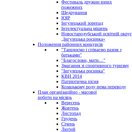
Фестиваль дружин юних
пожежних
Щедрування
ЮІР
Інгулецький зорепад
Інтелектуальна мішень
Новостародубський освітній округ
„Інгулецька росинка»
Положення районних конкурсів
"Танцюємо і співаємо разом з
батьками"
"Благослови, мати…"
Змагання зі спортивного туризму
"Інгулецька росинка"
КВН 2014
Патріотична пісня
Козацькому роду нема переводу
План організаційно - масової
роботи на місяць
Вересень
Жовтень
Листопад
Грудень
Січень
Лютий