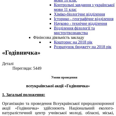
мови 10 клас
Контрольні завдання з української
мови 11 клас
Хіміко-біологічне відділення
Історико - географічне відділення
Науково - технічне відділення
Відділення філології та
мистецтвознавства
Фінінсова діяльність закладу
Кошторис на 2018 рік
Розрахунок бюджету на 2018 рік
«Годівничка»
Деталі
Перегляди: 5449
Умови проведення
всеукраїнської акції «Годівничка»
1. Загальні положення:
Організацію та проведення Всеукраїнської природоохоронної
акції «Годівничка» здійснюють Національний еколого-
натуралістичний центр учнівської молоді, обласні, міські,