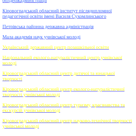
облдержадміністрації
Кіровоградський обласний інститут післядипломної
педагогічної освіти імені Василя Сухомлинського
Петрівська районна державна адміністрація
Мала академія наук учнівської молоді
Український державний центр позашкільної освіти
Національний еколого-натуралістичний центр учнівської
молоді
Кіровоградський обласний центр дитячої та юнацької
творчості
Кіровоградський обласний центр еколого-натуралістичної
творчості учнівської молоді
Кіровоградський обласний центр туризму, краєзнавства та
екскурсій учнівської молоді
Кіровоградський обласний центр науково-технічної творчості
учнівської молоді