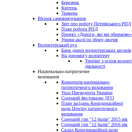
Березень
Квітень
Травень
Вісник самоврядування
Звіт про роботу Петрівського РПД
План роботи РПД
Проект «Дороги, які ми обираємо»
Умови акції по збору овочів
Волонтерський рух
Банк даних волонтерських загонів
На допомогу волонтеру
Тренінг з основ волонт
діяльності
Національно-патріотичне
виховання
Концепція національно-
патріотичного виховання
Указ Президента України
Сценарій фестивалю ДГО
План засідань Координаційної
ради Центру патріотичного
виховання
Сценарій гри "12 балів" 2015 рік
Сценарій гри "12 балів" 2016 рік
Склад Координаційної ради