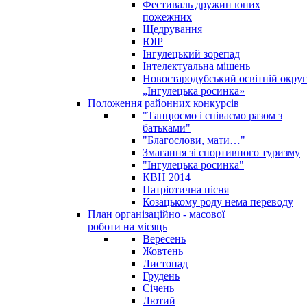
Фестиваль дружин юних
пожежних
Щедрування
ЮІР
Інгулецький зорепад
Інтелектуальна мішень
Новостародубський освітній округ
„Інгулецька росинка»
Положення районних конкурсів
"Танцюємо і співаємо разом з
батьками"
"Благослови, мати…"
Змагання зі спортивного туризму
"Інгулецька росинка"
КВН 2014
Патріотична пісня
Козацькому роду нема переводу
План організаційно - масової
роботи на місяць
Вересень
Жовтень
Листопад
Грудень
Січень
Лютий