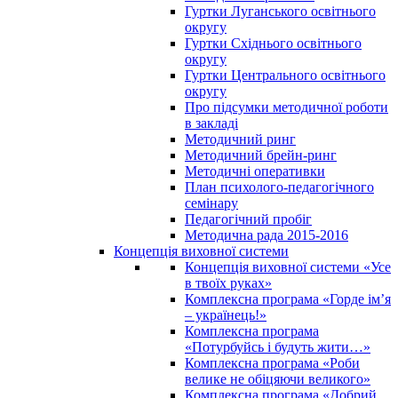
Гуртки Луганського освітнього
округу
Гуртки Східнього освітнього
округу
Гуртки Центрального освітнього
округу
Про підсумки методичної роботи
в закладі
Методичний ринг
Методичний брейн-ринг
Методичні оперативки
План психолого-педагогічного
семінару
Педагогічний пробіг
Методична рада 2015-2016
Концепція виховної системи
Концепція виховної системи «Усе
в твоїх руках»
Комплексна програма «Горде ім’я
– українець!»
Комплексна програма
«Потурбуйсь і будуть жити…»
Комплексна програма «Роби
велике не обіцяючи великого»
Комплексна програма «Добрий