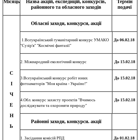
Місяць
Назва акцій, експедицій, конкурсів,
Термін
районного та обласного заходів
подачі
Обласні заходи, конкурси, акції
1.Всеукраїнський гуманітарний конкурс УМАКО
До 06.02.18
"Сузір'я" "Космічні фантазії"
2. Міжнародний екологічний конкурс
До 15.02.18
С
3.Всеукраїнський конкурс робіт юних
До 15.02.18
І
фотоаматорів "Моя країна - Україно!"
Ч
4.Обл. конкурс захисту проектів "Вчимось
До 15.02.18
Е
досліджувати та охороняти природу"
Н
Районні заходи, конкурси. акції
Ь
1. Засідання комісій РПД
До 01.02.18