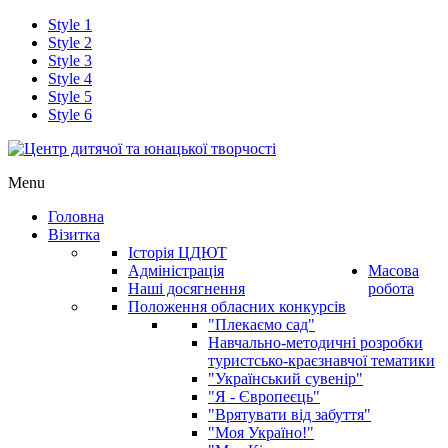
Style 1
Style 2
Style 3
Style 4
Style 5
Style 6
Menu
Головна
Візитка
Історія ЦДЮТ
Адміністрація
Масова
Наші досягнення
робота
Положення обласних конкурсів
"Плекаємо сад"
Навчально-методичні розробки
туристсько-краєзнавчої тематики
"Український сувенір"
"Я - Європеєць"
"Врятувати від забуття"
"Моя Україно!"