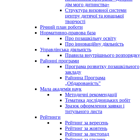
дім мого дитинства»
Структура виховної системи
центру дитячої та юнацької
творчості
Річний план роботи
Нормативно-правова база
Про позашкільну освіту
Про інноваційну діяльність
Управлінська діяльність
Правила внутрішнього розпорядку
Районні програми
Програма розвитку позашкільного
закладу
Районна Програма
„Обдарованість”
Мала академія наук
Методичні рекомендації
Тематика дослідницьких робіт
Зразок оформлення заявки і
титульного листа
Рейтинги
Рейтинг за вересень
Рейтинг за жовтень
Рейтинг за листопад
Рейтинг за грудень