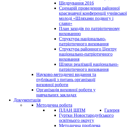
Щедрування 2016
Сценарій проведення районної
краєзнавчої конференції учнівської
молоді «Шляхами подвигу і
слави»
План заходів по патріотичному
вихованню
Структура національно-
патріотичного виховання
Структура районного Центру
національно-патріотичного
виховання
Шляхи реалізації національно-
патріотичного виховання
Науково-методичні видання та
публікації з питань організації
виховної роботи
Організація виховної роботи у
навчальних закладах
Документація
Методична робота
ПЛАН ШПМ
Галерея
Гуртки Новостародубського
освітнього округу
Методична проблема