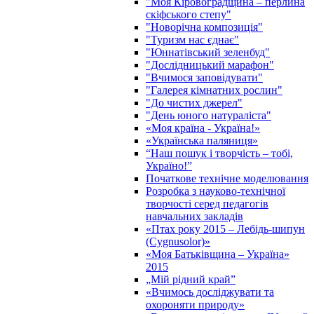
"Моя Кіровоградщина – перлина
скіфського степу"
"Новорічна композиція"
"Туризм нас єднає"
"Юннатівський зеленбуд"
"Дослідницький марафон"
"Вчимося заповідувати"
"Галерея кімнатних рослин"
"До чистих джерел"
"День юного натураліста"
«Моя країна - Україна!»
«Українська паляниця»
“Наш пошук і творчість – тобі,
Україно!”
Початкове технічне моделювання
Розробка з науково-технічної
творчості серед педагогів
навчальних закладів
«Птах року 2015 – Лебідь-шипун
(Cygnusolor)»
«Моя Батьківщина – Україна»
2015
„Мій рідний край”
«Вчимось досліджувати та
охороняти природу»