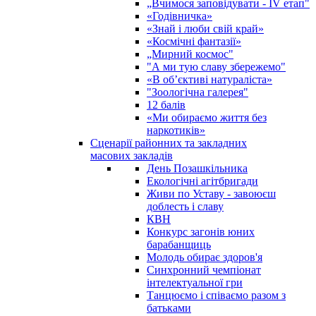
„Вчимося заповідувати - ІV етап"
«Годівничка»
«Знай і люби свій край»
«Космічні фантазії»
„Мирний космос"
"А ми тую славу збережемо"
«В об’єктиві натураліста»
"Зоологічна галерея"
12 балів
«Ми обираємо життя без
наркотиків»
Сценарії районних та закладних
масових закладів
День Позашкільника
Екологічні агітбригади
Живи по Уставу - завоюєш
доблесть і славу
КВН
Конкурс загонів юних
барабанщиць
Молодь обирає здоров'я
Синхронний чемпіонат
інтелектуальної гри
Танцюємо і співаємо разом з
батьками