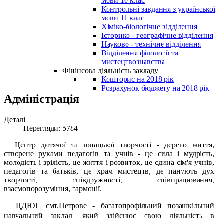
мови 10 клас
Контрольні завдання з української
мови 11 клас
Хіміко-біологічне відділення
Історико - географічне відділення
Науково - технічне відділення
Відділення філології та
мистецтвознавства
Фінінсова діяльність закладу
Кошторис на 2018 рік
Розрахунок бюджету на 2018 рік
Адміністрація
Деталі
Перегляди: 5784
Центр дитячої та юнацької творчості - дерево життя,
створене руками педагогів та учнів - це сила і мудрість,
молодість і зрілість, це життя і розвиток, це єдина сім'я учнів,
педагогів та батьків, це храм мистецтв, де панують дух
творчості, співдружності, співпрацювання,
взаємопорозуміння, гармонії.
ЦДЮТ смт.Петрове - багатопрофільний позашкільний
навчальний заклад, який здійснює свою діяльність в