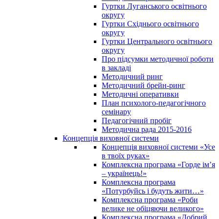
Гуртки Луганського освітнього
округу
Гуртки Східнього освітнього
округу
Гуртки Центрального освітнього
округу
Про підсумки методичної роботи
в закладі
Методичний ринг
Методичний брейн-ринг
Методичні оперативки
План психолого-педагогічного
семінару
Педагогічний пробіг
Методична рада 2015-2016
Концепція виховної системи
Концепція виховної системи «Усе
в твоїх руках»
Комплексна програма «Горде ім’я
– українець!»
Комплексна програма
«Потурбуйсь і будуть жити…»
Комплексна програма «Роби
велике не обіцяючи великого»
Комплексна програма «Добрий