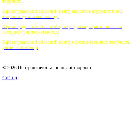
творчості
Кіровоградський обласний центр еколого-натуралістичної
творчості учнівської молоді
Кіровоградський обласний центр туризму, краєзнавства та
екскурсій учнівської молоді
Кіровоградський обласний центр науково-технічної творчості
учнівської молоді
© 2026 Центр дитячої та юнацької творчості
Go Top