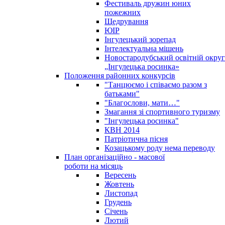
Фестиваль дружин юних
пожежних
Щедрування
ЮІР
Інгулецький зорепад
Інтелектуальна мішень
Новостародубський освітній округ
„Інгулецька росинка»
Положення районних конкурсів
"Танцюємо і співаємо разом з
батьками"
"Благослови, мати…"
Змагання зі спортивного туризму
"Інгулецька росинка"
КВН 2014
Патріотична пісня
Козацькому роду нема переводу
План організаційно - масової
роботи на місяць
Вересень
Жовтень
Листопад
Грудень
Січень
Лютий