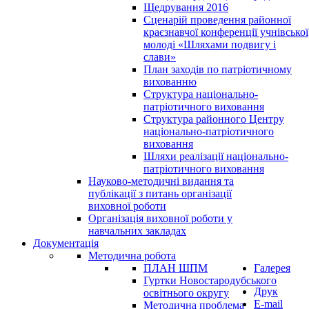
Щедрування 2016
Сценарій проведення районної
краєзнавчої конференції учнівської
молоді «Шляхами подвигу і
слави»
План заходів по патріотичному
вихованню
Структура національно-
патріотичного виховання
Структура районного Центру
національно-патріотичного
виховання
Шляхи реалізації національно-
патріотичного виховання
Науково-методичні видання та
публікації з питань організації
виховної роботи
Організація виховної роботи у
навчальних закладах
Документація
Методична робота
ПЛАН ШПМ
Галерея
Гуртки Новостародубського
Друк
освітнього округу
E-mail
Методична проблема