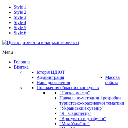
Style 1
Style 2
Style 3
Style 4
Style 5
Style 6
Menu
Головна
Візитка
Історія ЦДЮТ
Адміністрація
Масова
Наші досягнення
робота
Положення обласних конкурсів
"Плекаємо сад"
Навчально-методичні розробки
туристсько-краєзнавчої тематики
"Український сувенір"
"Я - Європеєць"
"Врятувати від забуття"
"Моя Україно!"