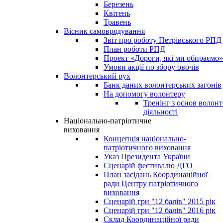
Березень
Квітень
Травень
Вісник самоврядування
Звіт про роботу Петрівського РПД
План роботи РПД
Проект «Дороги, які ми обираємо»
Умови акції по збору овочів
Волонтерський рух
Банк даних волонтерських загонів
На допомогу волонтеру
Тренінг з основ волонт
діяльності
Національно-патріотичне
виховання
Концепція національно-
патріотичного виховання
Указ Президента України
Сценарій фестивалю ДГО
План засідань Координаційної
ради Центру патріотичного
виховання
Сценарій гри "12 балів" 2015 рік
Сценарій гри "12 балів" 2016 рік
Склад Координаційної ради