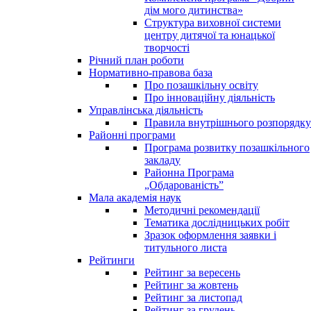
дім мого дитинства»
Структура виховної системи
центру дитячої та юнацької
творчості
Річний план роботи
Нормативно-правова база
Про позашкільну освіту
Про інноваційну діяльність
Управлінська діяльність
Правила внутрішнього розпорядку
Районні програми
Програма розвитку позашкільного
закладу
Районна Програма
„Обдарованість”
Мала академія наук
Методичні рекомендації
Тематика дослідницьких робіт
Зразок оформлення заявки і
титульного листа
Рейтинги
Рейтинг за вересень
Рейтинг за жовтень
Рейтинг за листопад
Рейтинг за грудень