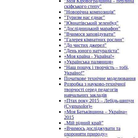
"Моя Кіровоградщина – перлина
скіфського степу"
"Новорічна композиція"
"Туризм нас єднає"
"Юннатівський зеленбуд"
"Дослідницький марафон"
"Вчимося заповідувати"
"Галерея кімнатних рослин"
"До чистих джерел"
"День юного натураліста"
«Моя країна - Україна!»
«Українська паляниця»
“Наш пошук і творчість – тобі,
Україно!”
Початкове технічне моделювання
Розробка з науково-технічної
творчості серед педагогів
навчальних закладів
«Птах року 2015 – Лебідь-шипун
(Cygnusolor)»
«Моя Батьківщина – Україна»
2015
„Мій рідний край”
«Вчимось досліджувати та
охороняти природу»