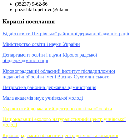
(05237) 9-62-66
pozashkila-petrovo@ukr.net
Корисні посилання
Відділ освіти Петрівської районної державної адміністрації
Міністерство освіти і науки України
Департамент освіти і науки Кіровоградської
облдержадміністрації
Кіровоградський обласний інститут післядипломної
педагогічної освіти імені Василя Сухомлинського
Петрівська районна державна адміністрація
Мала академія наук учнівської молоді
Український державний центр позашкільної освіти
Національний еколого-натуралістичний центр учнівської
молоді
Кіровоградський обласний центр дитячої та юнацької