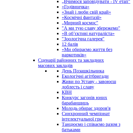
„Вчимося заповідувати - ІV етап"
«Годівничка»
«Знай і люби свій край»
«Космічні фантазії»
„Мирний космос"
"А ми тую славу збережемо"
«В об’єктиві натураліста»
"Зоологічна галерея"
12 балів
«Ми обираємо життя без
наркотиків»
Сценарії районних та закладних
масових закладів
День Позашкільника
Екологічні агітбригади
Живи по Уставу - завоюєш
доблесть і славу
КВН
Конкурс загонів юних
барабанщиць
Молодь обирає здоров'я
Синхронний чемпіонат
інтелектуальної гри
Танцюємо і співаємо разом з
батьками