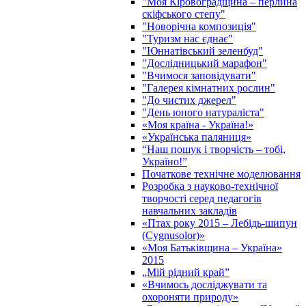
"Моя Кіровоградщина – перлина
скіфського степу"
"Новорічна композиція"
"Туризм нас єднає"
"Юннатівський зеленбуд"
"Дослідницький марафон"
"Вчимося заповідувати"
"Галерея кімнатних рослин"
"До чистих джерел"
"День юного натураліста"
«Моя країна - Україна!»
«Українська паляниця»
“Наш пошук і творчість – тобі,
Україно!”
Початкове технічне моделювання
Розробка з науково-технічної
творчості серед педагогів
навчальних закладів
«Птах року 2015 – Лебідь-шипун
(Cygnusolor)»
«Моя Батьківщина – Україна»
2015
„Мій рідний край”
«Вчимось досліджувати та
охороняти природу»