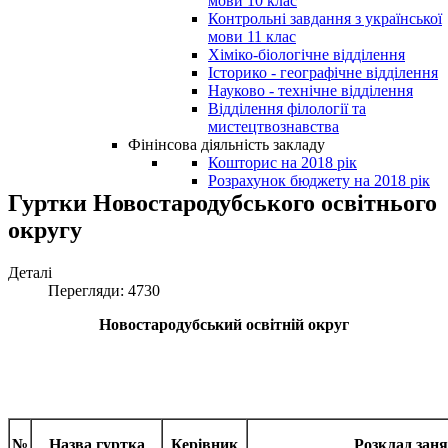
мови 10 клас
Контрольні завдання з української
мови 11 клас
Хіміко-біологічне відділення
Історико - географічне відділення
Науково - технічне відділення
Відділення філології та
мистецтвознавства
Фінінсова діяльність закладу
Кошторис на 2018 рік
Розрахунок бюджету на 2018 рік
Гуртки Новостародубського освітнього
округу
Деталі
Перегляди: 4730
Новостародубський освітній округ
№
Назва гуртка
Керівник
Розклад зан