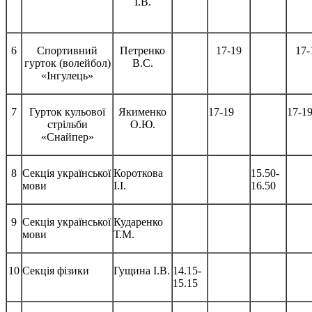
І.В.
6
Спортивний
Петренко
17-19
17-
гурток (волейбол)
В.С.
«Інгулець»
7
Гурток кульової
Якименко
17-19
17-1
стрільби
О.Ю.
«Снайпер»
8
Секція української
Короткова
15.50-
мови
І.І.
16.50
9
Секція української
Кударенко
мови
Т.М.
10
Секція фізики
Гущина І.В.
14.15-
15.15