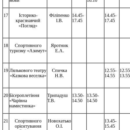
мови
16.10
17
Історико-
Філіпенко
14.45-
14.45-
краєзнавчий
І.В.
17.45
17.45
«Погляд»
18
Спортивного
Яротник
туризму «Азимут»
Е.А.
19
Лялькового театру
Спичка
12.55-
12.55
«Казкова веселка»
Н.В.
14.55
13.55
20
Бісероплетіння
Трипадуш
13.50-
13.50-
«Чарівна
Т.В.
14.50
14.50
намистинка»
21
Спортивного
Новохатько
13.45-
орієнтування
О.І.
15.45