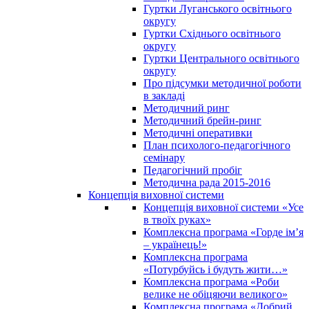
Гуртки Луганського освітнього
округу
Гуртки Східнього освітнього
округу
Гуртки Центрального освітнього
округу
Про підсумки методичної роботи
в закладі
Методичний ринг
Методичний брейн-ринг
Методичні оперативки
План психолого-педагогічного
семінару
Педагогічний пробіг
Методична рада 2015-2016
Концепція виховної системи
Концепція виховної системи «Усе
в твоїх руках»
Комплексна програма «Горде ім’я
– українець!»
Комплексна програма
«Потурбуйсь і будуть жити…»
Комплексна програма «Роби
велике не обіцяючи великого»
Комплексна програма «Добрий