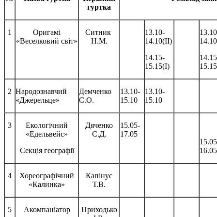
гуртка
1
Оригамі
Ситник
13.10-
13.10
«Веселковий світ»
Н.М.
14.10(ІІ)
14.10
14.15-
14.15
15.15(І)
15.15
2
Народознавчий
Демченко
13.10-
13.10-
«Джерельце»
С.О.
15.10
15.10
3
Екологічний
Дяченко
15.05-
«Едельвейс»
С.Д.
17.05
15.05
Секція географії
16.05
4
Хореографічний
Капінус
«Калинка»
Т.В.
5
Акомпаніатор
Приходько