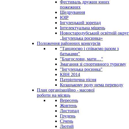
Фестиваль дружин юних
пожежних
Щедрування
ЮІР
Інгулецький зорепад
Інтелектуальна мішень
Новостародубський освітній округ
„Інгулецька росинка»
Положення районних конкурсів
"Танцюємо і співаємо разом з
батьками"
"Благослови, мати…"
Змагання зі спортивного туризму
"Інгулецька росинка"
КВН 2014
Патріотична пісня
Козацькому роду нема переводу
План організаційно - масової
роботи на місяць
Вересень
Жовтень
Листопад
Грудень
Січень
Лютий