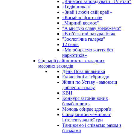
„Вчимося заповідувати - ІV етап"
«Годівничка»
«Знай і люби свій край»
«Космічні фантазії»
„Мирний космос"
"А ми тую славу збережемо"
«В об’єктиві натураліста»
"Зоологічна галерея"
12 балів
«Ми обираємо життя без
наркотиків»
Сценарії районних та закладних
масових закладів
День Позашкільника
Екологічні агітбригади
Живи по Уставу - завоюєш
доблесть і славу
КВН
Конкурс загонів юних
барабанщиць
Молодь обирає здоров'я
Синхронний чемпіонат
інтелектуальної гри
Танцюємо і співаємо разом з
батьками