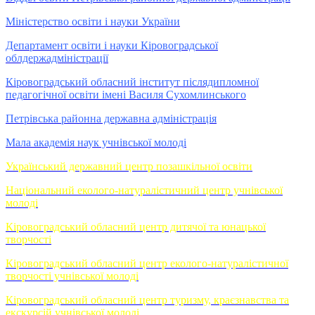
Міністерство освіти і науки України
Департамент освіти і науки Кіровоградської
облдержадміністрації
Кіровоградський обласний інститут післядипломної
педагогічної освіти імені Василя Сухомлинського
Петрівська районна державна адміністрація
Мала академія наук учнівської молоді
Український державний центр позашкільної освіти
Національний еколого-натуралістичний центр учнівської
молоді
Кіровоградський обласний центр дитячої та юнацької
творчості
Кіровоградський обласний центр еколого-натуралістичної
творчості учнівської молоді
Кіровоградський обласний центр туризму, краєзнавства та
екскурсій учнівської молоді