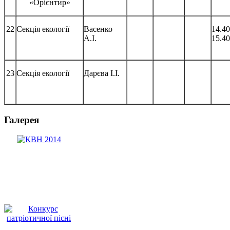
«Орієнтир»
22
Секція екології
Васенко
14.40
А.І.
15.40
23
Секція екології
Дарєва І.І.
Галерея