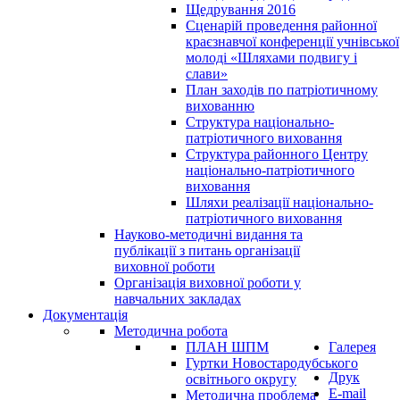
Щедрування 2016
Сценарій проведення районної
краєзнавчої конференції учнівської
молоді «Шляхами подвигу і
слави»
План заходів по патріотичному
вихованню
Структура національно-
патріотичного виховання
Структура районного Центру
національно-патріотичного
виховання
Шляхи реалізації національно-
патріотичного виховання
Науково-методичні видання та
публікації з питань організації
виховної роботи
Організація виховної роботи у
навчальних закладах
Документація
Методична робота
ПЛАН ШПМ
Галерея
Гуртки Новостародубського
Друк
освітнього округу
E-mail
Методична проблема