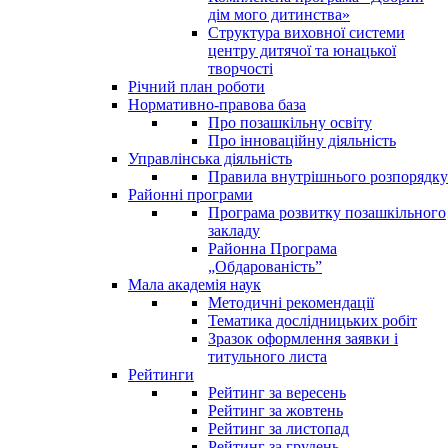
дім мого дитинства»
Структура виховної системи
центру дитячої та юнацької
творчості
Річний план роботи
Нормативно-правова база
Про позашкільну освіту
Про інноваційну діяльність
Управлінська діяльність
Правила внутрішнього розпорядку
Районні програми
Програма розвитку позашкільного
закладу
Районна Програма
„Обдарованість”
Мала академія наук
Методичні рекомендації
Тематика дослідницьких робіт
Зразок оформлення заявки і
титульного листа
Рейтинги
Рейтинг за вересень
Рейтинг за жовтень
Рейтинг за листопад
Рейтинг за грудень