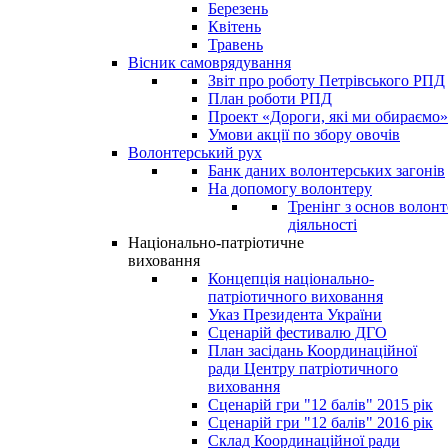
Березень
Квітень
Травень
Вісник самоврядування
Звіт про роботу Петрівського РПД
План роботи РПД
Проект «Дороги, які ми обираємо»
Умови акції по збору овочів
Волонтерський рух
Банк даних волонтерських загонів
На допомогу волонтеру
Тренінг з основ волонт
діяльності
Національно-патріотичне
виховання
Концепція національно-
патріотичного виховання
Указ Президента України
Сценарій фестивалю ДГО
План засідань Координаційної
ради Центру патріотичного
виховання
Сценарій гри "12 балів" 2015 рік
Сценарій гри "12 балів" 2016 рік
Склад Координаційної ради