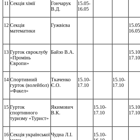
11
Секція хімії
Гончарук
15.05-
В.Д.
16.05
12
Секція
Гужвієва
15.05
математики
16.05
13
Гурток євроклубу
Байзо В.А.
15.10
«Промінь
17.10
Європи»
14
Спортивний
Ткаченко
15.10-
15.10-
гурток (волейбол)
Є.О.
17.10
17.10
«Факел»
15
Гурток
Якимович
15.10-
15.10
спортивного
В.К.
17.10
17.10
туризму «Турист»
16
Секція української
Чудна Л.І.
15.10-