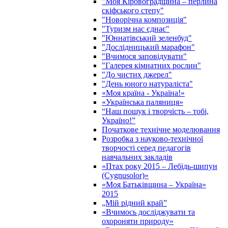
"Моя Кіровоградщина – перлина
скіфського степу"
"Новорічна композиція"
"Туризм нас єднає"
"Юннатівський зеленбуд"
"Дослідницький марафон"
"Вчимося заповідувати"
"Галерея кімнатних рослин"
"До чистих джерел"
"День юного натураліста"
«Моя країна - Україна!»
«Українська паляниця»
“Наш пошук і творчість – тобі,
Україно!”
Початкове технічне моделювання
Розробка з науково-технічної
творчості серед педагогів
навчальних закладів
«Птах року 2015 – Лебідь-шипун
(Cygnusolor)»
«Моя Батьківщина – Україна»
2015
„Мій рідний край”
«Вчимось досліджувати та
охороняти природу»