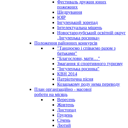
Фестиваль дружин юних
пожежних
Щедрування
ЮІР
Інгулецький зорепад
Інтелектуальна мішень
Новостародубський освітній округ
„Інгулецька росинка»
Положення районних конкурсів
"Танцюємо і співаємо разом з
батьками"
"Благослови, мати…"
Змагання зі спортивного туризму
"Інгулецька росинка"
КВН 2014
Патріотична пісня
Козацькому роду нема переводу
План організаційно - масової
роботи на місяць
Вересень
Жовтень
Листопад
Грудень
Січень
Лютий