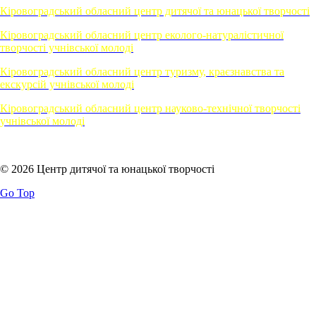
Кіровоградський обласний центр дитячої та юнацької творчості
Кіровоградський обласний центр еколого-натуралістичної
творчості учнівської молоді
Кіровоградський обласний центр туризму, краєзнавства та
екскурсій учнівської молоді
Кіровоградський обласний центр науково-технічної творчості
учнівської молоді
© 2026 Центр дитячої та юнацької творчості
Go Top