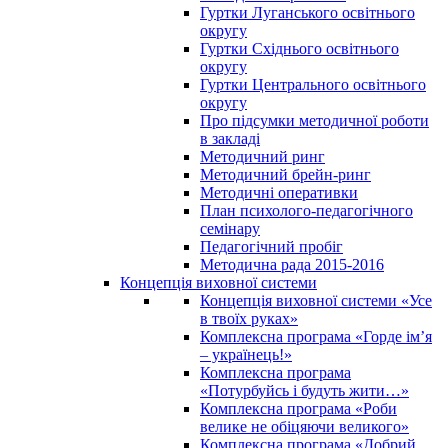
Гуртки Луганського освітнього
округу
Гуртки Східнього освітнього
округу
Гуртки Центрального освітнього
округу
Про підсумки методичної роботи
в закладі
Методичний ринг
Методичний брейн-ринг
Методичні оперативки
План психолого-педагогічного
семінару
Педагогічний пробіг
Методична рада 2015-2016
Концепція виховної системи
Концепція виховної системи «Усе
в твоїх руках»
Комплексна програма «Горде ім’я
– українець!»
Комплексна програма
«Потурбуйсь і будуть жити…»
Комплексна програма «Роби
велике не обіцяючи великого»
Комплексна програма «Добрий