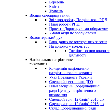
Березень
Квітень
Травень
Вісник самоврядування
Звіт про роботу Петрівського РПД
План роботи РПД
Проект «Дороги, які ми обираємо»
Умови акції по збору овочів
Волонтерський рух
Банк даних волонтерських загонів
На допомогу волонтеру
Тренінг з основ волонте
діяльності
Національно-патріотичне
виховання
Концепція національно-
патріотичного виховання
Указ Президента України
Сценарій фестивалю ДГО
План засідань Координаційної
ради Центру патріотичного
виховання
Сценарій гри "12 балів" 2015 рік
Сценарій гри "12 балів" 2016 рік
Склад Координаційної ради