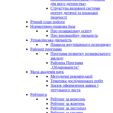
дім мого дитинства»
Структура виховної системи
центру дитячої та юнацької
творчості
Річний план роботи
Нормативно-правова база
Про позашкільну освіту
Про інноваційну діяльність
Управлінська діяльність
Правила внутрішнього розпорядку
Районні програми
Програма розвитку позашкільного
закладу
Районна Програма
„Обдарованість”
Мала академія наук
Методичні рекомендації
Тематика дослідницьких робіт
Зразок оформлення заявки і
титульного листа
Рейтинги
Рейтинг за вересень
Рейтинг за жовтень
Рейтинг за листопад
Рейтинг за грудень