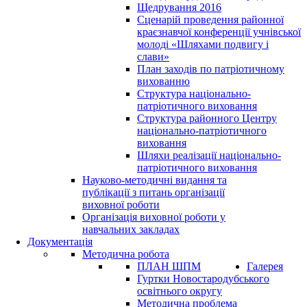
Щедрування 2016
Сценарій проведення районної
краєзнавчої конференції учнівської
молоді «Шляхами подвигу і
слави»
План заходів по патріотичному
вихованню
Структура національно-
патріотичного виховання
Структура районного Центру
національно-патріотичного
виховання
Шляхи реалізації національно-
патріотичного виховання
Науково-методичні видання та
публікації з питань організації
виховної роботи
Організація виховної роботи у
навчальних закладах
Документація
Методична робота
ПЛАН ШПМ
Галерея
Гуртки Новостародубського
освітнього округу
Методична проблема