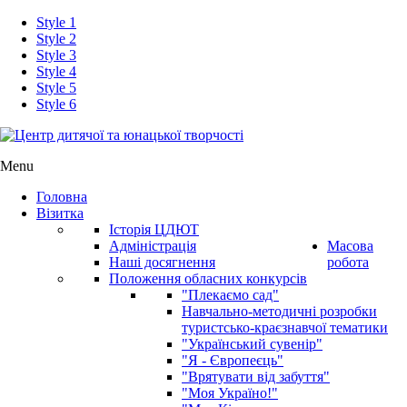
Style 1
Style 2
Style 3
Style 4
Style 5
Style 6
Menu
Головна
Візитка
Історія ЦДЮТ
Адміністрація
Масова
Наші досягнення
робота
Положення обласних конкурсів
"Плекаємо сад"
Навчально-методичні розробки
туристсько-краєзнавчої тематики
"Український сувенір"
"Я - Європеєць"
"Врятувати від забуття"
"Моя Україно!"