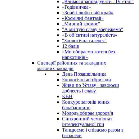
„Вчимося заповідувати - ІV етап"
«Годівничка»
«Знай і люби свій край»
«Космічні фантазії»
„Мирний космос"
"А ми тую славу збережемо"
«В об’єктиві натураліста»
"Зоологічна галерея"
12 балів
«Ми обираємо життя без
наркотиків»
Сценарії районних та закладних
масових закладів
День Позашкільника
Екологічні агітбригади
Живи по Уставу - завоюєш
доблесть і славу
КВН
Конкурс загонів юних
барабанщиць
Молодь обирає здоров'я
Синхронний чемпіонат
інтелектуальної гри
Танцюємо і співаємо разом з
батьками