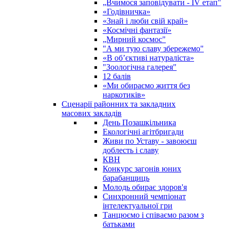
„Вчимося заповідувати - ІV етап"
«Годівничка»
«Знай і люби свій край»
«Космічні фантазії»
„Мирний космос"
"А ми тую славу збережемо"
«В об’єктиві натураліста»
"Зоологічна галерея"
12 балів
«Ми обираємо життя без
наркотиків»
Сценарії районних та закладних
масових закладів
День Позашкільника
Екологічні агітбригади
Живи по Уставу - завоюєш
доблесть і славу
КВН
Конкурс загонів юних
барабанщиць
Молодь обирає здоров'я
Синхронний чемпіонат
інтелектуальної гри
Танцюємо і співаємо разом з
батьками