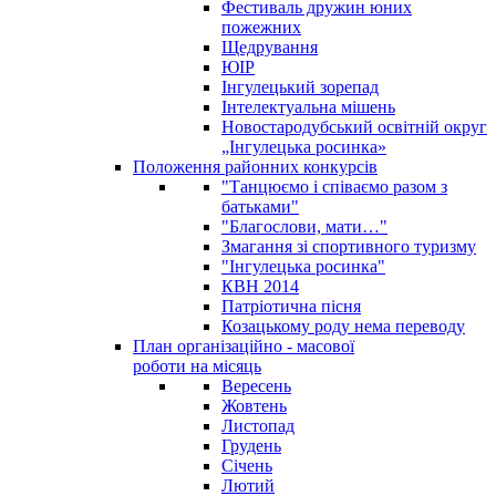
Фестиваль дружин юних
пожежних
Щедрування
ЮІР
Інгулецький зорепад
Інтелектуальна мішень
Новостародубський освітній округ
„Інгулецька росинка»
Положення районних конкурсів
"Танцюємо і співаємо разом з
батьками"
"Благослови, мати…"
Змагання зі спортивного туризму
"Інгулецька росинка"
КВН 2014
Патріотична пісня
Козацькому роду нема переводу
План організаційно - масової
роботи на місяць
Вересень
Жовтень
Листопад
Грудень
Січень
Лютий