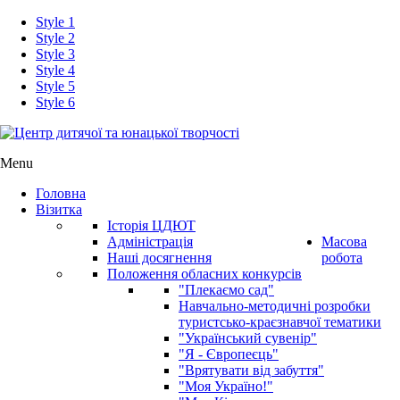
Style 1
Style 2
Style 3
Style 4
Style 5
Style 6
Menu
Головна
Візитка
Історія ЦДЮТ
Адміністрація
Масова
Наші досягнення
робота
Положення обласних конкурсів
"Плекаємо сад"
Навчально-методичні розробки
туристсько-краєзнавчої тематики
"Український сувенір"
"Я - Європеєць"
"Врятувати від забуття"
"Моя Україно!"