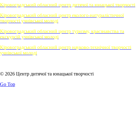
Кіровоградський обласний центр дитячої та юнацької творчості
Кіровоградський обласний центр еколого-натуралістичної
творчості учнівської молоді
Кіровоградський обласний центр туризму, краєзнавства та
екскурсій учнівської молоді
Кіровоградський обласний центр науково-технічної творчості
учнівської молоді
© 2026 Центр дитячої та юнацької творчості
Go Top