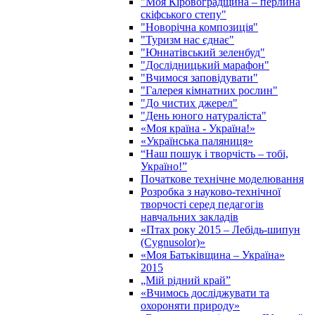
"Моя Кіровоградщина – перлина
скіфського степу"
"Новорічна композиція"
"Туризм нас єднає"
"Юннатівський зеленбуд"
"Дослідницький марафон"
"Вчимося заповідувати"
"Галерея кімнатних рослин"
"До чистих джерел"
"День юного натураліста"
«Моя країна - Україна!»
«Українська паляниця»
“Наш пошук і творчість – тобі,
Україно!”
Початкове технічне моделювання
Розробка з науково-технічної
творчості серед педагогів
навчальних закладів
«Птах року 2015 – Лебідь-шипун
(Cygnusolor)»
«Моя Батьківщина – Україна»
2015
„Мій рідний край”
«Вчимось досліджувати та
охороняти природу»