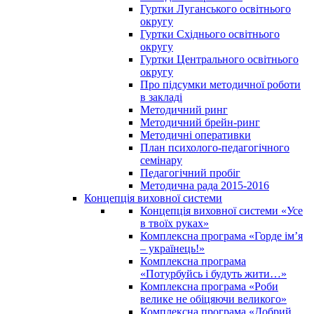
Гуртки Луганського освітнього
округу
Гуртки Східнього освітнього
округу
Гуртки Центрального освітнього
округу
Про підсумки методичної роботи
в закладі
Методичний ринг
Методичний брейн-ринг
Методичні оперативки
План психолого-педагогічного
семінару
Педагогічний пробіг
Методична рада 2015-2016
Концепція виховної системи
Концепція виховної системи «Усе
в твоїх руках»
Комплексна програма «Горде ім’я
– українець!»
Комплексна програма
«Потурбуйсь і будуть жити…»
Комплексна програма «Роби
велике не обіцяючи великого»
Комплексна програма «Добрий