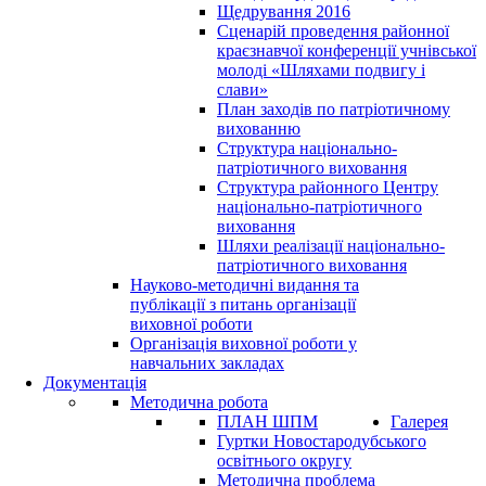
Щедрування 2016
Сценарій проведення районної
краєзнавчої конференції учнівської
молоді «Шляхами подвигу і
слави»
План заходів по патріотичному
вихованню
Структура національно-
патріотичного виховання
Структура районного Центру
національно-патріотичного
виховання
Шляхи реалізації національно-
патріотичного виховання
Науково-методичні видання та
публікації з питань організації
виховної роботи
Організація виховної роботи у
навчальних закладах
Документація
Методична робота
ПЛАН ШПМ
Галерея
Гуртки Новостародубського
освітнього округу
Методична проблема