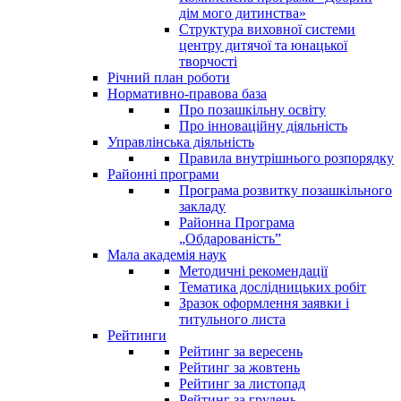
дім мого дитинства»
Структура виховної системи
центру дитячої та юнацької
творчості
Річний план роботи
Нормативно-правова база
Про позашкільну освіту
Про інноваційну діяльність
Управлінська діяльність
Правила внутрішнього розпорядку
Районні програми
Програма розвитку позашкільного
закладу
Районна Програма
„Обдарованість”
Мала академія наук
Методичні рекомендації
Тематика дослідницьких робіт
Зразок оформлення заявки і
титульного листа
Рейтинги
Рейтинг за вересень
Рейтинг за жовтень
Рейтинг за листопад
Рейтинг за грудень