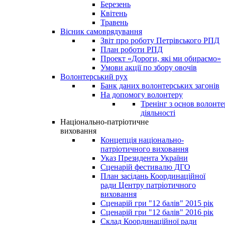
Березень
Квітень
Травень
Вісник самоврядування
Звіт про роботу Петрівського РПД
План роботи РПД
Проект «Дороги, які ми обираємо»
Умови акції по збору овочів
Волонтерський рух
Банк даних волонтерських загонів
На допомогу волонтеру
Тренінг з основ волонте
діяльності
Національно-патріотичне
виховання
Концепція національно-
патріотичного виховання
Указ Президента України
Сценарій фестивалю ДГО
План засідань Координаційної
ради Центру патріотичного
виховання
Сценарій гри "12 балів" 2015 рік
Сценарій гри "12 балів" 2016 рік
Склад Координаційної ради