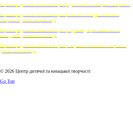
Кіровоградський обласний центр дитячої та юнацької творчості
Кіровоградський обласний центр еколого-натуралістичної
творчості учнівської молоді
Кіровоградський обласний центр туризму, краєзнавства та
екскурсій учнівської молоді
Кіровоградський обласний центр науково-технічної творчості
учнівської молоді
© 2026 Центр дитячої та юнацької творчості
Go Top