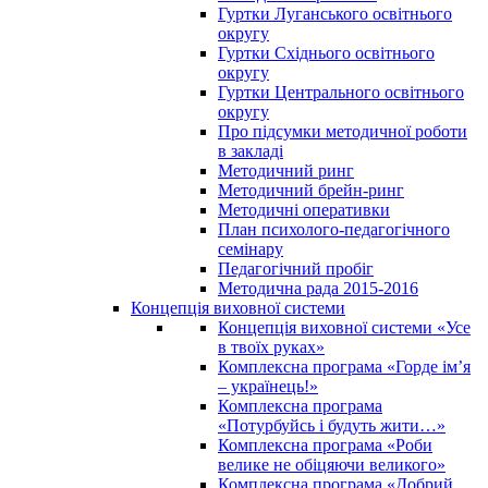
Гуртки Луганського освітнього
округу
Гуртки Східнього освітнього
округу
Гуртки Центрального освітнього
округу
Про підсумки методичної роботи
в закладі
Методичний ринг
Методичний брейн-ринг
Методичні оперативки
План психолого-педагогічного
семінару
Педагогічний пробіг
Методична рада 2015-2016
Концепція виховної системи
Концепція виховної системи «Усе
в твоїх руках»
Комплексна програма «Горде ім’я
– українець!»
Комплексна програма
«Потурбуйсь і будуть жити…»
Комплексна програма «Роби
велике не обіцяючи великого»
Комплексна програма «Добрий