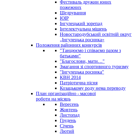
Фестиваль дружин юних
пожежних
Щедрування
ЮІР
Інгулецький зорепад
Інтелектуальна мішень
Новостародубський освітній округ
„Інгулецька росинка»
Положення районних конкурсів
"Танцюємо і співаємо разом з
батьками"
"Благослови, мати…"
Змагання зі спортивного туризму
"Інгулецька росинка"
КВН 2014
Патріотична пісня
Козацькому роду нема переводу
План організаційно - масової
роботи на місяць
Вересень
Жовтень
Листопад
Грудень
Січень
Лютий