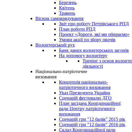
Березень
Квітень
Травень
Вісник самоврядування
Звіт про роботу Петрівського РПД
План роботи РПД
Проект «Дороги, які ми обираємо»
Умови акції по збору овочів
Волонтерський рух
Банк даних волонтерських загонів
На допомогу волонтеру
Тренінг з основ волонте
діяльності
Національно-патріотичне
виховання
Концепція національно-
патріотичного виховання
Указ Президента України
Сценарій фестивалю ДГО
План засідань Координаційної
ради Центру патріотичного
виховання
Сценарій гри "12 балів" 2015 рік
Сценарій гри "12 балів" 2016 рік
Склад Координаційної ради