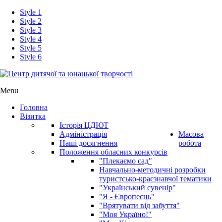
Style 1
Style 2
Style 3
Style 4
Style 5
Style 6
Menu
Головна
Візитка
Історія ЦДЮТ
Адміністрація
Масова
Наші досягнення
робота
Положення обласних конкурсів
"Плекаємо сад"
Навчально-методичні розробки
туристсько-краєзнавчої тематики
"Український сувенір"
"Я - Європеєць"
"Врятувати від забуття"
"Моя Україно!"