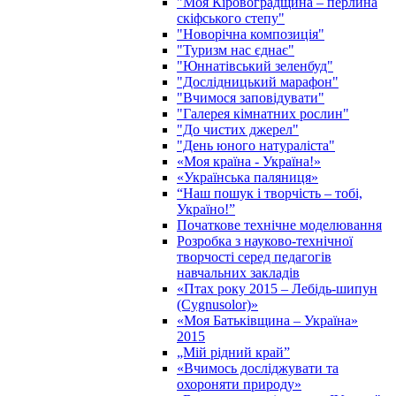
"Моя Кіровоградщина – перлина
скіфського степу"
"Новорічна композиція"
"Туризм нас єднає"
"Юннатівський зеленбуд"
"Дослідницький марафон"
"Вчимося заповідувати"
"Галерея кімнатних рослин"
"До чистих джерел"
"День юного натураліста"
«Моя країна - Україна!»
«Українська паляниця»
“Наш пошук і творчість – тобі,
Україно!”
Початкове технічне моделювання
Розробка з науково-технічної
творчості серед педагогів
навчальних закладів
«Птах року 2015 – Лебідь-шипун
(Cygnusolor)»
«Моя Батьківщина – Україна»
2015
„Мій рідний край”
«Вчимось досліджувати та
охороняти природу»