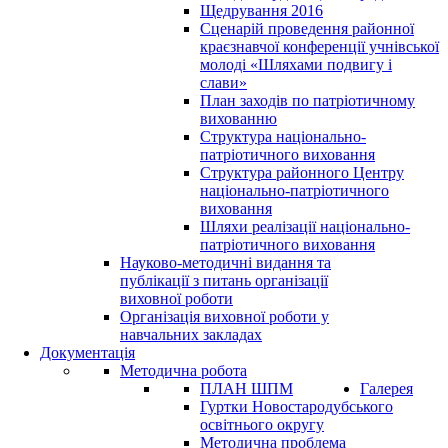
Щедрування 2016
Сценарій проведення районної
краєзнавчої конференції учнівської
молоді «Шляхами подвигу і
слави»
План заходів по патріотичному
вихованню
Структура національно-
патріотичного виховання
Структура районного Центру
національно-патріотичного
виховання
Шляхи реалізації національно-
патріотичного виховання
Науково-методичні видання та
публікації з питань організації
виховної роботи
Організація виховної роботи у
навчальних закладах
Документація
Методична робота
ПЛАН ШПМ
Галерея
Гуртки Новостародубського
освітнього округу
Методична проблема