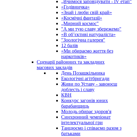
„Вчимося заповідувати - ІV етап"
«Годівничка»
«Знай і люби свій край»
«Космічні фантазії»
„Мирний космос"
"А ми тую славу збережемо"
«В об’єктиві натураліста»
"Зоологічна галерея"
12 балів
«Ми обираємо життя без
наркотиків»
Сценарії районних та закладних
масових закладів
День Позашкільника
Екологічні агітбригади
Живи по Уставу - завоюєш
доблесть і славу
КВН
Конкурс загонів юних
барабанщиць
Молодь обирає здоров'я
Синхронний чемпіонат
інтелектуальної гри
Танцюємо і співаємо разом з
батьками