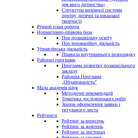
дім мого дитинства»
Структура виховної системи
центру дитячої та юнацької
творчості
Річний план роботи
Нормативно-правова база
Про позашкільну освіту
Про інноваційну діяльність
Управлінська діяльність
Правила внутрішнього розпорядку
Районні програми
Програма розвитку позашкільного
закладу
Районна Програма
„Обдарованість”
Мала академія наук
Методичні рекомендації
Тематика дослідницьких робіт
Зразок оформлення заявки і
титульного листа
Рейтинги
Рейтинг за вересень
Рейтинг за жовтень
Рейтинг за листопад
Рейтинг за грудень