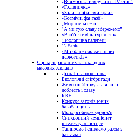
„Вчимося заповідувати - ІV етап"
«Годівничка»
«Знай і люби свій край»
«Космічні фантазії»
„Мирний космос"
"А ми тую славу збережемо"
«В об’єктиві натураліста»
"Зоологічна галерея"
12 балів
«Ми обираємо життя без
наркотиків»
Сценарії районних та закладних
масових закладів
День Позашкільника
Екологічні агітбригади
Живи по Уставу - завоюєш
доблесть і славу
КВН
Конкурс загонів юних
барабанщиць
Молодь обирає здоров'я
Синхронний чемпіонат
інтелектуальної гри
Танцюємо і співаємо разом з
батьками