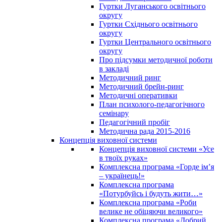
Гуртки Луганського освітнього
округу
Гуртки Східнього освітнього
округу
Гуртки Центрального освітнього
округу
Про підсумки методичної роботи
в закладі
Методичний ринг
Методичний брейн-ринг
Методичні оперативки
План психолого-педагогічного
семінару
Педагогічний пробіг
Методична рада 2015-2016
Концепція виховної системи
Концепція виховної системи «Усе
в твоїх руках»
Комплексна програма «Горде ім’я
– українець!»
Комплексна програма
«Потурбуйсь і будуть жити…»
Комплексна програма «Роби
велике не обіцяючи великого»
Комплексна програма «Добрий