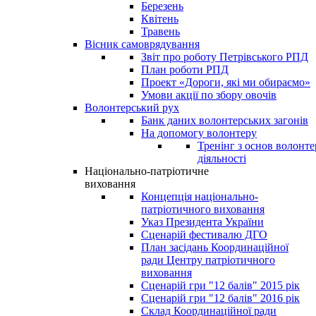
Березень
Квітень
Травень
Вісник самоврядування
Звіт про роботу Петрівського РПД
План роботи РПД
Проект «Дороги, які ми обираємо»
Умови акції по збору овочів
Волонтерський рух
Банк даних волонтерських загонів
На допомогу волонтеру
Тренінг з основ волонте
діяльності
Національно-патріотичне
виховання
Концепція національно-
патріотичного виховання
Указ Президента України
Сценарій фестивалю ДГО
План засідань Координаційної
ради Центру патріотичного
виховання
Сценарій гри "12 балів" 2015 рік
Сценарій гри "12 балів" 2016 рік
Склад Координаційної ради