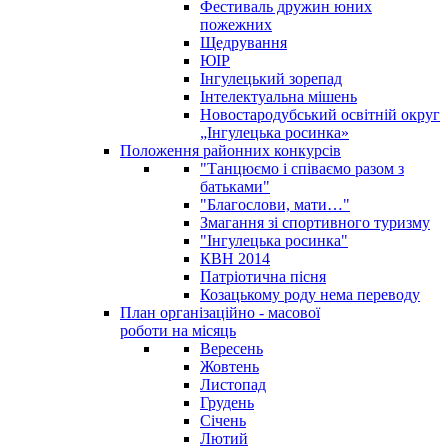
Фестиваль дружин юних
пожежних
Щедрування
ЮІР
Інгулецький зорепад
Інтелектуальна мішень
Новостародубський освітній округ
„Інгулецька росинка»
Положення районних конкурсів
"Танцюємо і співаємо разом з
батьками"
"Благослови, мати…"
Змагання зі спортивного туризму
"Інгулецька росинка"
КВН 2014
Патріотична пісня
Козацькому роду нема переводу
План організаційно - масової
роботи на місяць
Вересень
Жовтень
Листопад
Грудень
Січень
Лютий