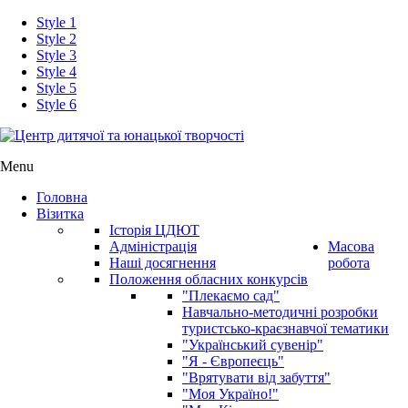
Style 1
Style 2
Style 3
Style 4
Style 5
Style 6
Menu
Головна
Візитка
Історія ЦДЮТ
Адміністрація
Масова
Наші досягнення
робота
Положення обласних конкурсів
"Плекаємо сад"
Навчально-методичні розробки
туристсько-краєзнавчої тематики
"Український сувенір"
"Я - Європеєць"
"Врятувати від забуття"
"Моя Україно!"