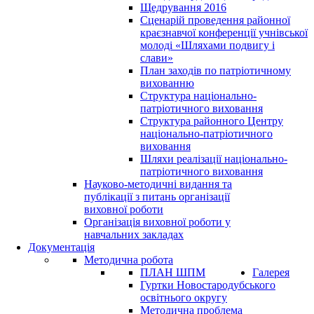
Щедрування 2016
Сценарій проведення районної
краєзнавчої конференції учнівської
молоді «Шляхами подвигу і
слави»
План заходів по патріотичному
вихованню
Структура національно-
патріотичного виховання
Структура районного Центру
національно-патріотичного
виховання
Шляхи реалізації національно-
патріотичного виховання
Науково-методичні видання та
публікації з питань організації
виховної роботи
Організація виховної роботи у
навчальних закладах
Документація
Методична робота
ПЛАН ШПМ
Галерея
Гуртки Новостародубського
освітнього округу
Методична проблема