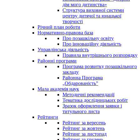
дім мого дитинства»
Структура виховної системи
центру дитячої та юнацької
творчості
Річний план роботи
Нормативно-правова база
Про позашкільну освіту
Про інноваційну діяльність
Управлінська діяльність
Правила внутрішнього розпорядку
Районні програми
Програма розвитку позашкільного
закладу
Районна Програма
„Обдарованість”
Мала академія наук
Методичні рекомендації
Тематика дослідницьких робіт
Зразок оформлення заявки і
титульного листа
Рейтинги
Рейтинг за вересень
Рейтинг за жовтень
Рейтинг за листопад
Рейтинг за грудень