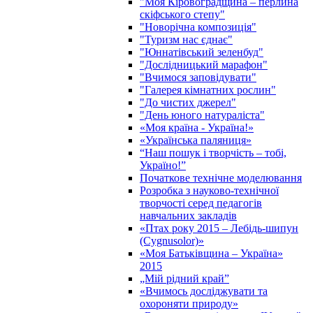
"Моя Кіровоградщина – перлина
скіфського степу"
"Новорічна композиція"
"Туризм нас єднає"
"Юннатівський зеленбуд"
"Дослідницький марафон"
"Вчимося заповідувати"
"Галерея кімнатних рослин"
"До чистих джерел"
"День юного натураліста"
«Моя країна - Україна!»
«Українська паляниця»
“Наш пошук і творчість – тобі,
Україно!”
Початкове технічне моделювання
Розробка з науково-технічної
творчості серед педагогів
навчальних закладів
«Птах року 2015 – Лебідь-шипун
(Cygnusolor)»
«Моя Батьківщина – Україна»
2015
„Мій рідний край”
«Вчимось досліджувати та
охороняти природу»