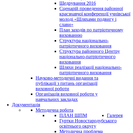
Щедрування 2016
Сценарій проведення районної
краєзнавчої конференції учнівської
молоді «Шляхами подвигу і
слави»
План заходів по патріотичному
вихованню
Структура національно-
патріотичного виховання
Структура районного Центру
національно-патріотичного
виховання
Шляхи реалізації національно-
патріотичного виховання
Науково-методичні видання та
публікації з питань організації
виховної роботи
Організація виховної роботи у
навчальних закладах
Документація
Методична робота
ПЛАН ШПМ
Галерея
Гуртки Новостародубського
освітнього округу
Методична проблема