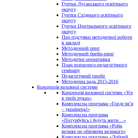
Гуртки Луганського освітнього
округу
Гуртки Східнього освітнього
округу
Гуртки Центрального освітнього
округу
Про підсумки методичної роботи
в закладі
Методичний ринг
Методичний брейн-ринг
Методичні оперативки
План психолого-педагогічного
семінару
Педагогічний пробіг
Методична рада 2015-2016
Концепція виховної системи
Концепція виховної системи «Усе
в твоїх руках»
Комплексна програма «Горде ім’я
– українець!»
Комплексна програма
«Потурбуйсь і будуть жити…»
Комплексна програма «Роби
велике не обіцяючи великого»
Комплексна програма «Добрий