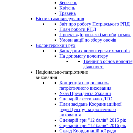
Березень
Квітень
Травень
Вісник самоврядування
Звіт про роботу Петрівського РПД
План роботи РПД
Проект «Дороги, які ми обираємо»
Умови акції по збору овочів
Волонтерський рух
Банк даних волонтерських загонів
На допомогу волонтеру
Тренінг з основ волонте
діяльності
Національно-патріотичне
виховання
Концепція національно-
патріотичного виховання
Указ Президента України
Сценарій фестивалю ДГО
План засідань Координаційної
ради Центру патріотичного
виховання
Сценарій гри "12 балів" 2015 рік
Сценарій гри "12 балів" 2016 рік
Склад Координаційної ради