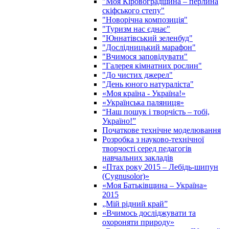
"Моя Кіровоградщина – перлина
скіфського степу"
"Новорічна композиція"
"Туризм нас єднає"
"Юннатівський зеленбуд"
"Дослідницький марафон"
"Вчимося заповідувати"
"Галерея кімнатних рослин"
"До чистих джерел"
"День юного натураліста"
«Моя країна - Україна!»
«Українська паляниця»
“Наш пошук і творчість – тобі,
Україно!”
Початкове технічне моделювання
Розробка з науково-технічної
творчості серед педагогів
навчальних закладів
«Птах року 2015 – Лебідь-шипун
(Cygnusolor)»
«Моя Батьківщина – Україна»
2015
„Мій рідний край”
«Вчимось досліджувати та
охороняти природу»