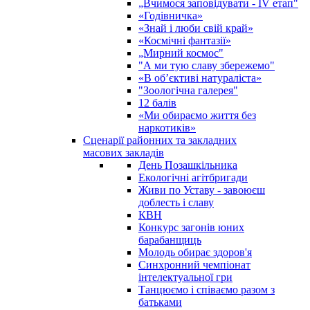
„Вчимося заповідувати - ІV етап"
«Годівничка»
«Знай і люби свій край»
«Космічні фантазії»
„Мирний космос"
"А ми тую славу збережемо"
«В об’єктиві натураліста»
"Зоологічна галерея"
12 балів
«Ми обираємо життя без
наркотиків»
Сценарії районних та закладних
масових закладів
День Позашкільника
Екологічні агітбригади
Живи по Уставу - завоюєш
доблесть і славу
КВН
Конкурс загонів юних
барабанщиць
Молодь обирає здоров'я
Синхронний чемпіонат
інтелектуальної гри
Танцюємо і співаємо разом з
батьками