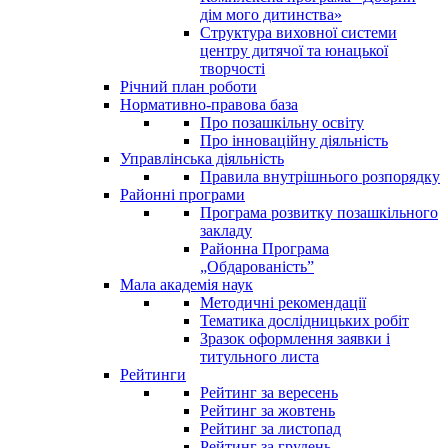
дім мого дитинства»
Структура виховної системи
центру дитячої та юнацької
творчості
Річний план роботи
Нормативно-правова база
Про позашкільну освіту
Про інноваційну діяльність
Управлінська діяльність
Правила внутрішнього розпорядку
Районні програми
Програма розвитку позашкільного
закладу
Районна Програма
„Обдарованість”
Мала академія наук
Методичні рекомендації
Тематика дослідницьких робіт
Зразок оформлення заявки і
титульного листа
Рейтинги
Рейтинг за вересень
Рейтинг за жовтень
Рейтинг за листопад
Рейтинг за грудень