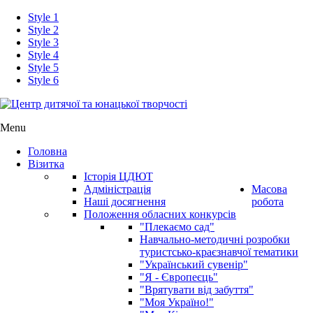
Style 1
Style 2
Style 3
Style 4
Style 5
Style 6
Menu
Головна
Візитка
Історія ЦДЮТ
Адміністрація
Масова
Наші досягнення
робота
Положення обласних конкурсів
"Плекаємо сад"
Навчально-методичні розробки
туристсько-краєзнавчої тематики
"Український сувенір"
"Я - Європеєць"
"Врятувати від забуття"
"Моя Україно!"