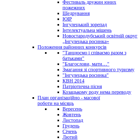
Фестиваль дружин юних
пожежних
Щедрування
ЮІР
Інгулецький зорепад
Інтелектуальна мішень
Новостародубський освітній округ
„Інгулецька росинка»
Положення районних конкурсів
"Танцюємо і співаємо разом з
батьками"
"Благослови, мати…"
Змагання зі спортивного туризму
"Інгулецька росинка"
КВН 2014
Патріотична пісня
Козацькому роду нема переводу
План організаційно - масової
роботи на місяць
Вересень
Жовтень
Листопад
Грудень
Січень
Лютий