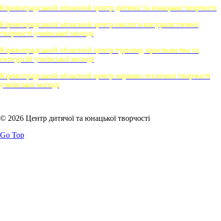
Кіровоградський обласний центр дитячої та юнацької творчості
Кіровоградський обласний центр еколого-натуралістичної
творчості учнівської молоді
Кіровоградський обласний центр туризму, краєзнавства та
екскурсій учнівської молоді
Кіровоградський обласний центр науково-технічної творчості
учнівської молоді
© 2026 Центр дитячої та юнацької творчості
Go Top