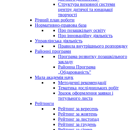
Структура виховної системи
центру дитячої та юнацької
творчості
Річний план роботи
Нормативно-правова база
Про позашкільну освіту
Про інноваційну діяльність
Управлінська діяльність
Правила внутрішнього розпорядку
Районні програми
Програма розвитку позашкільного
закладу
Районна Програма
„Обдарованість”
Мала академія наук
Методичні рекомендації
Тематика дослідницьких робіт
Зразок оформлення заявки і
титульного листа
Рейтинги
Рейтинг за вересень
Рейтинг за жовтень
Рейтинг за листопад
Рейтинг за грудень
Рейтинг за січень