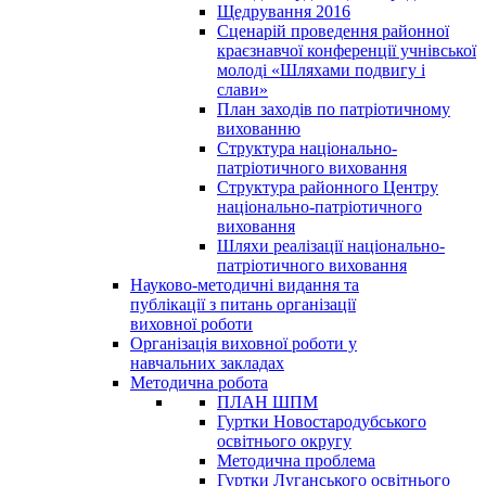
Щедрування 2016
Сценарій проведення районної
краєзнавчої конференції учнівської
молоді «Шляхами подвигу і
слави»
План заходів по патріотичному
вихованню
Структура національно-
патріотичного виховання
Структура районного Центру
національно-патріотичного
виховання
Шляхи реалізації національно-
патріотичного виховання
Науково-методичні видання та
публікації з питань організації
виховної роботи
Організація виховної роботи у
навчальних закладах
Методична робота
ПЛАН ШПМ
Гуртки Новостародубського
освітнього округу
Методична проблема
Гуртки Луганського освітнього