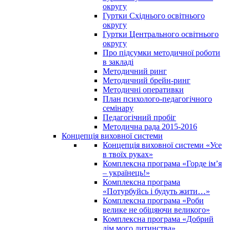
округу
Гуртки Східнього освітнього
округу
Гуртки Центрального освітнього
округу
Про підсумки методичної роботи
в закладі
Методичний ринг
Методичний брейн-ринг
Методичні оперативки
План психолого-педагогічного
семінару
Педагогічний пробіг
Методична рада 2015-2016
Концепція виховної системи
Концепція виховної системи «Усе
в твоїх руках»
Комплексна програма «Горде ім’я
– українець!»
Комплексна програма
«Потурбуйсь і будуть жити…»
Комплексна програма «Роби
велике не обіцяючи великого»
Комплексна програма «Добрий
дім мого дитинства»