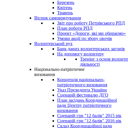
Березень
Квітень
Травень
Вісник самоврядування
Звіт про роботу Петрівського РПД
План роботи РПД
Проект «Дороги, які ми обираємо»
Умови акції по збору овочів
Волонтерський рух
Банк даних волонтерських загонів
На допомогу волонтеру
Тренінг з основ волонте
діяльності
Національно-патріотичне
виховання
Концепція національно-
патріотичного виховання
Указ Президента України
Сценарій фестивалю ДГО
План засідань Координаційної
ради Центру патріотичного
виховання
Сценарій гри "12 балів" 2015 рік
Сценарій гри "12 балів" 2016 рік
Склад Координаційної ради