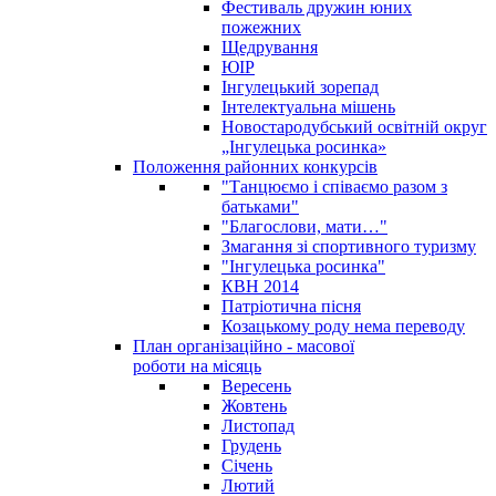
Фестиваль дружин юних
пожежних
Щедрування
ЮІР
Інгулецький зорепад
Інтелектуальна мішень
Новостародубський освітній округ
„Інгулецька росинка»
Положення районних конкурсів
"Танцюємо і співаємо разом з
батьками"
"Благослови, мати…"
Змагання зі спортивного туризму
"Інгулецька росинка"
КВН 2014
Патріотична пісня
Козацькому роду нема переводу
План організаційно - масової
роботи на місяць
Вересень
Жовтень
Листопад
Грудень
Січень
Лютий