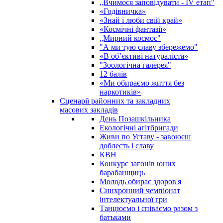
„Вчимося заповідувати - ІV етап"
«Годівничка»
«Знай і люби свій край»
«Космічні фантазії»
„Мирний космос"
"А ми тую славу збережемо"
«В об’єктиві натураліста»
"Зоологічна галерея"
12 балів
«Ми обираємо життя без
наркотиків»
Сценарії районних та закладних
масових закладів
День Позашкільника
Екологічні агітбригади
Живи по Уставу - завоюєш
доблесть і славу
КВН
Конкурс загонів юних
барабанщиць
Молодь обирає здоров'я
Синхронний чемпіонат
інтелектуальної гри
Танцюємо і співаємо разом з
батьками