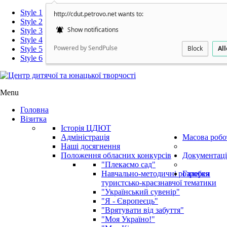
Style 1
http://cdut.petrovo.net wants to:
Style 2
Show notifications
Style 3
Style 4
Powered by SendPulse
Block
Al
Style 5
Style 6
Menu
Головна
Візитка
Історія ЦДЮТ
Адміністрація
Масова робо
Наші досягнення
Положення обласних конкурсів
Документаці
"Плекаємо сад"
Навчально-методичні розробки
Галерея
туристсько-краєзнавчої тематики
"Український сувенір"
"Я - Європеєць"
"Врятувати від забуття"
"Моя Україно!"