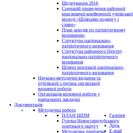
Щедрування 2016
Сценарій проведення районної
краєзнавчої конференції учнівської
молоді «Шляхами подвигу і
слави»
План заходів по патріотичному
вихованню
Структура національно-
патріотичного виховання
Структура районного Центру
національно-патріотичного
виховання
Шляхи реалізації національно-
патріотичного виховання
Науково-методичні видання та
публікації з питань організації
виховної роботи
Організація виховної роботи у
навчальних закладах
Документація
Методична робота
ПЛАН ШПМ
Галерея
Гуртки Новостародубського
Друк
освітнього округу
E-mail
Методична проблема