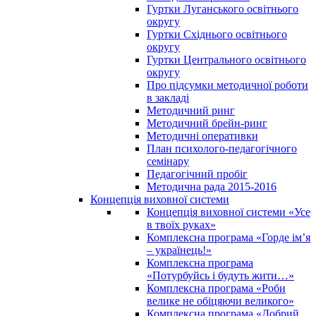
Гуртки Луганського освітнього
округу
Гуртки Східнього освітнього
округу
Гуртки Центрального освітнього
округу
Про підсумки методичної роботи
в закладі
Методичний ринг
Методичний брейн-ринг
Методичні оперативки
План психолого-педагогічного
семінару
Педагогічний пробіг
Методична рада 2015-2016
Концепція виховної системи
Концепція виховної системи «Усе
в твоїх руках»
Комплексна програма «Горде ім’я
– українець!»
Комплексна програма
«Потурбуйсь і будуть жити…»
Комплексна програма «Роби
велике не обіцяючи великого»
Комплексна програма «Добрий