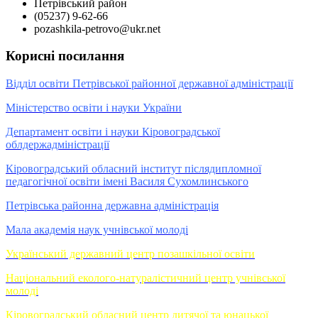
Петрівський район
(05237) 9-62-66
pozashkila-petrovo@ukr.net
Корисні посилання
Відділ освіти Петрівської районної державної адміністрації
Міністерство освіти і науки України
Департамент освіти і науки Кіровоградської
облдержадміністрації
Кіровоградський обласний інститут післядипломної
педагогічної освіти імені Василя Сухомлинського
Петрівська районна державна адміністрація
Мала академія наук учнівської молоді
Український державний центр позашкільної освіти
Національний еколого-натуралістичний центр учнівської
молоді
Кіровоградський обласний центр дитячої та юнацької