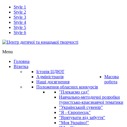
Style 1
Style 2
Style 3
Style 4
Style 5
Style 6
Menu
Головна
Візитка
Історія ЦДЮТ
Адміністрація
Масова
Наші досягнення
робота
Положення обласних конкурсів
"Плекаємо сад"
Навчально-методичні розробки
туристсько-краєзнавчої тематики
"Український сувенір"
"Я - Європеєць"
"Врятувати від забуття"
"Моя Україно!"