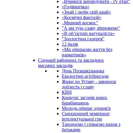
„Вчимося заповідувати - ІV етап"
«Годівничка»
«Знай і люби свій край»
«Космічні фантазії»
„Мирний космос"
"А ми тую славу збережемо"
«В об’єктиві натураліста»
"Зоологічна галерея"
12 балів
«Ми обираємо життя без
наркотиків»
Сценарії районних та закладних
масових закладів
День Позашкільника
Екологічні агітбригади
Живи по Уставу - завоюєш
доблесть і славу
КВН
Конкурс загонів юних
барабанщиць
Молодь обирає здоров'я
Синхронний чемпіонат
інтелектуальної гри
Танцюємо і співаємо разом з
батьками