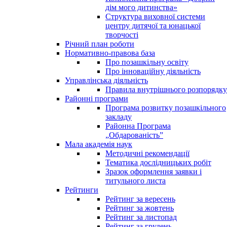
дім мого дитинства»
Структура виховної системи
центру дитячої та юнацької
творчості
Річний план роботи
Нормативно-правова база
Про позашкільну освіту
Про інноваційну діяльність
Управлінська діяльність
Правила внутрішнього розпорядку
Районні програми
Програма розвитку позашкільного
закладу
Районна Програма
„Обдарованість”
Мала академія наук
Методичні рекомендації
Тематика дослідницьких робіт
Зразок оформлення заявки і
титульного листа
Рейтинги
Рейтинг за вересень
Рейтинг за жовтень
Рейтинг за листопад
Рейтинг за грудень