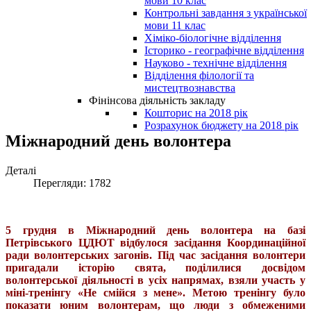
мови 10 клас
Контрольні завдання з української
мови 11 клас
Хіміко-біологічне відділення
Історико - географічне відділення
Науково - технічне відділення
Відділення філології та
мистецтвознавства
Фінінсова діяльність закладу
Кошторис на 2018 рік
Розрахунок бюджету на 2018 рік
Міжнародний день волонтера
Деталі
Перегляди: 1782
5 грудня в Міжнародний день волонтера на базі
Петрівського ЦДЮТ відбулося засідання Координаційної
ради волонтерських загонів. Під час засідання волонтери
пригадали історію свята, поділилися досвідом
волонтерської діяльності в усіх напрямах, взяли участь у
міні-тренінгу «Не смійся з мене». Метою тренінгу було
показати юним волонтерам, що люди з обмеженими