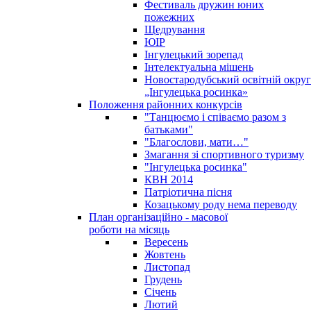
Фестиваль дружин юних
пожежних
Щедрування
ЮІР
Інгулецький зорепад
Інтелектуальна мішень
Новостародубський освітній округ
„Інгулецька росинка»
Положення районних конкурсів
"Танцюємо і співаємо разом з
батьками"
"Благослови, мати…"
Змагання зі спортивного туризму
"Інгулецька росинка"
КВН 2014
Патріотична пісня
Козацькому роду нема переводу
План організаційно - масової
роботи на місяць
Вересень
Жовтень
Листопад
Грудень
Січень
Лютий