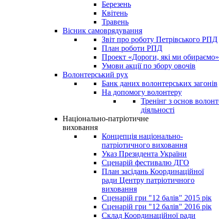
Березень
Квітень
Травень
Вісник самоврядування
Звіт про роботу Петрівського РПД
План роботи РПД
Проект «Дороги, які ми обираємо»
Умови акції по збору овочів
Волонтерський рух
Банк даних волонтерських загонів
На допомогу волонтеру
Тренінг з основ волонт
діяльності
Національно-патріотичне
виховання
Концепція національно-
патріотичного виховання
Указ Президента України
Сценарій фестивалю ДГО
План засідань Координаційної
ради Центру патріотичного
виховання
Сценарій гри "12 балів" 2015 рік
Сценарій гри "12 балів" 2016 рік
Склад Координаційної ради