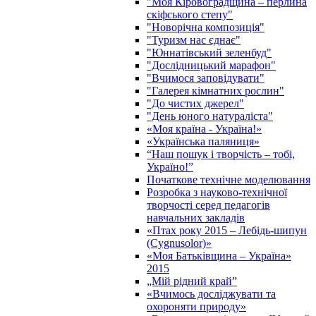
"Моя Кіровоградщина – перлина
скіфського степу"
"Новорічна композиція"
"Туризм нас єднає"
"Юннатівський зеленбуд"
"Дослідницький марафон"
"Вчимося заповідувати"
"Галерея кімнатних рослин"
"До чистих джерел"
"День юного натураліста"
«Моя країна - Україна!»
«Українська паляниця»
“Наш пошук і творчість – тобі,
Україно!”
Початкове технічне моделювання
Розробка з науково-технічної
творчості серед педагогів
навчальних закладів
«Птах року 2015 – Лебідь-шипун
(Cygnusolor)»
«Моя Батьківщина – Україна»
2015
„Мій рідний край”
«Вчимось досліджувати та
охороняти природу»