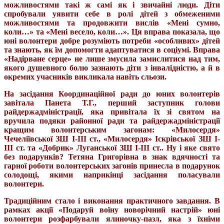
можливостями такі ж самі як і звичайні люди. Діти
спробували уявити себе в ролі дітей з обмеженими
можливостями та продовжити вислів «Мені сумно,
коли…» та «Мені весело, коли…». Ця вправа показала, що
юні волонтери добре розуміють потреби «особливих» дітей
та знають, як їм допомогти адаптуватися в соціумі. Вправа
«Надірване серце» не лише змусила замислитися над тим,
якого душевного болю зазнають діти з інвалідністю, а й в
окремих учасників викликала навіть сльози.
На засідання Координаційної ради до юних волонтерів
завітала Панета Т.Г., перший заступник голови
райдержадміністрації, яка привітала їх зі святом на
вручила подяки районної ради та райдержадміністрації
кращим волонтерським загонам: «Милосердя»
Чечеліївської ЗШ І-ІІІ ст., «Милосердя» Іскрівської ЗШ І-
ІІІ ст. та «Добрик» Луганської ЗШ І-ІІІ ст.. Ну і яке свято
без подарунків? Тетяна Григорівна в знак вдячності та
гарної роботи волонтерських загонів принесла в подарунок
солодощі, якими наприкінці засідання поласували
волонтери.
Традиційним стало і виконання практичного завдання. В
рамках акції «Подаруй воїну новорічний настрій» юні
волонтери розфарбували ялиночку-пазл, яка з їхніми