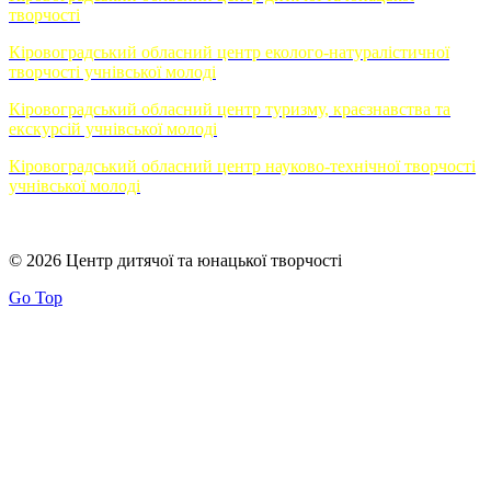
творчості
Кіровоградський обласний центр еколого-натуралістичної
творчості учнівської молоді
Кіровоградський обласний центр туризму, краєзнавства та
екскурсій учнівської молоді
Кіровоградський обласний центр науково-технічної творчості
учнівської молоді
© 2026 Центр дитячої та юнацької творчості
Go Top