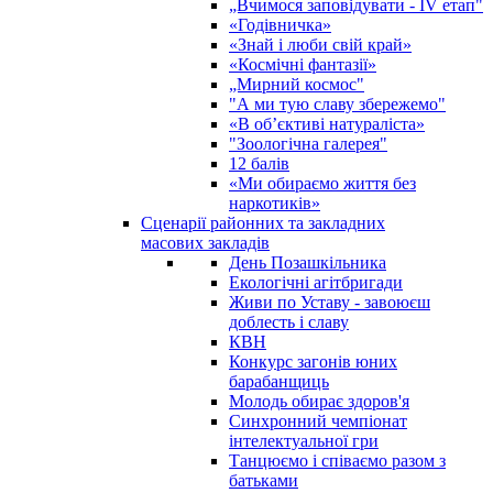
„Вчимося заповідувати - ІV етап"
«Годівничка»
«Знай і люби свій край»
«Космічні фантазії»
„Мирний космос"
"А ми тую славу збережемо"
«В об’єктиві натураліста»
"Зоологічна галерея"
12 балів
«Ми обираємо життя без
наркотиків»
Сценарії районних та закладних
масових закладів
День Позашкільника
Екологічні агітбригади
Живи по Уставу - завоюєш
доблесть і славу
КВН
Конкурс загонів юних
барабанщиць
Молодь обирає здоров'я
Синхронний чемпіонат
інтелектуальної гри
Танцюємо і співаємо разом з
батьками