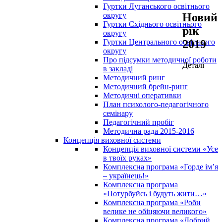
Гуртки Луганського освітнього
Новий
округу
Гуртки Східнього освітнього
рік
округу
2019
Гуртки Центрального освітнього
округу
Про підсумки методичної роботи
Деталі
в закладі
Методичний ринг
Методичний брейн-ринг
Методичні оперативки
План психолого-педагогічного
семінару
Педагогічний пробіг
Методична рада 2015-2016
Концепція виховної системи
Концепція виховної системи «Усе
в твоїх руках»
Комплексна програма «Горде ім’я
– українець!»
Комплексна програма
«Потурбуйсь і будуть жити…»
Комплексна програма «Роби
велике не обіцяючи великого»
Комплексна програма «Добрий