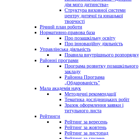
дім мого дитинства»
Структура виховної системи
центру дитячої та юнацької
творчості
Річний план роботи
Нормативно-правова база
Про позашкільну освіту
Про інноваційну діяльність
Управлінська діяльність
Правила внутрішнього розпорядку
Районні програми
Програма розвитку позашкільного
закладу
Районна Програма
„Обдарованість”
Мала академія наук
Методичні рекомендації
Тематика дослідницьких робіт
Зразок оформлення заявки і
титульного листа
Рейтинги
Рейтинг за вересень
Рейтинг за жовтень
Рейтинг за листопад
Рейтинг за грудень