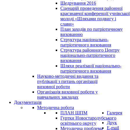
Щедрування 2016
Сценарій проведення районної
краєзнавчої конференції учнівської
молоді «Шляхами подвигу і
слави»
План заходів по патріотичному
вихованню
Структура національно-
патріотичного виховання
Структура районного Центру
національно-патріотичного
виховання
Шляхи реалізації національно-
патріотичного виховання
Науково-методичні видання та
публікації з питань організації
виховної роботи
Організація виховної роботи у
навчальних закладах
Документація
Методична робота
ПЛАН ШПМ
Галерея
Гуртки Новостародубського
Друк
освітнього округу
E-mail
Методична проблема