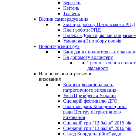
Березень
Квітень
Травень
Вісник самоврядування
Звіт про роботу Петрівського РПД
План роботи РПД
Проект «Дороги, які ми обираємо»
Умови акції по збору овочів
Волонтерський рух
Банк даних волонтерських загонів
На допомогу волонтеру
Тренінг з основ волонт
діяльності
Національно-патріотичне
виховання
Концепція національно-
патріотичного виховання
Указ Президента України
Сценарій фестивалю ДГО
План засідань Координаційної
ради Центру патріотичного
виховання
Сценарій гри "12 балів" 2015 рік
Сценарій гри "12 балів" 2016 рік
Склад Координаційної ради