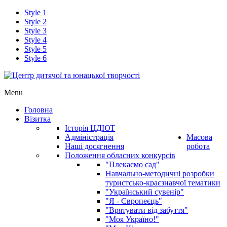
Style 1
Style 2
Style 3
Style 4
Style 5
Style 6
Menu
Головна
Візитка
Історія ЦДЮТ
Адміністрація
Масова
Наші досягнення
робота
Положення обласних конкурсів
"Плекаємо сад"
Навчально-методичні розробки
туристсько-краєзнавчої тематики
"Український сувенір"
"Я - Європеєць"
"Врятувати від забуття"
"Моя Україно!"