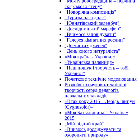
"Моя Кіровоградщина – перлина
скіфського степу"
"Новорічна композиція"
"Туризм нас єднає"
"Юннатівський зеленбуд"
"Дослідницький марафон"
"Вчимося заповідувати"
"Галерея кімнатних рослин"
"До чистих джерел"
"День юного натураліста"
«Моя країна - Україна!»
«Українська паляниця»
“Наш пошук і творчість – тобі,
Україно!”
Початкове технічне моделювання
Розробка з науково-технічної
творчості серед педагогів
навчальних закладів
«Птах року 2015 – Лебідь-шипун
(Cygnusolor)»
«Моя Батьківщина – Україна»
2015
„Мій рідний край”
«Вчимось досліджувати та
охороняти природу»