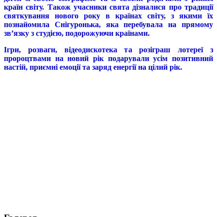
країн світу. Також учасники свята дізналися про традиції
святкування нового року в країнах світу, з якими їх
познайомила Снігуронька, яка перебувала на прямому
зв’язку з студією, подорожуючи країнами.
Ігри, розваги, відеодискотека та розіграш лотереї з
пророцтвами на новий рік подарували усім позитивний
настій, приємні емоції та заряд енергії на цілий рік.