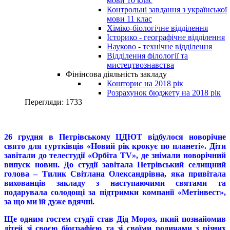
мови 10 клас
Контрольні завдання з української
мови 11 клас
Хіміко-біологічне відділення
Історико - географічне відділення
Науково - технічне відділення
Відділення філології та
мистецтвознавства
Фінінсова діяльність закладу
Кошторис на 2018 рік
Розрахунок бюджету на 2018 рік
Перегляди: 1733
26 грудня в Петрівському ЦДЮТ відбулося новорічне
свято для гуртківців «Новий рік крокує по планеті». Діти
завітали до телестудії «Орбіта ТV», де знімали новорічний
випуск новин. До студії завітала Петрівський селищний
голова – Тилик Світлана Олександрівна, яка привітала
вихованців закладу з наступаючими святами та
подарувала солодощі за підтримки компанії «Метінвест»,
за що ми їй дуже вдячні.
Ще одним гостем студії став Дід Мороз, який познайомив
дітей зі своєю біографією та зі своїми родичами з різних