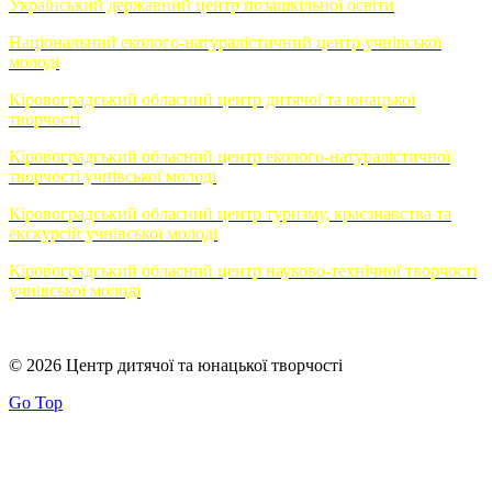
Український державний центр позашкільної освіти
Національний еколого-натуралістичний центр учнівської
молоді
Кіровоградський обласний центр дитячої та юнацької
творчості
Кіровоградський обласний центр еколого-натуралістичної
творчості учнівської молоді
Кіровоградський обласний центр туризму, краєзнавства та
екскурсій учнівської молоді
Кіровоградський обласний центр науково-технічної творчості
учнівської молоді
© 2026 Центр дитячої та юнацької творчості
Go Top