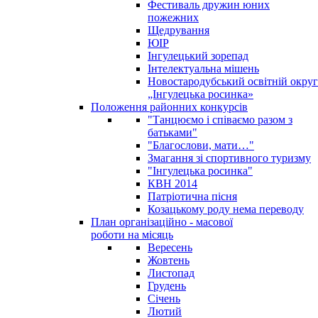
Фестиваль дружин юних
пожежних
Щедрування
ЮІР
Інгулецький зорепад
Інтелектуальна мішень
Новостародубський освітній округ
„Інгулецька росинка»
Положення районних конкурсів
"Танцюємо і співаємо разом з
батьками"
"Благослови, мати…"
Змагання зі спортивного туризму
"Інгулецька росинка"
КВН 2014
Патріотична пісня
Козацькому роду нема переводу
План організаційно - масової
роботи на місяць
Вересень
Жовтень
Листопад
Грудень
Січень
Лютий