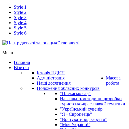
Style 1
Style 2
Style 3
Style 4
Style 5
Style 6
Menu
Головна
Візитка
Історія ЦДЮТ
Адміністрація
Масова
Наші досягнення
робота
Положення обласних конкурсів
"Плекаємо сад"
Навчально-методичні розробки
туристсько-краєзнавчої тематики
"Український сувенір"
"Я - Європеєць"
"Врятувати від забуття"
"Моя Україно!"