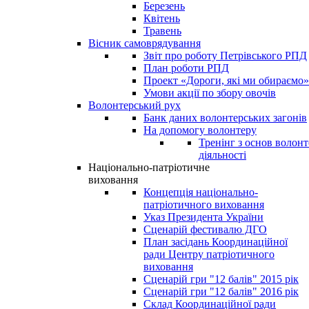
Березень
Квітень
Травень
Вісник самоврядування
Звіт про роботу Петрівського РПД
План роботи РПД
Проект «Дороги, які ми обираємо»
Умови акції по збору овочів
Волонтерський рух
Банк даних волонтерських загонів
На допомогу волонтеру
Тренінг з основ волонт
діяльності
Національно-патріотичне
виховання
Концепція національно-
патріотичного виховання
Указ Президента України
Сценарій фестивалю ДГО
План засідань Координаційної
ради Центру патріотичного
виховання
Сценарій гри "12 балів" 2015 рік
Сценарій гри "12 балів" 2016 рік
Склад Координаційної ради