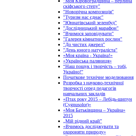
"Моя Кіровоградщина – перлина
скіфського степу"
"Новорічна композиція"
"Туризм нас єднає"
"Юннатівський зеленбуд"
"Дослідницький марафон"
"Вчимося заповідувати"
"Галерея кімнатних рослин"
"До чистих джерел"
"День юного натураліста"
«Моя країна - Україна!»
«Українська паляниця»
“Наш пошук і творчість – тобі,
Україно!”
Початкове технічне моделювання
Розробка з науково-технічної
творчості серед педагогів
навчальних закладів
«Птах року 2015 – Лебідь-шипун
(Cygnusolor)»
«Моя Батьківщина – Україна»
2015
„Мій рідний край”
«Вчимось досліджувати та
охороняти природу»