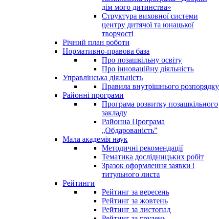
дім мого дитинства»
Структура виховної системи
центру дитячої та юнацької
творчості
Річний план роботи
Нормативно-правова база
Про позашкільну освіту
Про інноваційну діяльність
Управлінська діяльність
Правила внутрішнього розпорядку
Районні програми
Програма розвитку позашкільного
закладу
Районна Програма
„Обдарованість”
Мала академія наук
Методичні рекомендації
Тематика дослідницьких робіт
Зразок оформлення заявки і
титульного листа
Рейтинги
Рейтинг за вересень
Рейтинг за жовтень
Рейтинг за листопад
Рейтинг за грудень