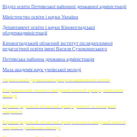
Відділ освіти Петрівської районної державної адміністрації
Міністерство освіти і науки України
Департамент освіти і науки Кіровоградської
облдержадміністрації
Кіровоградський обласний інститут післядипломної
педагогічної освіти імені Василя Сухомлинського
Петрівська районна державна адміністрація
Мала академія наук учнівської молоді
Український державний центр позашкільної освіти
Національний еколого-натуралістичний центр учнівської
молоді
Кіровоградський обласний центр дитячої та юнацької
творчості
Кіровоградський обласний центр еколого-натуралістичної
творчості учнівської молоді