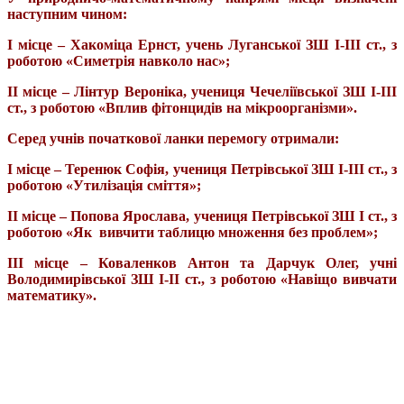
наступним чином:
І місце – Хакоміца Ернст, учень Луганської ЗШ І-ІІІ ст., з
роботою «Симетрія навколо нас»;
ІІ місце – Лінтур Вероніка, учениця Чечеліївської ЗШ І-ІІІ
ст., з роботою «Вплив фітонцидів на мікроорганізми».
Серед учнів початкової ланки перемогу отримали:
І місце – Теренюк Софія, учениця Петрівської ЗШ І-ІІІ ст., з
роботою «Утилізація сміття»;
ІІ місце – Попова Ярослава, учениця Петрівської ЗШ І ст., з
роботою «Як вивчити таблицю множення без проблем»;
ІІІ місце – Коваленков Антон та Дарчук Олег, учні
Володимирівської ЗШ І-ІІ ст., з роботою «Навіщо вивчати
математику».