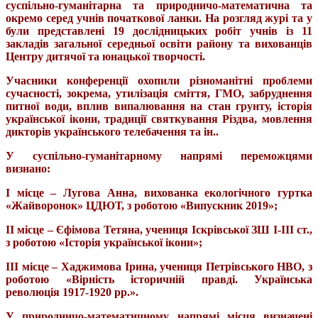
суспільно-гуманітарна та природничо-математична та
окремо серед учнів початкової ланки. На розгляд журі та у
були представлені 19 дослідницьких робіт учнів із 11
закладів загальної середньої освіти району та вихованців
Центру дитячої та юнацької творчості.
Учасники конференції охопили різноманітні проблеми
сучасності, зокрема, утилізація сміття, ГМО, забруднення
питної води, вплив випалювання на стан грунту, історія
української ікони, традиції святкування Різдва, мовлення
дикторів українського телебачення та ін..
У суспільно-гуманітарному напрямі переможцями
визнано:
І місце – Лугова Анна, вихованка екологічного гуртка
«Жайворонок» ЦДЮТ, з роботою «Випускник 2019»;
ІІ місце – Єфімова Тетяна, учениця Іскрівської ЗШ І-ІІІ ст.,
з роботою «Історія української ікони»;
ІІІ місце – Хаджимова Ірина, учениця Петрівського НВО, з
роботою «Вірність історичній правді. Українська
революція 1917-1920 рр.».
У природничо-математичному напрямі місця визначені