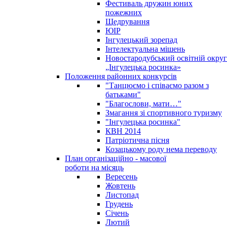
Фестиваль дружин юних
пожежних
Щедрування
ЮІР
Інгулецький зорепад
Інтелектуальна мішень
Новостародубський освітній округ
„Інгулецька росинка»
Положення районних конкурсів
"Танцюємо і співаємо разом з
батьками"
"Благослови, мати…"
Змагання зі спортивного туризму
"Інгулецька росинка"
КВН 2014
Патріотична пісня
Козацькому роду нема переводу
План організаційно - масової
роботи на місяць
Вересень
Жовтень
Листопад
Грудень
Січень
Лютий