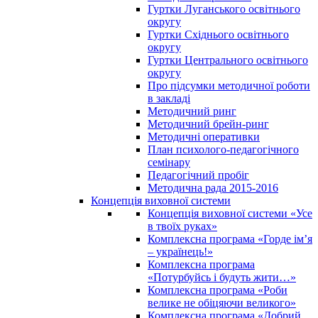
Гуртки Луганського освітнього
округу
Гуртки Східнього освітнього
округу
Гуртки Центрального освітнього
округу
Про підсумки методичної роботи
в закладі
Методичний ринг
Методичний брейн-ринг
Методичні оперативки
План психолого-педагогічного
семінару
Педагогічний пробіг
Методична рада 2015-2016
Концепція виховної системи
Концепція виховної системи «Усе
в твоїх руках»
Комплексна програма «Горде ім’я
– українець!»
Комплексна програма
«Потурбуйсь і будуть жити…»
Комплексна програма «Роби
велике не обіцяючи великого»
Комплексна програма «Добрий