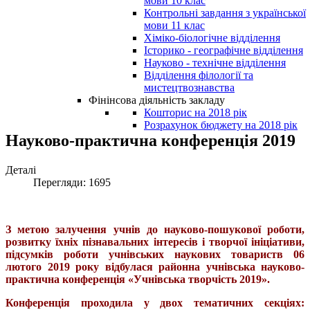
мови 10 клас
Контрольні завдання з української
мови 11 клас
Хіміко-біологічне відділення
Історико - географічне відділення
Науково - технічне відділення
Відділення філології та
мистецтвознавства
Фінінсова діяльність закладу
Кошторис на 2018 рік
Розрахунок бюджету на 2018 рік
Науково-практична конференція 2019
Деталі
Перегляди: 1695
З метою залучення учнів до науково-пошукової роботи,
розвитку їхніх пізнавальних інтересів і творчої ініціативи,
підсумків роботи учнівських наукових товариств 06
лютого 2019 року відбулася районна учнівська науково-
практична конференція «Учнівська творчість 2019».
Конференція проходила у двох тематичних секціях: