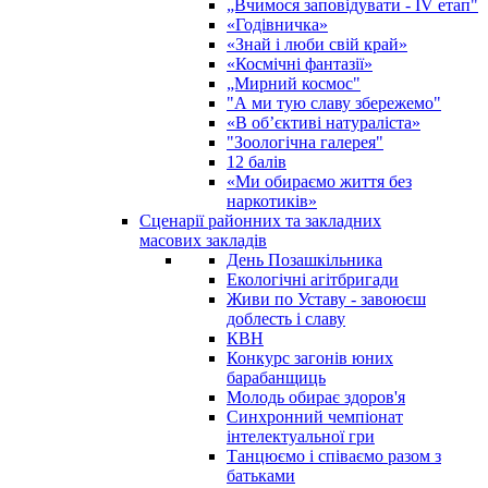
„Вчимося заповідувати - ІV етап"
«Годівничка»
«Знай і люби свій край»
«Космічні фантазії»
„Мирний космос"
"А ми тую славу збережемо"
«В об’єктиві натураліста»
"Зоологічна галерея"
12 балів
«Ми обираємо життя без
наркотиків»
Сценарії районних та закладних
масових закладів
День Позашкільника
Екологічні агітбригади
Живи по Уставу - завоюєш
доблесть і славу
КВН
Конкурс загонів юних
барабанщиць
Молодь обирає здоров'я
Синхронний чемпіонат
інтелектуальної гри
Танцюємо і співаємо разом з
батьками