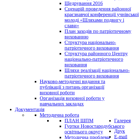
Щедрування 2016
Сценарій проведення районної
краєзнавчої конференції учнівської
молоді «Шляхами подвигу і
слави»
План заходів по патріотичному
вихованню
Структура національно-
патріотичного виховання
Структура районного Центру
національно-патріотичного
виховання
Шляхи реалізації національно-
патріотичного виховання
Науково-методичні видання та
публікації з питань організації
виховної роботи
Організація виховної роботи у
навчальних закладах
Документація
Методична робота
ПЛАН ШПМ
Галерея
Гуртки Новостародубського
Друк
освітнього округу
E-mail
Методична проблема