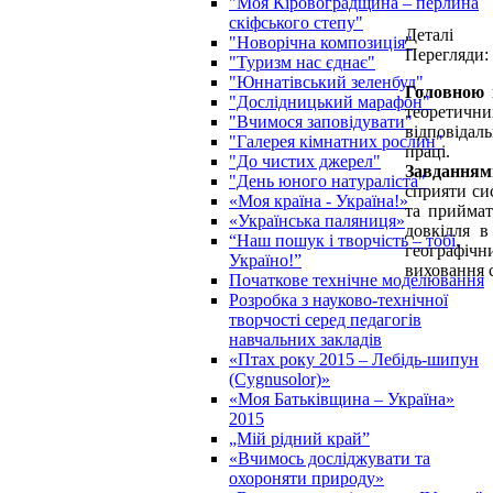
"Моя Кіровоградщина – перлина
скіфського степу"
Деталі
"Новорічна композиція"
Перегляди:
"Туризм нас єднає"
"Юннатівський зеленбуд"
Головною
"Дослідницький марафон"
теоретични
"Вчимося заповідувати"
відповідал
"Галерея кімнатних рослин"
праці.
"До чистих джерел"
Завданням
"День юного натураліста"
сприяти си
«Моя країна - Україна!»
та приймат
«Українська паляниця»
довкілля в
“Наш пошук і творчість – тобі,
географічн
Україно!”
виховання с
Початкове технічне моделювання
Розробка з науково-технічної
творчості серед педагогів
навчальних закладів
«Птах року 2015 – Лебідь-шипун
(Cygnusolor)»
«Моя Батьківщина – Україна»
2015
„Мій рідний край”
«Вчимось досліджувати та
охороняти природу»