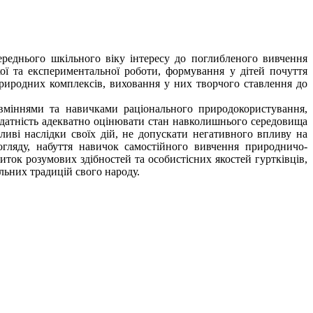
реднього шкільного віку інтересу до поглибленого вивчення
ької та експериментальної роботи, формування у дітей почуття
природних комплексів, виховання у них творчого ставлення до
вміннями та навичками раціонального природокористування,
датність адекватно оцінювати стан навколишнього середовища
иві наслідки своїх дій, не допускати негативного впливу на
огляду, набуття навичок самостійного вивчення природничо-
иток розумових здібностей та особистісних якостей гуртківців,
льних традицій свого народу.