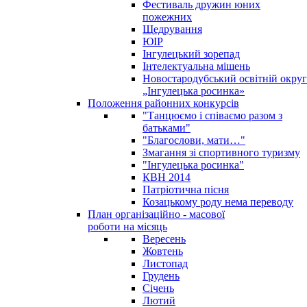
Фестиваль дружин юних
пожежних
Щедрування
ЮІР
Інгулецький зорепад
Інтелектуальна мішень
Новостародубський освітній округ
„Інгулецька росинка»
Положення районних конкурсів
"Танцюємо і співаємо разом з
батьками"
"Благослови, мати…"
Змагання зі спортивного туризму
"Інгулецька росинка"
КВН 2014
Патріотична пісня
Козацькому роду нема переводу
План організаційно - масової
роботи на місяць
Вересень
Жовтень
Листопад
Грудень
Січень
Лютий