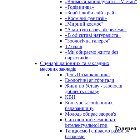
„Вчимося заповідувати - ІV етап"
«Годівничка»
«Знай і люби свій край»
«Космічні фантазії»
„Мирний космос"
"А ми тую славу збережемо"
«В об’єктиві натураліста»
"Зоологічна галерея"
12 балів
«Ми обираємо життя без
наркотиків»
Сценарії районних та закладних
масових закладів
День Позашкільника
Екологічні агітбригади
Живи по Уставу - завоюєш
доблесть і славу
КВН
Конкурс загонів юних
барабанщиць
Молодь обирає здоров'я
Синхронний чемпіонат
інтелектуальної гри
Галерея
Танцюємо і співаємо разом з
батьками