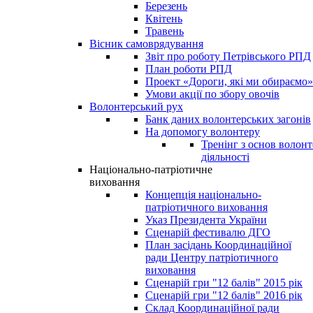
Березень
Квітень
Травень
Вісник самоврядування
Звіт про роботу Петрівського РПД
План роботи РПД
Проект «Дороги, які ми обираємо»
Умови акції по збору овочів
Волонтерський рух
Банк даних волонтерських загонів
На допомогу волонтеру
Тренінг з основ волонт
діяльності
Національно-патріотичне
виховання
Концепція національно-
патріотичного виховання
Указ Президента України
Сценарій фестивалю ДГО
План засідань Координаційної
ради Центру патріотичного
виховання
Сценарій гри "12 балів" 2015 рік
Сценарій гри "12 балів" 2016 рік
Склад Координаційної ради