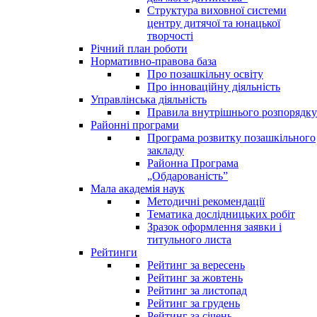
Структура виховної системи
центру дитячої та юнацької
творчості
Річний план роботи
Нормативно-правова база
Про позашкільну освіту
Про інноваційну діяльність
Управлінська діяльність
Правила внутрішнього розпорядку
Районні програми
Програма розвитку позашкільного
закладу
Районна Програма
„Обдарованість”
Мала академія наук
Методичні рекомендації
Тематика дослідницьких робіт
Зразок оформлення заявки і
титульного листа
Рейтинги
Рейтинг за вересень
Рейтинг за жовтень
Рейтинг за листопад
Рейтинг за грудень
Рейтинг за січень