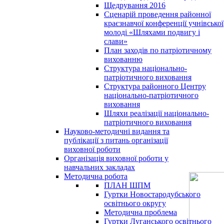
Щедрування 2016
Сценарій проведення районної
краєзнавчої конференції учнівської
молоді «Шляхами подвигу і
слави»
План заходів по патріотичному
вихованню
Структура національно-
патріотичного виховання
Структура районного Центру
національно-патріотичного
виховання
Шляхи реалізації національно-
патріотичного виховання
Науково-методичні видання та
публікації з питань організації
виховної роботи
Організація виховної роботи у
навчальних закладах
Методична робота
ПЛАН ШПМ
Гуртки Новостародубського
освітнього округу
Методична проблема
Гуртки Луганського освітнього