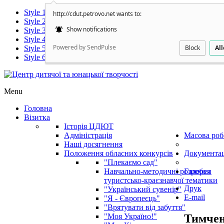
Style 1
http://cdut.petrovo.net wants to:
Style 2
Show notifications
Style 3
Style 4
Powered by SendPulse
Block
Al
Style 5
Style 6
Menu
Головна
Візитка
Історія ЦДЮТ
Адміністрація
Масова роб
Наші досягнення
Положення обласних конкурсів
Документац
"Плекаємо сад"
Навчально-методичні розробки
Галерея
туристсько-краєзнавчої тематики
Друк
"Український сувенір"
E-mail
"Я - Європеєць"
"Врятувати від забуття"
Тимчен
"Моя Україно!"