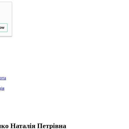
low
ота
ія
ко Наталія Петрівна