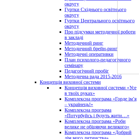
округу
Гуртки Східнього освітнього
округу
Гуртки Центрального освітнього
округу
Про підсумки методичної роботи
в закладі
Методичний ринг
Методичний брейн-ринг
Методичні оперативки
План психолого-педагогічного
семінару
Педагогічний пробіг
Методична рада 2015-2016
Концепція виховної системи
Концепція виховної системи «Усе
в твоїх руках»
Комплексна програма «Горде ім’я
– українець!»
Комплексна програма
«Потурбуйсь і будуть жити…»
Комплексна програма «Роби
велике не обіцяючи великого»
Комплексна програма «Добрий
дім мого дитинства»