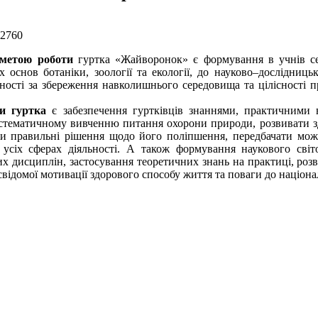
 2760
 метою роботи
гуртка «Жайворонок» є формування в учнів се
х основ ботаніки, зоології та екології, до науково–дослідниц
ьності за збереження навколишнього середовища та цілісності 
и гуртка
є забезпечення гуртківців знаннями, практичними 
стематичному вивченню питання охорони природи, розвивати з
и правильні рішення щодо його поліпшення, передбачати можл
 усіх сферах діяльності. А також формування наукового світ
их дисциплін, застосування теоретичних знань на практиці, розв
відомої мотивації здорового способу життя та поваги до націона